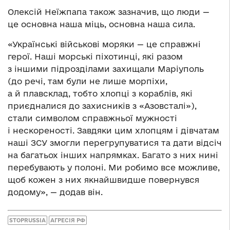
Олексій Неїжпапа також зазначив, що люди —
це основна наша міць, основна наша сила.
«Українські військові моряки — це справжні
герої. Наші морські піхотинці, які разом
з іншими підрозділами захищали Маріуполь
(до речі, там були не лише морпіхи,
а й плавсклад, тобто хлопці з кораблів, які
приєдналися до захисників з «Азовсталі»),
стали символом справжньої мужності
і нескореності. Завдяки цим хлопцям і дівчатам
наші ЗСУ змогли перегрупуватися та дати відсіч
на багатьох інших напрямках. Багато з них нині
перебувають у полоні. Ми робимо все можливе,
щоб кожен з них якнайшвидше повернувся
додому», — додав він.
STOPRUSSIA
АГРЕСІЯ РФ