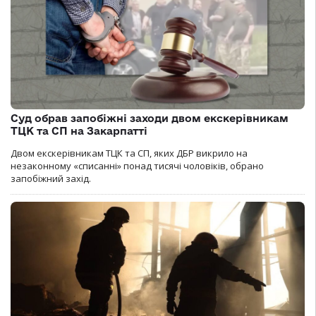
Суд обрав запобіжні заходи двом екскерівникам
ТЦК та СП на Закарпатті
Двом екскерівникам ТЦК та СП, яких ДБР викрило на
незаконному «списанні» понад тисячі чоловіків, обрано
запобіжний захід.