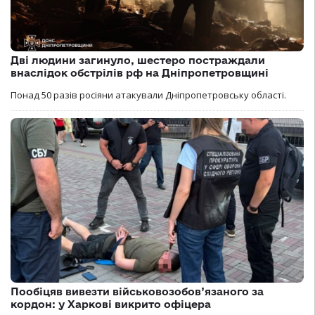
Дві людини загинуло, шестеро постраждали
внаслідок обстрілів рф на Дніпропетровщині
Понад 50 разів росіяни атакували Дніпропетровську області.
Пообіцяв вивезти військовозобов’язаного за
кордон: у Харкові викрито офіцера