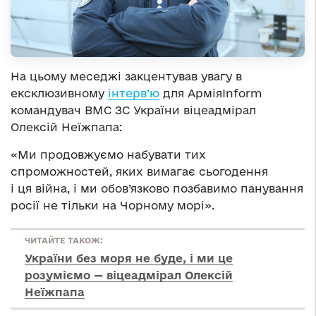
На цьому меседжі закцентував увагу в
ексклюзивному
інтерв’ю
для АрміяInform
командувач ВМС ЗС України віцеадмірал
Олексій Неїжпапа:
«Ми продовжуємо набувати тих
спроможностей, яких вимагає сьогодення
і ця війна, і ми обов’язково позбавимо панування
росії не тільки на Чорному морі».
ЧИТАЙТЕ ТАКОЖ:
України без моря не буде, і ми це
розуміємо — віцеадмірал Олексій
Неїжпапа