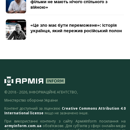
фільми не мають нічого спільного з
війною»
«Це зло має бути переможене»: історія
українця, який пережив російський полон
© 2018 - 2026, ІНФОРМАЦІЙНЕ АГЕНТСТВО,
Міністерство оборони України
Контент доступний за ліцензією
Creative Commons Attribution 4.0
International license
якщо не зазначено інше.
При використанні контенту з сайту АрміяInform посилання на
armyinform.com.ua
обов’язкове. Для суб’єктів у сфері онлайн-медіа