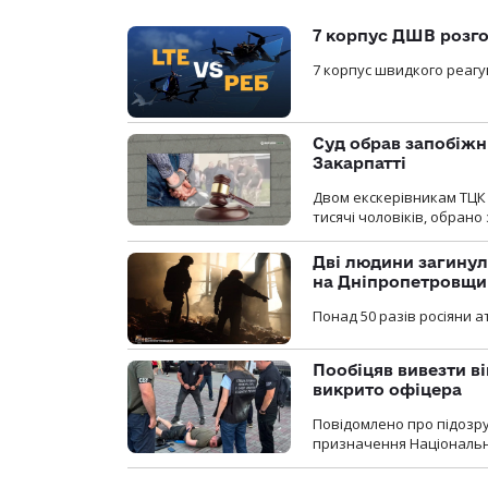
7 корпус ДШВ розго
7 корпус швидкого реагу
Суд обрав запобіжн
Закарпатті
Двом екскерівникам ТЦК 
тисячі чоловіків, обрано
Дві людини загинул
на Дніпропетровщи
Понад 50 разів росіяни 
Пообіцяв вивезти ві
викрито офіцера
Повідомлено про підозр
призначення Національної 