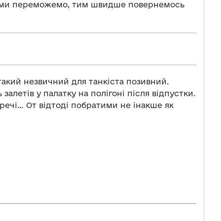
е ми переможемо, тим швидше повернемось
 такий незвичний для танкіста позивний.
залетів у палатку на полігоні після відпустки.
 речі… От відтоді побратими не інакше як