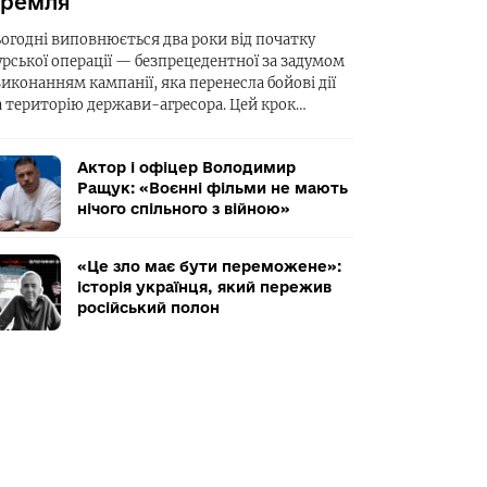
ремля
ьогодні виповнюється два роки від початку
урської операції — безпрецедентної за задумом
виконанням кампанії, яка перенесла бойові дії
а територію держави-агресора. Цей крок…
Актор і офіцер Володимир
Ращук: «Воєнні фільми не мають
нічого спільного з війною»
«Це зло має бути переможене»:
історія українця, який пережив
російський полон