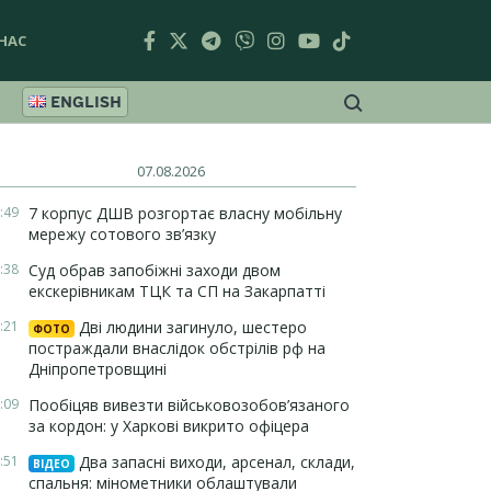
НАС
ENGLISH
07.08.2026
:49
7 корпус ДШВ розгортає власну мобільну
мережу сотового зв’язку
:38
Суд обрав запобіжні заходи двом
екскерівникам ТЦК та СП на Закарпатті
:21
Дві людини загинуло, шестеро
ФОТО
постраждали внаслідок обстрілів рф на
Дніпропетровщині
:09
Пообіцяв вивезти військовозобов’язаного
за кордон: у Харкові викрито офіцера
:51
Два запасні виходи, арсенал, склади,
ВІДЕО
спальня: мінометники облаштували