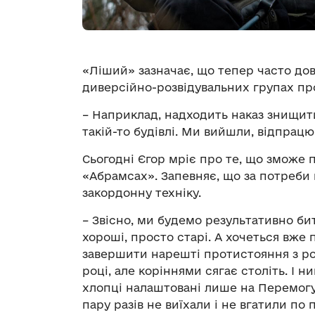
«Ліший» зазначає, що тепер часто до
диверсійно-розвідувальних групах пр
– Наприклад, надходить наказ знищити
такій-то будівлі. Ми вийшли, відпрацю
Сьогодні Єгор мріє про те, що зможе
«Абрамсах». Запевняє, що за потреби 
закордонну техніку.
– Звісно, ми будемо результативно бит
хороші, просто старі. А хочеться вже
завершити нарешті протистояння з ро
році, але коріннями сягає століть. І н
хлопці налаштовані лише на Перемогу.
пару разів не виїхали і не вгатили по