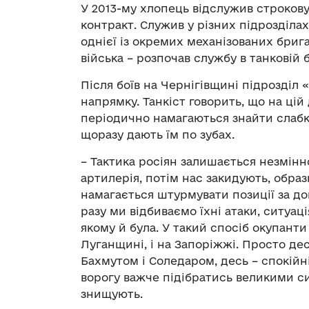
У 2013-му хлопець відслужив строкову
контракт. Служив у різних підрозділах
однієї із окремих механізованих брига
війська – розпочав службу в танковій
Після боїв на Чернігівщині підрозділ
напрямку. Танкіст говорить, що на цій 
періодично намагаються знайти слабкі
щоразу дають їм по зубах.
– Тактика росіян залишається незмін
артилерія, потім нас закидують, обра
намагається штурмувати позиції за до
разу ми відбиваємо їхні атаки, ситуаці
якому й була. У такий спосіб окупанти 
Луганщині, і на Запоріжжі. Просто дес
Бахмутом і Соледаром, десь – спокійн
ворогу важче підібратись великими с
знищують.