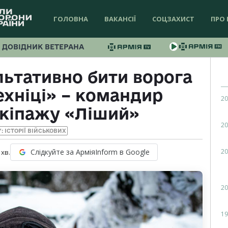
ГОЛОВНА
ВАКАНСІЇ
СОЦЗАХИСТ
ПРО 
ДОВІДНИК ВЕТЕРАНА
ьтативно бити ворога
ехніці» – командир
20
екіпажу «Ліший»
20
Y: ІСТОРІЇ ВІЙСЬКОВИХ
20
Слідкуйте за АрміяInform в Google
хв.
20
19