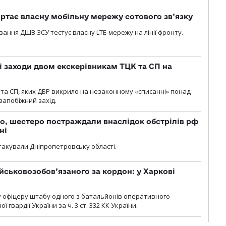
ртає власну мобільну мережу сотового зв’язку
вання ДШВ ЗСУ тестує власну LTE-мережу на лінії фронту.
і заходи двом екскерівникам ТЦК та СП на
та СП, яких ДБР викрило на незаконному «списанні» понад
 запобіжний захід.
о, шестеро постраждали внаслідок обстрілів рф
ні
атакували Дніпропетровську області.
йськовозобов’язаного за кордон: у Харкові
у офіцеру штабу одного з батальйонів оперативного
гвардії України за ч. 3 ст. 332 КК України.