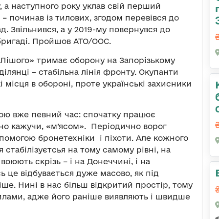
, а наступного року уклав свій перший
 – починав із тилових, згодом перевівся до
д. Звільнився, а у 2019-му повернувся до
 бригаді. Пройшов АТО/ООС.
 «Лішого» тримає оборону на Запорізькому
ділянці – стабільна лінія фронту. Окупанти
 місця в обороні, проте українські захисники
ною вже певний час: спочатку працює
зно кажучи, «м’ясом». Періодично ворог
помогою бронетехніки і піхоти. Але кожного
я стабілізуєтсья на тому самому рівні, на
воюють скрізь – і на Донеччині, і на
ь це відбувається дуже масово, як під
іше. Нині в нас більш відкритий простір, тому
илами, адже його раніше виявляють і швидше