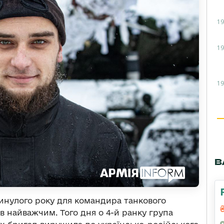
19
19
19
В
минулого року для командира танкового
в найважчим. Того дня о 4-й ранку група