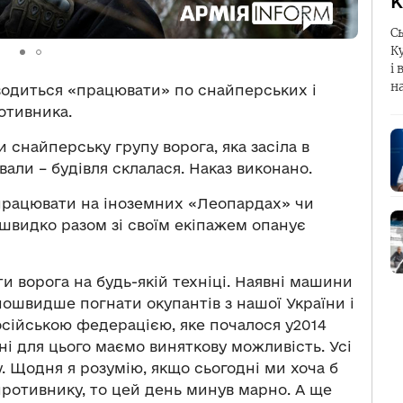
К
С
К
і 
н
водиться «працювати» по снайперських і
отивника.
 снайперську групу ворога, яка засіла в
вали – будівля склалася. Наказ виконано.
 працювати на іноземних «Леопардах» чи
швидко разом зі своїм екіпажем опанує
и ворога на будь-якій техніці. Наявні машини
 пошвидше погнати окупантів з нашої України і
сійською федерацією, яке почалося у2014
ині для цього маємо виняткову можливість. Усі
 Щодня я розумію, якщо сьогодні ми хоча б
 противнику, то цей день минув марно. А ще