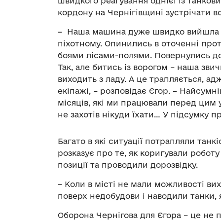
швидкого реагування однієї із танков
кордону на Чернігівщині зустрічати в
– Наша машина дуже швидко вийшла з 
піхотному. Опинились в оточенні прот
боями лісами-полями. Повернулись до м
Так, але битись із ворогом – наша зви
виходить з ладу. А це трапляється, ад
екіпажі, – розповідає Єгор. – Найсумн
місяців, які ми працювали перед цим у
не захотів нікуди їхати… У підсумку 
Багато в які ситуації потрапляли танк
розказує про те, як коригували роботу
позиції та проводили дорозвідку.
– Коли в місті не мали можливості ви
поверх недобудови і наводили танки, 
Оборона Чернігова для Єгора – це не 