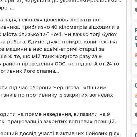
их бригад вирушила до українсько-російського
орога.
ладу, і екіпажу довелось воювати по-
ивника, приблизно 40 кілометрів відходили з
іста близько 12-ї ночі. Чи важко тоді було?
чна робота. Єдине, дуже прикро, коли техніка
же машини в нас вдвічі-втричі старші за
іше ж те, що мій танк жодного разу за 9
 районі проведення ООС, не підвів. А от 24-го
противник його спалив…
істи під час оборони Чернігова. «Ліший»
 танків по противнику із закритих вогневих
ходити на пряме наведення, вилазили на 9
які працювали із закритих вогневих позицій.
перший досвід участі в активних бойових діях.