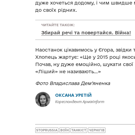
дуже хочеться додому, і чим швидш
до своїх рідних.
ЧИТАЙТЕ ТАКОЖ:
Збирай речі та повертайся. Війна!
Наостанок цікавимось у Єгора, звідки
Хлопець жартує: «Ще у 2015 році якось 
Почав, ну дуже емоційно, шукати свої
«Ліший» не називають…»
Фото Владислава Дем’яненка
ОКСАНА УРЕТІЙ
Кореспондент АрміяInform
STOPRUSSIA
ВОЇН
ТАНКІСТ
ЧЕРНІГІВ