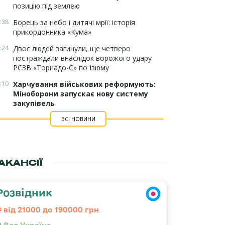
позицію під землею
:38
Борець за небо і дитячі мрії: історія
прикордонника «Кума»
:24
Двоє людей загинули, ще четверо
постраждали внаслідок ворожого удару
РСЗВ «Торнадо-С» по Ізюму
:10
Харчування військових реформують:
Міноборони запускає нову систему
закупівель
ВСІ НОВИНИ
АКАНСІЇ
Розвідник
від 21000 до 190000 грн