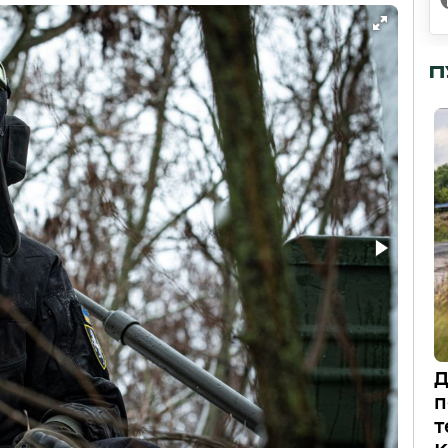
П
Д
п
т