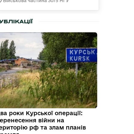
Військова частина 3075 НГУ
УБЛІКАЦІЇ
ва роки Курської операції:
еренесення війни на
ериторію рф та злам планів