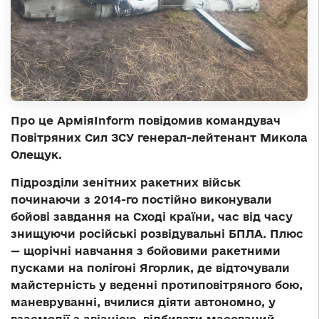
Про це АрміяInform повідомив командувач
Повітряних Сил ЗСУ генерал-лейтенант Микола
Олещук.
Підрозділи зенітних ракетних військ
починаючи з 2014-го постійно виконували
бойові завдання на Сході країни, час від часу
знищуючи російські розвідувальні БПЛА. Плюс
— щорічні навчання з бойовими ракетними
пусками на полігоні Ягорлик, де відточували
майстерність у веденні протиповітряного бою,
маневруванні, вчилися діяти автономно, у