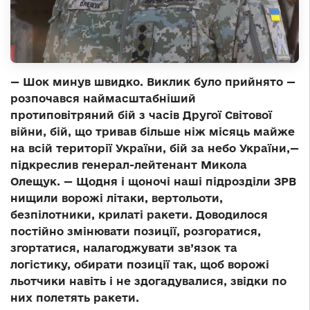
— Шок минув швидко. Виклик було прийнято —
розпочався наймасштабніший
протиповітряний бій з часів Другої Світової
війни, бій, що тривав більше ніж місяць майже
на всій території України, бій за небо України,—
підкреслив генерал-лейтенант Микола
Олещук. — Щодня і щоночі наші підрозділи ЗРВ
нищили ворожі літаки, вертольоти,
безпілотники, крилаті ракети. Доводилося
постійно змінювати позиції, розгоратися,
згортатися, налагоджувати зв’язок та
логістику, обирати позиції так, щоб ворожі
льотчики навіть і не здогадувалися, звідки по
них полетять ракети.