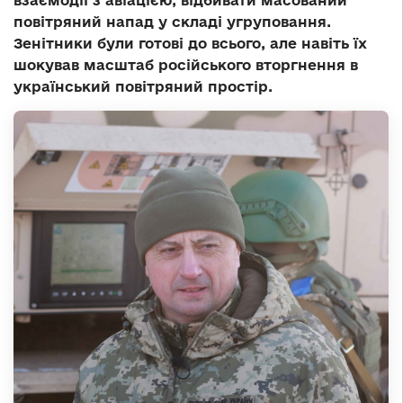
взаємодії з авіацією, відбивати масований
повітряний напад у складі угруповання.
Зенітники були готові до всього, але навіть їх
шокував масштаб російського вторгнення в
український повітряний простір.