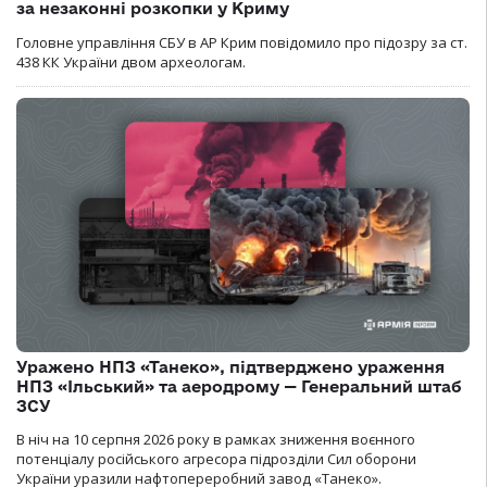
за незаконні розкопки у Криму
Головне управління СБУ в АР Крим повідомило про підозру за ст.
438 КК України двом археологам.
Уражено НПЗ «Танеко», підтверджено ураження
НПЗ «Ільський» та аеродрому — Генеральний штаб
ЗСУ
В ніч на 10 серпня 2026 року в рамках зниження воєнного
потенціалу російського агресора підрозділи Сил оборони
України уразили нафтопереробний завод «Танеко».