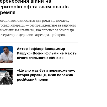
еренесення війни на
ериторію рф та злам планів
ремля
ьогодні виповнюється два роки від початку
урської операції — безпрецедентної за задумом
виконанням кампанії, яка перенесла бойові дії
а територію держави-агресора. Цей крок…
Актор і офіцер Володимир
Ращук: «Воєнні фільми не мають
нічого спільного з війною»
«Це зло має бути переможене»:
історія українця, який пережив
російський полон