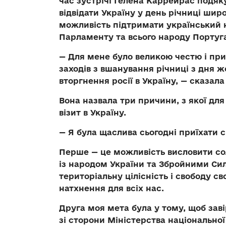
час зустрічі Гелена Каррейрас подяк
відвідати Україну у день річниці ши
можливість підтримати український н
Парламенту та всього народу Португа
— Для мене було великою честю і при
заходів з вшанування річниці з дня 
вторгнення росії в Україну, — сказал
Вона назвала три причини, з якої для
візит в Україну.
— Я була щаслива сьогодні приїхати с
Перше
— це можливість висловити сол
із народом України та Збройними Сила
територіальну цілісність і свободу св
натхнення для всіх нас.
Друга моя мета
була у тому, щоб заві
зі сторони Міністерства національної