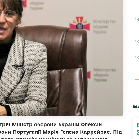
14
13
13
В
стріч Міністр оборони України Олексій
рони Португалії Марія Гелена Каррейрас. Під