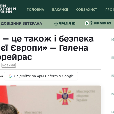
ГОЛОВНА
ВАКАНСІЇ
СОЦЗАХИСТ
ПРО 
ДОВІДНИК ВЕТЕРАНА
 — це також і безпека
16
ієї Європи» — Гелена
ррейрас
15
НОВИНИ
15
Слідкуйте за АрміяInform в Google
хв.
15
14