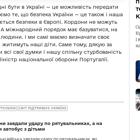
п
дні бути в Україні — це можливість передати
т
ємо те, що безпека України — це також і наша
К
сується безпеки в Європі. Кордони не можуть
С
 А міжнародний порядок має базуватися, на
К
 людини. І ми самі маємо визначати своє
і 
ні житимуть наші діти. Саме тому, дякую за
н
и всі свої думки і нашу спільну стурбованість
Міністр національної оборони Португалії.
РТУГАЛІЯ
СВІТ ПІДТРИМУЄ УКРАЇНУ
ни завдали удару по рятувальниках, а на
 автобус з дітьми
йські війська завдали удару по рятувальниках, які