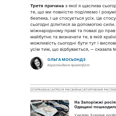
Третя причина
з якої я щаслива сього
те, що ми повністю поділяємо і розумі
безпека. І це стосується усіх. Це сто
сьогодні ділитися за допомогою сили.
міжнародному праві та повазі до прав
майбутнє та визначати те, в якій краї
можливість сьогодні бути тут і вислов
усім тим, що відбувається, — сказала 
ОЛЬГА МОСЬОНДЗ
Кореспондент АрміяInform
STOPRUSSIA
АГРЕСІЯ РФ
ВІЙНА
ВТОРГНЕННЯ РФ
ПО
На Запоріжжі росія
Одещині пошкодили
У неділю, 9 серпня, росі