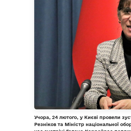
Учора, 24 лютого, у Києві провели зу
Резніков та Міністр національної обо