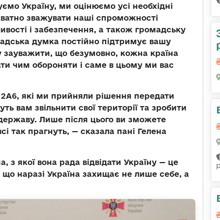
уємо Україну, ми оцінюємо усі необхідні
кватно зважувати наші спроможності
ивості і забезпечення, а також громадську
омадська думка постійно підтримує вашу
чу зауважити, що безумовно, кожна країна
ти чим обороняти і саме в цьому ми вас
 2А6, які ми прийняли рішення передати
ть вам звільнити свої території та зробити
державу. Лише після цього ви зможете
всі так прагнуть, — сказала пані Гелена
, з якої вона рада відвідати Україну — це
 що наразі Україна захищає не лише себе, а