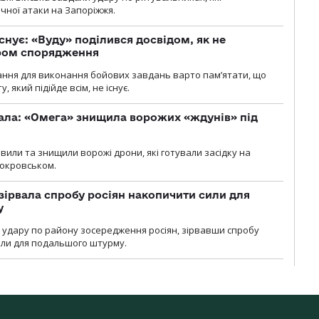
ічної атаки на Запоріжжя.
снує: «Вуду» поділився досвідом, як не
ром спорядження
ання для виконання бойових завдань варто пам’ятати, що
 який підійде всім, не існує.
ала: «Омега» знищила ворожих «ждунів» під
вили та знищили ворожі дрони, які готували засідку на
Покровськом.
зірвала спробу росіян накопичити сили для
у
и удару по району зосередження росіян, зірвавши спробу
или для подальшого штурму.