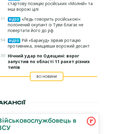
стартову позицію російських «Молній» та
інші ворожі цілі
:11
«Ледь говорить російською»:
ВІДЕО
полонений окупант із Туви благає не
повертати його до рф
:54
Рій «Баракуд» зірвав ротацію
ВІДЕО
противника, знищивши ворожий десант
:30
Нічний удар по Одещині: ворог
запустив по області 11 ракет різних
типів
ВСІ НОВИНИ
АКАНСІЇ
Військовослужбовець в
ЗСУ