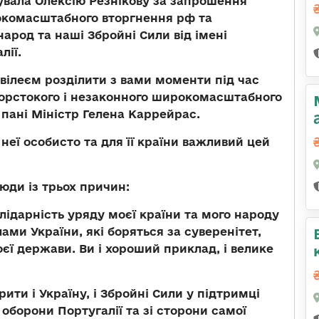
увала Олексію Резнікову за запрошення
рокомасштабного вторгнення рф та
арод та наші Збройні Сили від імені
лії.
вілеєм розділити з вами моменти під час
жорстокого і незаконного широкомасштабного
а пані Міністр Гелена Каррейрас.
 неї особисто та для її країни важливий цей
юди із трьох причин:
ідарність уряду моєї країни та мого народу
ми України, які боряться за суверенітет,
оєї держави. Ви і хороший приклад, і велике
рити і Україну, і Збройні Сили у підтримці
 оборони Португалії та зі сторони самої