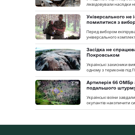
ліквідовували наслідки н
Універсального не і
помилитися з вибо
Перед вибором екіпірув
універсального комплекту,
Засідка не спрацюв
Покровськом
Українські захисники вия
одному з териконів під 
Артилерія 66 ОМБр 
подальшого штурм
Українські воїни завдал
окупантів накопичити с