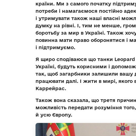
країни. Ми з самого початку підтрим
потреби і намагаємося постійно аде
і утримувати також наші власні можл
думку на рівні. І, тим не менше, гр
боротьбу за мир в Україні. Також хо
повинна мати право оборонятися і ма
і підтримуємо.
Я щиро сподіваюся що танки Leopard
Україні, будуть корисними і допоможу
так, щоб загарбники залишили вашу 
працювати далі. І жити в мирі, якого 
Каррейрас.
Також вона сказала, що третя причина
можливість передати розуміння того,
й усю Європу.