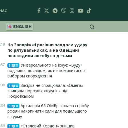
НАС
ENGLISH
:19
На Запоріжжі росіяни завдали удару
по рятувальниках, а на Одещині
пошкодили автобус з дітьми
:57
Універсального не існує: «Вуду»
ВІДЕО
поділився досвідом, як не помилитися з
вибором спорядження
:38
Засідка не спрацювала: «Омега»
ВІДЕО
знищила ворожих «ждунів» під
Покровськом
:04
Артилерія 66 ОМБр зірвала спробу
ВІДЕО
росіян накопичити сили для подальшого
штурму
:39
«Сталевий Кордон» знищив
ВІДЕО