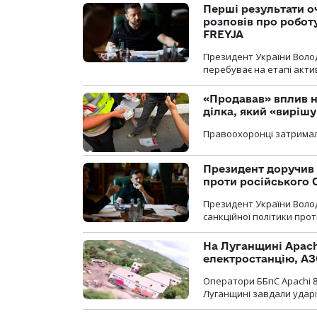
Перші результати о
розповів про робот
FREYJA
Президент України Воло
перебуває на етапі актив
«Продавав» вплив н
ділка, який «виріш
Правоохоронці затримал
Президент доручив 
проти російського
Президент України Воло
санкційної політики проти
На Луганщині Apach
електростанцію, АЗ
Оператори ББпС Apachi 8
Луганщині завдали ударів