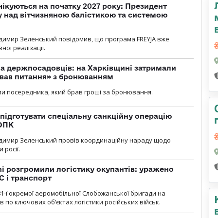
чікуються на початку 2027 року: Президент
у над вітчизняною балістикою та системою
димир Зеленський повідомив, що програма FREYJA вже
ної реалізації.
а держпосадовців: на Харківщині затримали
ував питання» з бронюванням
и посередника, який брав гроші за бронювання.
підготувати спеціальну санкційну операцію
 ОПК
димир Зеленський провів координаційну нараду щодо
 росії.
i розгромили логістику окупантів: уражено
С і транспорт
1-ї окремої аеромобільної Слобожанської бригади на
 по ключових об’єктах логістики російських військ.