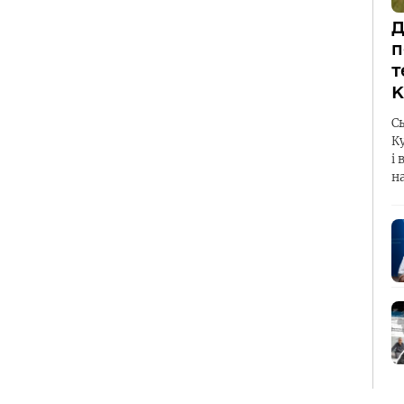
Д
п
т
К
С
К
і 
н