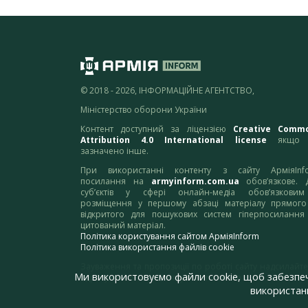
© 2018 - 2026, ІНФОРМАЦІЙНЕ АГЕНТСТВО,
Міністерство оборони України
Контент доступний за ліцензією
Creative Comm
Attribution 4.0 International license
якщо 
зазначено інше.
При використанні контенту з сайту АрміяInf
посилання на
armyinform.com.ua
обов’язкове. 
суб’єктів у сфері онлайн-медіа обов’язкови
розміщення у першому абзаці матеріалу прямого
відкритого для пошукових систем гіперпосилання
цитований матеріал.
Політика користування сайтом АрміяInform
Політика використання файлів cookie
Зауваження та пропозиції по роботі сайту надсилайте
Ми використовуємо файли cookie, щоб забезпе
адресу:
webmaster@armyinform.com.ua
використанн