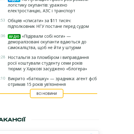
логістику окупантів: уражено
електростанцію, АЗС і транспорт
:53
Обіцяв «списати» за $11 тисяч:
підполковник НГУ постане перед судом
:36
«Підірвали собі ноги» —
АУДІО
деморалізовані окупанти вдаються до
самокаліцтва, щоб не йти у штурми
:28
Ностальгія за пломбіром і виправдання
росії коштували студенту семи років
тюрми: у Харкові засуджено «блогера»
:10
Викрито «батюшку» — зрадника: агент фсб
отримав 15 років ув’язнення
ВСІ НОВИНИ
АКАНСІЇ