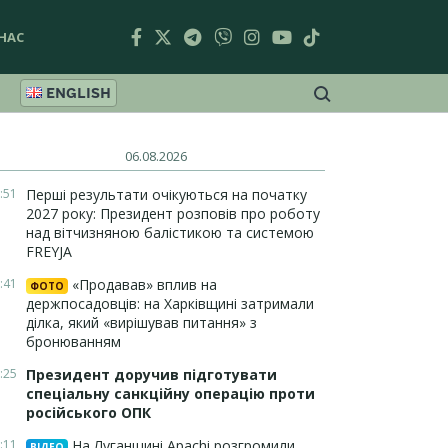
НАС
ENGLISH
06.08.2026
:51
Перші результати очікуються на початку
2027 року: Президент розповів про роботу
над вітчизняною балістикою та системою
FREYJA
:41
«Продавав» вплив на
ФОТО
держпосадовців: на Харківщині затримали
ділка, який «вирішував питання» з
бронюванням
:25
Президент доручив підготувати
спеціальну санкційну операцію проти
російського ОПК
:11
На Луганщині Apachi розгромили
ВІДЕО