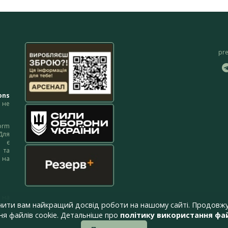
pr
ons
не
orm
Для
м є
 та
 на
 на
чити вам найкращий досвід роботи на нашому сайті. Продовжу
я файлів cookie. Детальніше про
політику використання фай