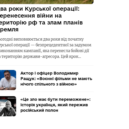
ва роки Курської операції:
еренесення війни на
ериторію рф та злам планів
ремля
ьогодні виповнюється два роки від початку
урської операції — безпрецедентної за задумом
виконанням кампанії, яка перенесла бойові дії
а територію держави-агресора. Цей крок…
Актор і офіцер Володимир
Ращук: «Воєнні фільми не мають
нічого спільного з війною»
«Це зло має бути переможене»:
історія українця, який пережив
російський полон