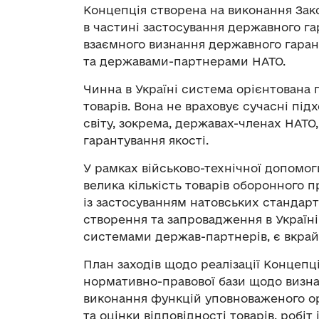
Концепція створена на виконання Зако
в частині застосування державного га
взаємного визнання державного гаран
та державами-партнерами НАТО.
Чинна в Україні система орієнтована
товарів. Вона не враховує сучасні під
світу, зокрема, державах-членах НАТО
гарантування якості.
У рамках військово-технічної допомог
велика кількість товарів оборонного п
із застосуванням натовських стандарті
створення та запровадження в Україні
системами держав-партнерів, є вкрай
План заходів щодо реалізації Концепц
нормативно-правової бази щодо визн
виконання функцій уповноваженого ор
та оцінки відповідності товарів, робі