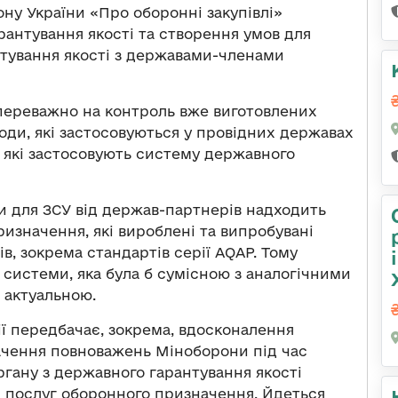
ну України «Про оборонні закупівлі»
рантування якості та створення умов для
тування якості з державами-членами
 переважно на контроль вже виготовлених
ходи, які застосовуються у провідних державах
, які застосовують систему державного
и для ЗСУ від держав-партнерів надходить
ризначення, які вироблені та випробувані
в, зокрема стандартів серії AQAP. Тому
 системи, яка була б сумісною з аналогічними
 актуальною.
ії передбачає, зокрема, вдосконалення
ачення повноважень Міноборони під час
гану з державного гарантування якості
т і послуг оборонного призначення. Йдеться