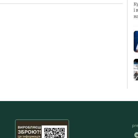
К
і 
н
pr