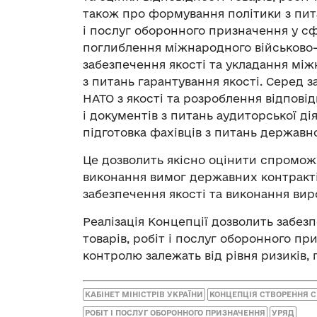
також про формування політики з пита
і послуг оборонного призначення у с
поглиблення міжнародного військово-
забезпечення якості та укладання мі
з питань гарантування якості. Серед 
НАТО з якості та розроблення відпові
і документів з питань аудиторської ді
підготовка фахівців з питань державно
Це дозволить якісно оцінити спромож
виконання вимог державних контракті
забезпечення якості та виконання ви
Реалізація Концепції дозволить забез
товарів, робіт і послуг оборонного пр
контролю залежать від рівня ризиків, п
КАБІНЕТ МІНІСТРІВ УКРАЇНИ
КОНЦЕПЦІЯ СТВОРЕННЯ С
РОБІТ І ПОСЛУГ ОБОРОННОГО ПРИЗНАЧЕННЯ
УРЯД