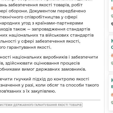
нь забезпечення якості товарів, робіт
фері оборони. Документом передбачено
технічного співробітництва у сфері
жнародних угод з країнами-партнерами
заходів також — запровадження стандартів
дних національних та військових стандартів
яльності у сфері забезпечення якості,
го гарантування якості.
ності національних виробників і забезпечити
в, здійснювати оцінювання процесів
робниками вимог державних замовників.
печити гнучкий підхід до контролю якості
изначення у разі, коли обсяг та способи такого
ов’язаних з їх закупівлею.
ИСТЕМИ ДЕРЖАВНОГО ГАРАНТУВАННЯ ЯКОСТІ ТОВАРІВ