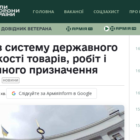
ГОЛОВНА
ВАКАНСІЇ
СОЦЗАХИСТ
ПРО 
ДОВІДНИК ВЕТЕРАНА
в систему державного
16
сті товарів, робіт і
нного призначення
16
НОВИНИ
16
Слідкуйте за АрміяInform в Google
хв.
15
15