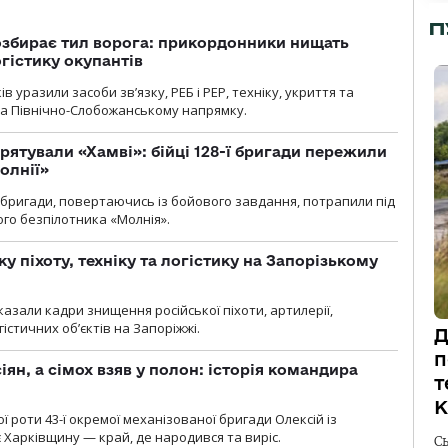
П
озбирає тил ворога: прикордонники нищать
огістику окупантів
 уразили засоби зв’язку, РЕБ і РЕР, техніку, укриття та
на Північно-Слобожанському напрямку.
рятували «Хамві»: бійці 128-ї бригади пережили
олнії»
ї бригади, повертаючись із бойового завдання, потрапили під
ого безпілотника «Молнія».
у піхоту, техніку та логістику на Запорізькому
азали кадри знищення російської піхоти, артилерії,
гістичних об’єктів на Запоріжжі.
Д
п
ян, а сімох взяв у полон: історія командира
т
К
ї роти 43-ї окремої механізованої бригади Олексій із
 Харківщину — край, де народився та виріс.
С