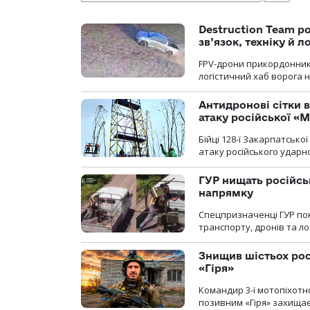
Destruction Team р
зв’язок, техніку й л
FPV-дрони прикордонників
логістичний хаб ворога 
Антидронові сітки в
атаку російської «М
Бійці 128-ї Закарпатсько
атаку російського ударн
ГУР нищать російськ
напрямку
Спецпризначенці ГУР пок
транспорту, дронів та ло
Знищив шістьох росі
«Гіря»
Командир 3-ї мотопіхотно
позивним «Гіря» захищає