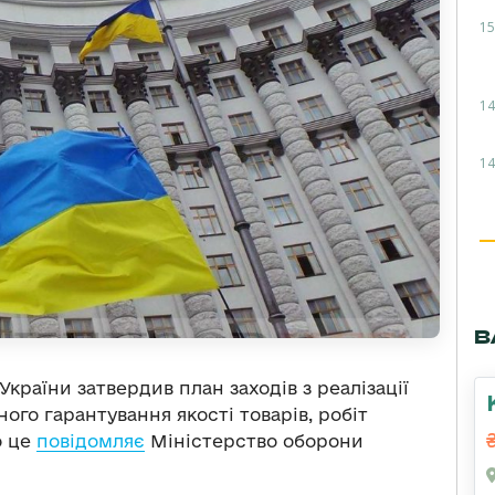
15
14
14
В
 України затвердив план заходів з реалізації
го гарантування якості товарів, робіт
о це
повідомляє
Міністерство оборони