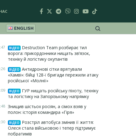
НАС
ENGLISH
:47
Destruction Team розбирає тил
ВІДЕО
ворога: прикордонники нищать зв’язок,
техніку й логістику окупантів
:26
Антидронові сітки врятували
ВІДЕО
«Хамві»: бійці 128-ї бригади пережили атаку
російської «Молнії»
:09
ГУР нищать російську піхоту, техніку
ВІДЕО
та логістику на Запорізькому напрямку
:48
Знищив шістьох росіян, а сімох взяв у
полон: історія командира «Гіря»
:30
Розстріл автобуса змінив її життя:
ВІДЕО
Олеся стала військовою і тепер підтримує
побратимів