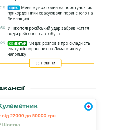
:10
Менше двох годин на порятунок: як
ВІДЕО
прикордонники евакуювали пораненого на
Лиманщині
:50
У Нікополі російський удар забрав життя
водія рейсового автобуса
:29
Медик розповів про складність
КОМЕНТАР
евакуації поранених на Лиманському
напрямку
ВСІ НОВИНИ
АКАНСІЇ
Кулеметник
від 22000 до 50000 грн
Шостка