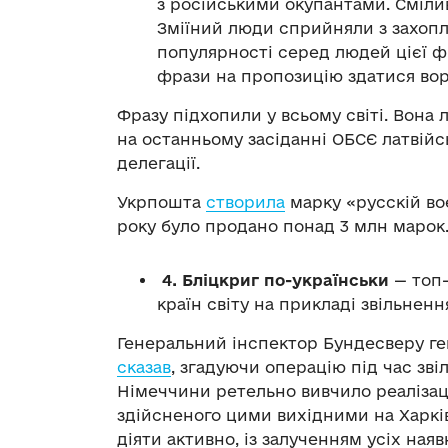
з російськими окупантами. Сміли
Зміїний люди сприйняли з захоп
популярності серед людей цієї фр
фрази на пропозицію здатися вор
Фразу підхопили у всьому світі. Вона л
на останньому засіданні ОБСЄ латвійс
делегації.
Укрпошта
створила
марку «русскій воє
року було продано понад 3 млн марок
4. Бліцкриг по-українськи
— топ
країн світу на прикладі звільнен
Генеральний інспектор Бундесверу ге
сказав
, згадуючи операцію під час зв
Німеччини ретельно вивчило реалізац
здійсненого цими вихідними на Харкі
діяти активно, із залученням усіх ная