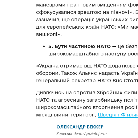
маневрами і раптовим зміщенням фокусу
сфокусувалися зрештою на півночі». 
зазначив, що операція українських сил
для європейських країн НАТО: «Ми має
вишколі».
5. Бути частиною НАТО —
це безп
широкомасштабного наступу росії
«Україна отримає від НАТО додаткове
оборони. Також Альянс надасть Украї
Генеральний секретар НАТО Єнс Столт
Дивлячись на спротив Збройних Сили 
НАТО та агресивну загарбницьку політ
широкомасштабного вторгнення росії в
місяці війни території,
Швеція і Фінля
ОЛЕКСАНДР БЕККЕР
Кореспондент АрміяInform