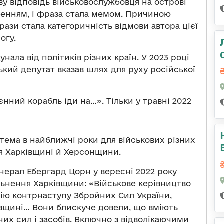
ву відповідь військовослужбовця на острові
ленням, і фраза стала мемом. Причиною
ази стала категоричність відмови автора цієї
огу.
унала від політиків різних країн. У 2023 році
ький депутат вказав шлях для руху російської
нний корабль іди на…». Тільки у травні 2022
.
-тема в найближчі роки для військових різних
ня Харківщині й Херсонщини.
нерал Ебергард Цорн у вересні 2022 року
ільнення Харківщини: «Військове керівництво
ію контрнаступу Збройних Сил України,
вщині… Вони блискуче довели, що вміють
вних сил і засобів. Включно з відволікаючими