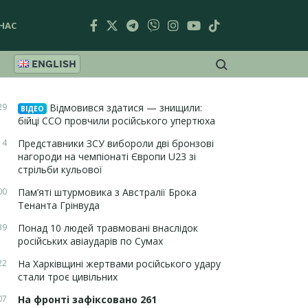
НАС
ENGLISH
29
Відмовився здатися — знищили:
ВІДЕО
бійці ССО провчили російського упертюха
14
Представники ЗСУ вибороли дві бронзові
нагороди на чемпіонаті Європи U23 зі
стрільби кульової
00
Пам’яті штурмовика з Австралії Брока
Тенанта Грінвуда
39
Понад 10 людей травмовані внаслідок
російських авіаударів по Сумах
22
На Харківщині жертвами російського удару
стали троє цивільних
07
На фронті зафіксовано 261