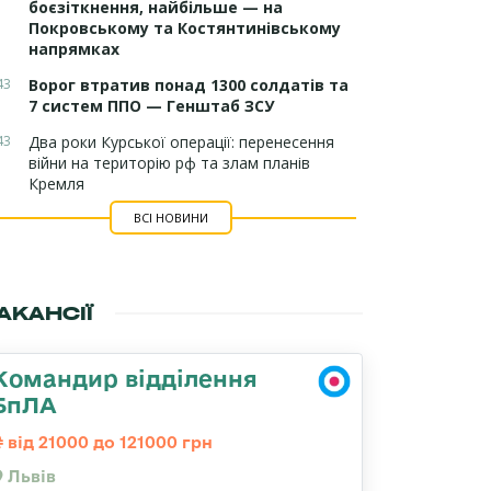
боєзіткнення, найбільше — на
Покровському та Костянтинівському
напрямках
43
Ворог втратив понад 1300 солдатів та
7 систем ППО — Генштаб ЗСУ
43
Два роки Курської операції: перенесення
війни на територію рф та злам планів
Кремля
ВСІ НОВИНИ
АКАНСІЇ
Командир відділення
БпЛА
від 21000 до 121000 грн
Львів