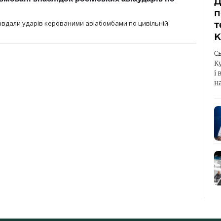
Д
п
 завдали ударів керованими авіабомбами по цивільній
т
К
С
К
і 
н