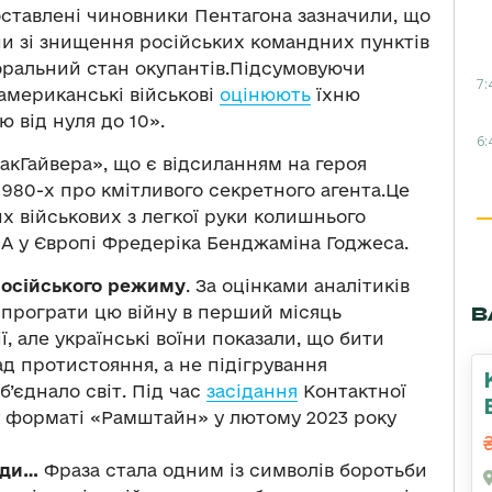
оставлені чиновники Пентагона зазначили, що
ни зі знищення російських командних пунктів
моральний стан окупантів.Підсумовуючи
7:
 американські військові
оцінюють
їхню
ю від нуля до 10».
6:
кГайвера», що є відсиланням на героя
980-х про кмітливого секретного агента.Це
х військових з легкої руки колишнього
А у Європі Фредеріка Бенджаміна Годжеса.
 російського режиму
. За оцінками аналітиків
В
 програти цю війну в перший місяць
 але українські воїни показали, що бити
д протистояння, а не підігрування
б’єднало світ. Під час
засідання
Контактної
у форматі «Рамштайн» у лютому 2023 року
іди…
Фраза стала одним із символів боротьби