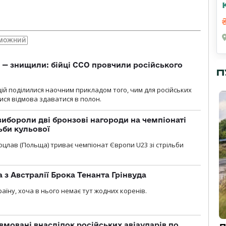
ЕМОЖНИЙ
 — знищили: бійці ССО провчили російського
П
ій поділилися наочним прикладом того, чим для російських
ися відмова здаватися в полон.
ибороли дві бронзові нагороди на чемпіонаті
ьби кульової
 Вроцлав (Польща) триває чемпіонат Європи U23 зі стрільби
 з Австралії Брока Тенанта Грінвуда
аїну, хоча в нього немає тут жодних коренів.
вмовані внаслідок російських авіаударів по