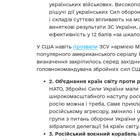
українських військових. Високоп
рішучі дії українських Сил оборо
і складів суттєво впливають на 
виняткові результати ЗС України,
ефективність у 12 балів «за шкало
У США навіть
прозвали
ЗСУ «армією Ма
популярного американського серіалу 1
визначення закріпилось серед західни
головнокомандувача збройних сил СШ
2. Об’єднання країн світу проти
НАТО, Збройні Сили України мали
широкомасштабного наступу росії,
росію можна і треба. Саме прикла
російському агресору, змінило і о
групи з питань оборони України 
зібралися делегації 54 країн світу.
3. Російський воєнний корабель 