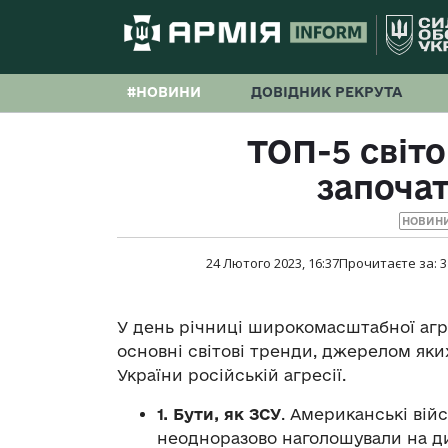
#НОВИНИ
ДОВІДНИК РЕКРУТА
ТОП-5 світо
започа
НОВИНИ
24 Лютого 2023, 16:37
Прочитаєте за:
3
У день річниці широкомасштабної агре
основні світові тренди, джерелом як
України російській агресії.
1. Бути, як ЗСУ
. Американські вій
неодноразово наголошували на д