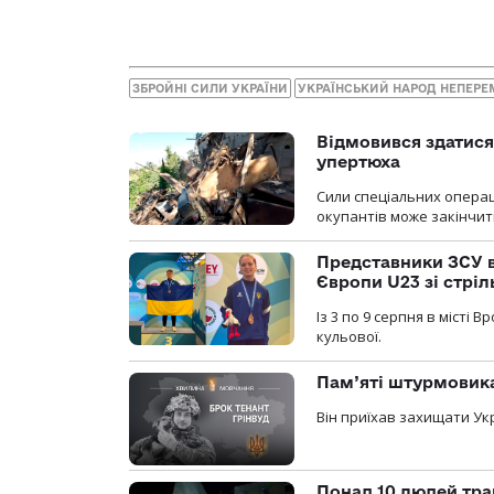
ЗБРОЙНІ СИЛИ УКРАЇНИ
УКРАЇНСЬКИЙ НАРОД НЕПЕР
Відмовився здатися
упертюха
Сили спеціальних операц
окупантів може закінчит
Представники ЗСУ в
Європи U23 зі стріл
Із 3 по 9 серпня в місті
кульової.
Пам’яті штурмовика
Він приїхав захищати Укр
Понад 10 людей тра