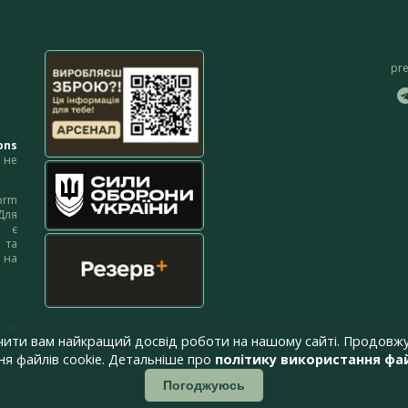
pr
ons
не
orm
Для
м є
 та
 на
 на
чити вам найкращий досвід роботи на нашому сайті. Продовжу
я файлів cookie. Детальніше про
політику використання фай
Погоджуюсь