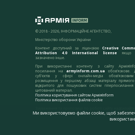
© 2018 - 2026, ІНФОРМАЦІЙНЕ АГЕНТСТВО,
Міністерство оборони України
Контент доступний за ліцензією
Creative Comm
Attribution 4.0 International license
якщо 
зазначено інше.
При використанні контенту з сайту АрміяInf
посилання на
armyinform.com.ua
обов’язкове. 
суб’єктів у сфері онлайн-медіа обов’язкови
розміщення у першому абзаці матеріалу прямого
відкритого для пошукових систем гіперпосилання
цитований матеріал.
Політика користування сайтом АрміяInform
Політика використання файлів cookie
Зауваження та пропозиції по роботі сайту надсилайте
Ми використовуємо файли cookie, щоб забезпе
адресу:
webmaster@armyinform.com.ua
використанн