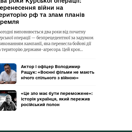
ва роки Курської операції:
еренесення війни на
ериторію рф та злам планів
ремля
ьогодні виповнюється два роки від початку
урської операції — безпрецедентної за задумом
виконанням кампанії, яка перенесла бойові дії
а територію держави-агресора. Цей крок…
Актор і офіцер Володимир
Ращук: «Воєнні фільми не мають
нічого спільного з війною»
«Це зло має бути переможене»:
історія українця, який пережив
російський полон