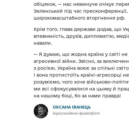
обіцянок, — нас неминуче очікує пере
Зеленський під час пресконференції,
широкомасштабного вторгнення рф.
Крім того, глава держави додав, що Ук
впевненість, друзів, дипломатію, медіа
навали.
— Я думаю, що жодна країна у світі не
агресивної війни. Звісно, за виключен
з росією. Україна воює за спільні світов
І вона протистоїть країні-агресорці не
розуміємо, чого хоче військово-політ
ми всі сфокусувалися на цьому й пра
на нашому боці, бо за нами правда!
ОКСАНА ІВАНЕЦЬ
Кореспондент АрміяInform