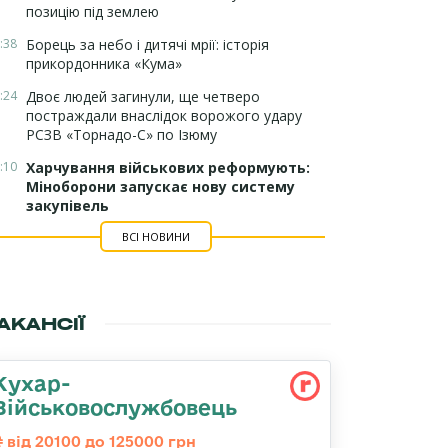
позицію під землею
:38
Борець за небо і дитячі мрії: історія
прикордонника «Кума»
:24
Двоє людей загинули, ще четверо
постраждали внаслідок ворожого удару
РСЗВ «Торнадо-С» по Ізюму
:10
Харчування військових реформують:
Міноборони запускає нову систему
закупівель
ВСІ НОВИНИ
АКАНСІЇ
Кухар-
Військовослужбовець
від 20100 до 125000 грн