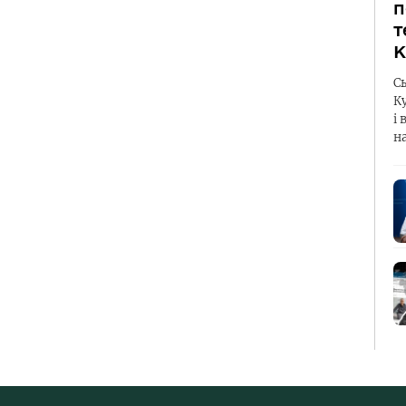
п
т
К
С
К
і 
н