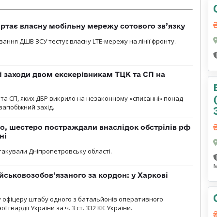
ртає власну мобільну мережу сотового зв’язку
вання ДШВ ЗСУ тестує власну LTE-мережу на лінії фронту.
і заходи двом екскерівникам ТЦК та СП на
та СП, яких ДБР викрило на незаконному «списанні» понад
 запобіжний захід.
о, шестеро постраждали внаслідок обстрілів рф
ні
атакували Дніпропетровську області.
йськовозобов’язаного за кордон: у Харкові
у офіцеру штабу одного з батальйонів оперативного
гвардії України за ч. 3 ст. 332 КК України.