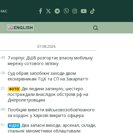
НАС
ENGLISH
07.08.2026
:49
7 корпус ДШВ розгортає власну мобільну
мережу сотового зв’язку
:38
Суд обрав запобіжні заходи двом
екскерівникам ТЦК та СП на Закарпатті
:21
Дві людини загинуло, шестеро
ФОТО
постраждали внаслідок обстрілів рф на
Дніпропетровщині
:09
Пообіцяв вивезти військовозобов’язаного
за кордон: у Харкові викрито офіцера
:51
Два запасні виходи, арсенал, склади,
ВІДЕО
спальня: мінометники облаштували