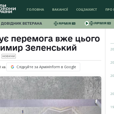
ГОЛОВНА
ВАКАНСІЇ
СОЦЗАХИСТ
ПРО 
ДОВІДНИК ВЕТЕРАНА
ує перемога вже цього
димир Зеленський
20
НОВИНИ
20
Слідкуйте за АрміяInform в Google
1
хв.
20
20
19