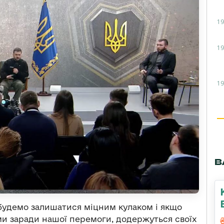
19
19
19
В
будемо залишатися міцним кулаком і якщо
и заради нашої перемоги, додержуться своїх