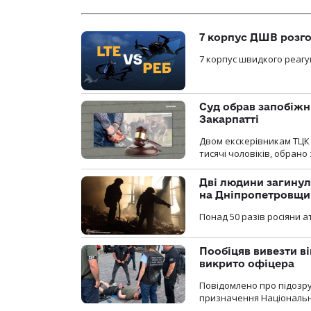
7 корпус ДШВ розго
7 корпус швидкого реагу
Суд обрав запобіжн
Закарпатті
Двом екскерівникам ТЦК 
тисячі чоловіків, обрано
Дві людини загинул
на Дніпропетровщи
Понад 50 разів росіяни 
Пообіцяв вивезти ві
викрито офіцера
Повідомлено про підозр
призначення Національної 