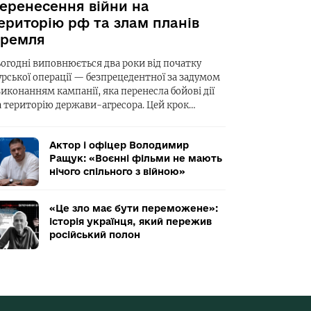
еренесення війни на
ериторію рф та злам планів
ремля
ьогодні виповнюється два роки від початку
урської операції — безпрецедентної за задумом
виконанням кампанії, яка перенесла бойові дії
а територію держави-агресора. Цей крок…
Актор і офіцер Володимир
Ращук: «Воєнні фільми не мають
нічого спільного з війною»
«Це зло має бути переможене»:
історія українця, який пережив
російський полон