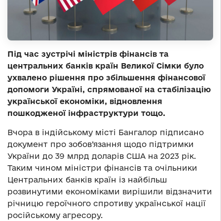
Під час зустрічі міністрів фінансів та
центральних банків країн Великої Сімки було
ухвалено рішення про збільшення фінансової
допомоги Україні, спрямованої на стабілізацію
української економіки, відновлення
пошкодженої інфраструктури тощо.
Вчора в індійському місті Бангалор підписано
документ про зобов’язання щодо підтримки
України до 39 млрд доларів США на 2023 рік.
Таким чином міністри фінансів та очільники
Центральних банків країн із найбільш
розвинутими економіками вирішили відзначити
річницю героїчного спротиву української нації
російському агресору.