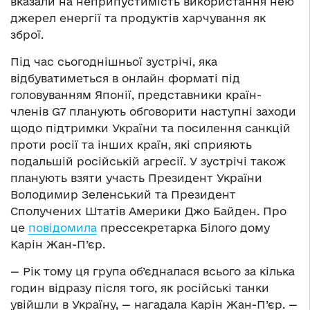
вказали на неприпустимість використання нею
джерел енергії та продуктів харчування як
зброї.
Під час сьогоднішньої зустрічі, яка
відбуватиметься в онлайн форматі під
головуванням Японії, представники країн-
членів G7 планують обговорити наступні заходи
щодо підтримки України та посилення санкцій
проти росії та інших країн, які сприяють
подальшій російській агресії. У зустрічі також
планують взяти участь Президент України
Володимир Зеленський та Президент
Сполучених Штатів Америки Джо Байден. Про
це
повідомила
прессекретарка Білого дому
Карін Жан-П’єр.
—
Рік тому ця група об’єдналася всього за кілька
годин відразу після того, як російські танки
увійшли в Україну,
—
нагадала Карін Жан-П’єр.
—