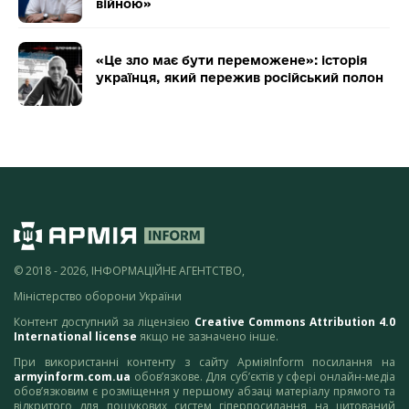
війною»
«Це зло має бути переможене»: історія
українця, який пережив російський полон
© 2018 - 2026, ІНФОРМАЦІЙНЕ АГЕНТСТВО,
Міністерство оборони України
Контент доступний за ліцензією
Creative Commons Attribution 4.0
International license
якщо не зазначено інше.
При використанні контенту з сайту АрміяInform посилання на
armyinform.com.ua
обов’язкове. Для суб’єктів у сфері онлайн-медіа
обов’язковим є розміщення у першому абзаці матеріалу прямого та
відкритого для пошукових систем гіперпосилання на цитований