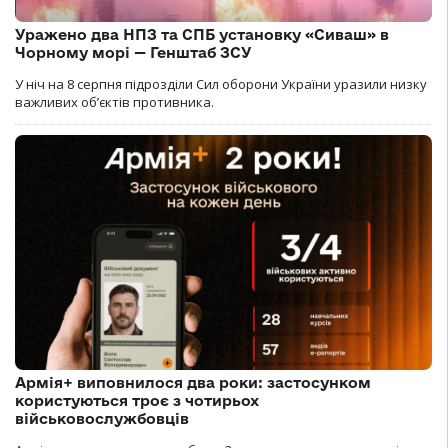
Уражено два НПЗ та СПБ установку «Сиваш» в
Чорному морі — Генштаб ЗСУ
У ніч на 8 серпня підрозділи Сил оборони України уразили низку
важливих об’єктів противника.
Армія+ виповнилося два роки: застосунком
користуються троє з чотирьох
військовослужбовців