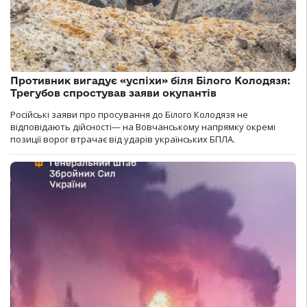
Противник вигадує «успіхи» біля Білого Колодязя:
Трегубов спростував заяви окупантів
Російські заяви про просування до Білого Колодязя не
відповідають дійсності— на Вовчанському напрямку окремі
позиції ворог втрачає від ударів українських БПЛА.