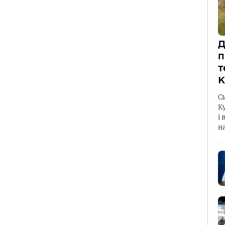
Д
п
т
К
С
К
і 
н