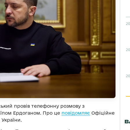
20
20
20
ький провів телефонну розмову з
їпом Ердоганом. Про це
повідомляє
Офіційне
України.
В