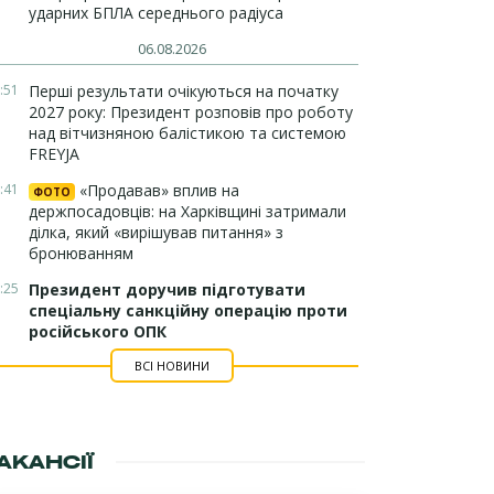
ударних БПЛА середнього радіуса
06.08.2026
:51
Перші результати очікуються на початку
2027 року: Президент розповів про роботу
над вітчизняною балістикою та системою
FREYJA
:41
«Продавав» вплив на
ФОТО
держпосадовців: на Харківщині затримали
ділка, який «вирішував питання» з
бронюванням
:25
Президент доручив підготувати
спеціальну санкційну операцію проти
російського ОПК
ВСІ НОВИНИ
АКАНСІЇ