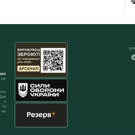
pr
ons
не
orm
Для
м є
 та
 на
 на