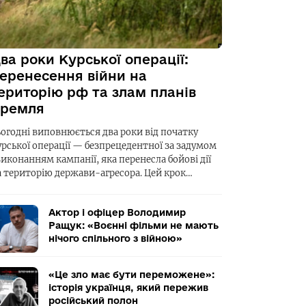
ва роки Курської операції:
еренесення війни на
ериторію рф та злам планів
ремля
ьогодні виповнюється два роки від початку
урської операції — безпрецедентної за задумом
виконанням кампанії, яка перенесла бойові дії
а територію держави-агресора. Цей крок…
Актор і офіцер Володимир
Ращук: «Воєнні фільми не мають
нічого спільного з війною»
«Це зло має бути переможене»:
історія українця, який пережив
російський полон