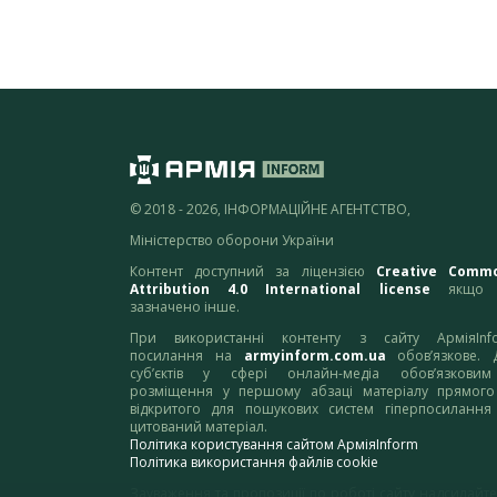
© 2018 - 2026, ІНФОРМАЦІЙНЕ АГЕНТСТВО,
Міністерство оборони України
Контент доступний за ліцензією
Creative Comm
Attribution 4.0 International license
якщо 
зазначено інше.
При використанні контенту з сайту АрміяInf
посилання на
armyinform.com.ua
обов’язкове. 
суб’єктів у сфері онлайн-медіа обов’язкови
розміщення у першому абзаці матеріалу прямого
відкритого для пошукових систем гіперпосилання
цитований матеріал.
Політика користування сайтом АрміяInform
Політика використання файлів cookie
Зауваження та пропозиції по роботі сайту надсилайте