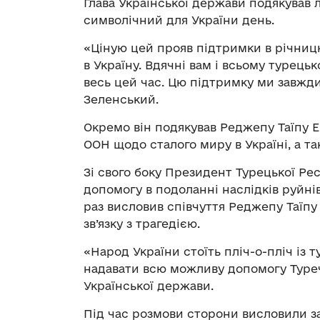
Глава Української держави подякував 
символічний для України день.
«Ціную цей прояв підтримки в річни
в Україну. Вдячні вам і всьому турець
весь цей час. Цю підтримку ми завжд
Зеленський.
Окремо він подякував Реджепу Таїпу 
ООН щодо сталого миру в Україні, а т
Зі свого боку Президент Турецької Ре
допомогу в подоланні наслідків руйн
раз висловив співчуття Реджепу Таїпу
зв’язку з трагедією.
«Народ України стоїть пліч-о-пліч із 
надавати всю можливу допомогу Туречч
Української держави.
Під час розмови сторони висловили з