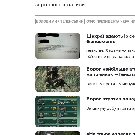
зернової ініціативи.
ВОЛОДИМИР ЗЕЛЕНСЬКИЙ
ОФІС ПРЕЗИДЕНТА УКРАЇН
Шахраї вдають із се
бізнесменів
Власники бізнесів почал
об’єкти не піддавалися 
Ворог найбільше ат
напрямках — Геншт
Загалом протягом минуло
Ворог втратив пона
За минулу добу втрати ар
«На трьох колесах 