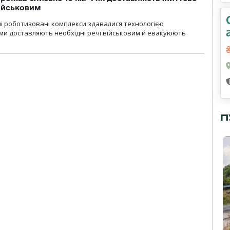
військовим
ні роботизовані комплекси здавалися технологією
ми доставляють необхідні речі військовим й евакуюють
П