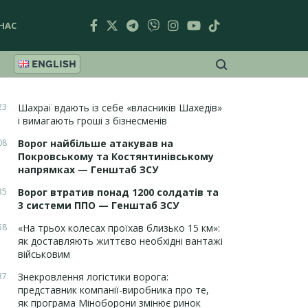
НАС
ENGLISH
23
Шахраї вдають із себе «власників Шахедів»
і вимагають гроші з бізнесменів
08
Ворог найбільше атакував на
Покровському та Костянтинівському
напрямках — Генштаб ЗСУ
35
Ворог втратив понад 1200 солдатів та
3 системи ППО — Генштаб ЗСУ
58
«На трьох колесах проїхав близько 15 км»:
як доставляють життєво необхідні вантажі
військовим
37
Знекровлення логістики ворога:
представник компанії-виробника про те,
як програма Міноборони змінює ринок