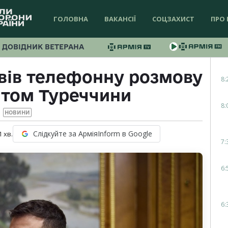
ГОЛОВНА
ВАКАНСІЇ
СОЦЗАХИСТ
ПРО 
ДОВІДНИК ВЕТЕРАНА
вів телефонну розмову
8:
нтом Туреччини
8:
НОВИНИ
Слідкуйте за АрміяInform в Google
1
хв.
7:
6:
6: