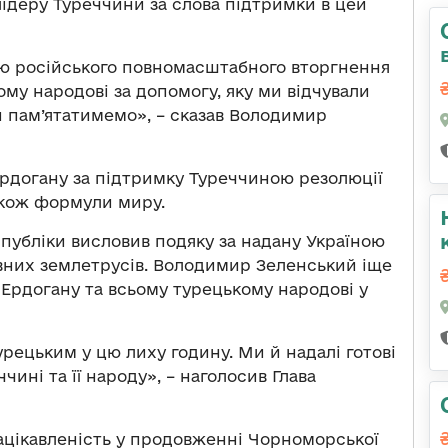
лідеру Туреччини за слова підтримки в цей
цю російського повномасштабного вторгнення
кому народові за допомогу, яку ми відчували
и пам’ятатимемо», – сказав Володимир
Ердогану за підтримку Туреччиною резолюції
акож формули миру.
спубліки висловив подяку за надану Україною
івних землетрусів. Володимир Зеленський іще
 Ердогану та всьому турецькому народові у
турецьким у цю лиху годину. Ми й надалі готові
ині та її народу», – наголосив Глава
ацікавленість у продовженні Чорноморської