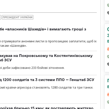
И
ПРЕЗИДЕНТ УКРАЇНИ
бе «власників Шахедів» і вимагають гроші з
и отримувати анонімні листи із пропозицією заплатити, щоб їх
атакам «Шахедів».
акував на Покровському та Костянтинівському
аб ЗСУ
ї доби зафіксовано 233 бойові зіткнення.
д 1200 солдатів та 3 системи ППО — Генштаб ЗСУ
мії країни-агресора становлять 1280 солдатів та три танки.
проїхав близько 15 км»: як доставляють життєво