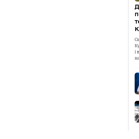
Д
п
т
К
С
К
і 
н