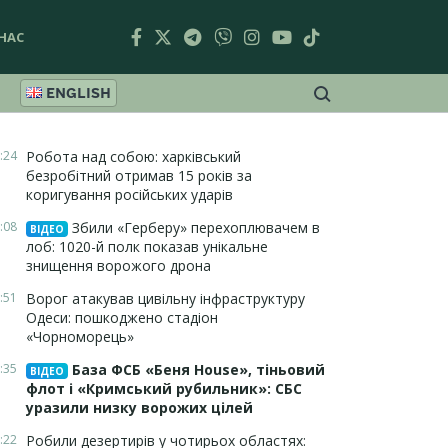
НАС
ENGLISH
:24
Робота над собою: харківський
безробітний отримав 15 років за
коригування російських ударів
:08
Збили «Герберу» перехоплювачем в
ВІДЕО
лоб: 1020-й полк показав унікальне
знищення ворожого дрона
:51
Ворог атакував цивільну інфраструктуру
Одеси: пошкоджено стадіон
«Чорноморець»
:35
База ФСБ «Беня House», тіньовий
ВІДЕО
флот і «Кримський рубильник»: СБС
уразили низку ворожих цілей
:22
Робили дезертирів у чотирьох областях: