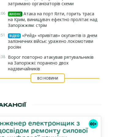
затримано організаторів схеми
:06
Атака на порт Ялти, горить траса
АНОНС
на Крим, винищувач ефектно пролітає над
Запоріжжям: стрім
:51
«Рейд» «привітав» окупантів із днем
ВІДЕО
залізничних військ: уражено локомотиви
росіян
:38
Ворог повторно атакував рятувальників
на Запоріжжі: поранено двох
надзвичайників
ВСІ НОВИНИ
АКАНСІЇ
Інженер електронщик з
досвідом ремонту силової