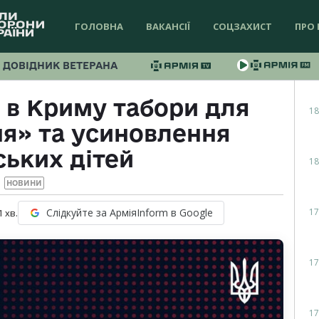
ГОЛОВНА
ВАКАНСІЇ
СОЦЗАХИСТ
ПРО 
ДОВІДНИК ВЕТЕРАНА
 в Криму табори для
18
я» та усиновлення
ських дітей
18
НОВИНИ
17
Слідкуйте за АрміяInform в Google
1
хв.
17
17