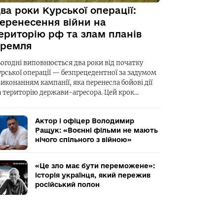
ва роки Курської операції:
еренесення війни на
ериторію рф та злам планів
ремля
ьогодні виповнюється два роки від початку
урської операції — безпрецедентної за задумом
виконанням кампанії, яка перенесла бойові дії
а територію держави-агресора. Цей крок…
Актор і офіцер Володимир
Ращук: «Воєнні фільми не мають
нічого спільного з війною»
«Це зло має бути переможене»:
історія українця, який пережив
російський полон