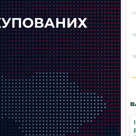
17
16
16
В