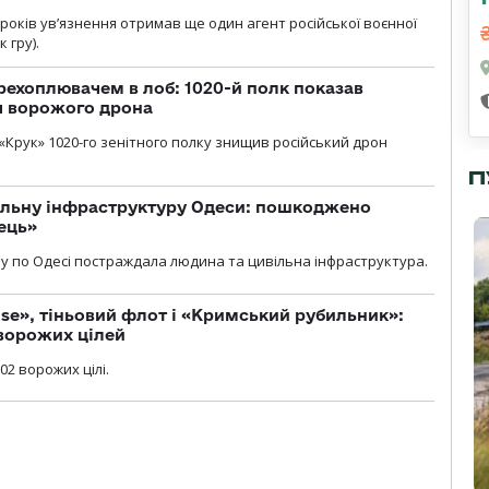
років увʼязнення отримав ще один агент російської воєнної
 гру).
рехоплювачем в лоб: 1020-й полк показав
я ворожого дрона
«Крук» 1020-го зенітного полку знищив російський дрон
П
вільну інфраструктуру Одеси: пошкоджено
ець»
у по Одесі постраждала людина та цивільна інфраструктура.
se», тіньовий флот і «Кримський рубильник»:
ворожих цілей
02 ворожих цілі.