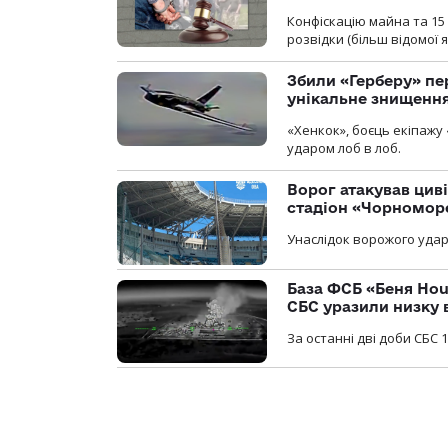
Конфіскацію майна та 15 
розвідки (більш відомої як
Збили «Герберу» пе
унікальне знищенн
«Хенкок», боєць екіпажу 
ударом лоб в лоб.
Ворог атакував ци
стадіон «Чорномор
Унаслідок ворожого удар
База ФСБ «Беня Hou
СБС уразили низку 
За останні дві доби СБС 1