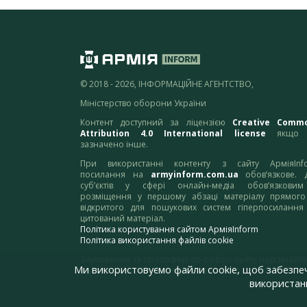
© 2018 - 2026, ІНФОРМАЦІЙНЕ АГЕНТСТВО,
Міністерство оборони України
Контент доступний за ліцензією
Creative Comm
Attribution 4.0 International license
якщо 
зазначено інше.
При використанні контенту з сайту АрміяInf
посилання на
armyinform.com.ua
обов’язкове. 
суб’єктів у сфері онлайн-медіа обов’язкови
розміщення у першому абзаці матеріалу прямого
відкритого для пошукових систем гіперпосилання
цитований матеріал.
Політика користування сайтом АрміяInform
Політика використання файлів cookie
Зауваження та пропозиції по роботі сайту надсилайте
Ми використовуємо файли cookie, щоб забезпе
адресу:
webmaster@armyinform.com.ua
використанн