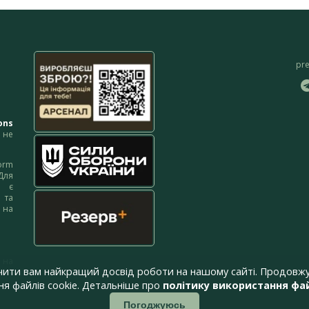
pr
ons
не
orm
Для
м є
 та
 на
 на
чити вам найкращий досвід роботи на нашому сайті. Продовжу
я файлів cookie. Детальніше про
політику використання фай
Погоджуюсь