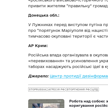
«російського військово-історичного т
привити жителям “правильну” громад
Донецька обл.:
У Лужниках перед виступом путіна п
про “порятунок Маріуполя від нацистів
тимчасово окуповані території є час
АР Крим:
Російська влада організувала в окупо
«перевиховання» та усиновлення украї
таборах насаджують російські ідеї в к
Джерело:
Центр протидії дезінформац
STOPRUSSIA
АГРЕСІЯ РФ
ВТОРГНЕННЯ РФ
ЦПД
Робота над собою: х
коригування російс