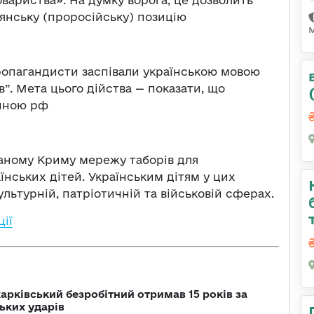
овариства». На думку ворога, це дозволить
янську (проросійську) позицію
ропагандисти заспівали українською мовою
”. Мета цього дійства — показати, що
тиною рф
ваному Криму мережу таборів для
нських дітей. Українським дітям у цих
ультурній, патріотичній та військовій сферах.
ії
арківський безробітний отримав 15 років за
ьких ударів