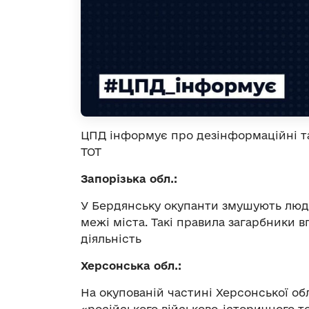
ЦПД інформує про дезінформаційні та
ТОТ
Запорізька обл.:
У Бердянську окупанти змушують люд
межі міста. Такі правила загарбники
діяльність
Херсонська обл.:
На окупованій частині Херсонської об