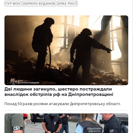
ГУР МОУ
КИРИЛО БУДАНОВ
КРАХ РОСІЇ
Дві людини загинуло, шестеро постраждали
внаслідок обстрілів рф на Дніпропетровщині
Понад 50 разів росіяни атакували Дніпропетровську області.