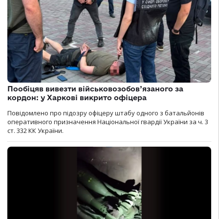
Пообіцяв вивезти військовозобов’язаного за
кордон: у Харкові викрито офіцера
Повідомлено про підозру офіцеру штабу одного з батальйонів
оперативного призначення Національної гвардії України за ч. 3
ст. 332 КК України.