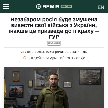
EN
Незабаром росія буде змушена
вивести свої війська з України,
інакше це призведе до її краху —
ГУР
НОВИНИ
23 Лютого 2023, 10:50
Прочитаєте за:
< 1
хв.
Слідкуйте за АрміяInform в Google