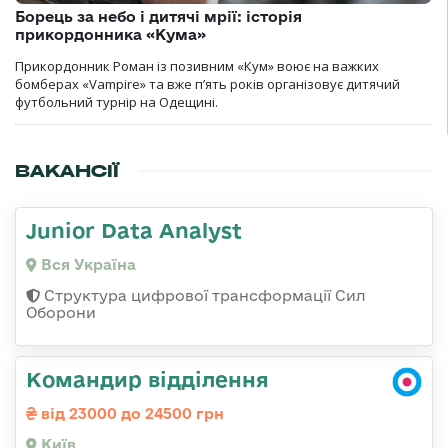
Борець за небо і дитячі мрії: історія
прикордонника «Кума»
Прикордонник Роман із позивним «Кум» воює на важких
бомберах «Vampire» та вже п’ять років організовує дитячий
футбольний турнір на Одещині.
ВАКАНСІЇ
Junior Data Analyst
Вся Україна
Структура цифрової трансформації Сил
Оборони
Командир відділення
від 23000 до 24500 грн
Київ