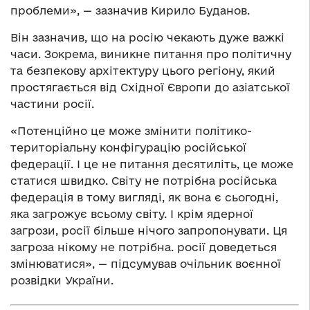
проблеми», — зазначив Кирило Буданов.
Він зазначив, що на росію чекають дуже важкі
часи. Зокрема, виникне питання про політичну
та безпекову архітектуру цього регіону, який
простягається від Східної Європи до азіатської
частини росії.
«Потенційно це може змінити політико-
територіальну конфігурацію російської
федерації. І це не питання десятиліть, це може
статися швидко. Світу не потрібна російська
федерація в тому вигляді, як вона є сьогодні,
яка загрожує всьому світу. І крім ядерної
загрози, росії більше нічого запропонувати. Ця
загроза нікому не потрібна. росії доведеться
змінюватися», — підсумував очільник воєнної
розвідки України.