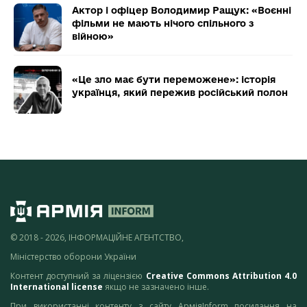
Актор і офіцер Володимир Ращук: «Воєнні
фільми не мають нічого спільного з
війною»
«Це зло має бути переможене»: історія
українця, який пережив російський полон
© 2018 - 2026, ІНФОРМАЦІЙНЕ АГЕНТСТВО,
Міністерство оборони України
Контент доступний за ліцензією
Creative Commons Attribution 4.0
International license
якщо не зазначено інше.
При використанні контенту з сайту АрміяInform посилання на