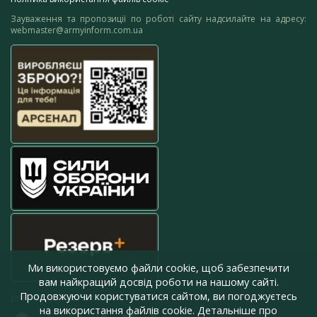
Зауваження та пропозиції по роботі сайту надсилайте на адресу:
webmaster@armyinform.com.ua
Ми використовуємо файли cookie, щоб забезпечити
вам найкращий досвід роботи на нашому сайті.
Продовжуючи користуватися сайтом, ви погоджуєтесь
press@armyinform.com.ua
на використання файлів cookie. Детальніше про