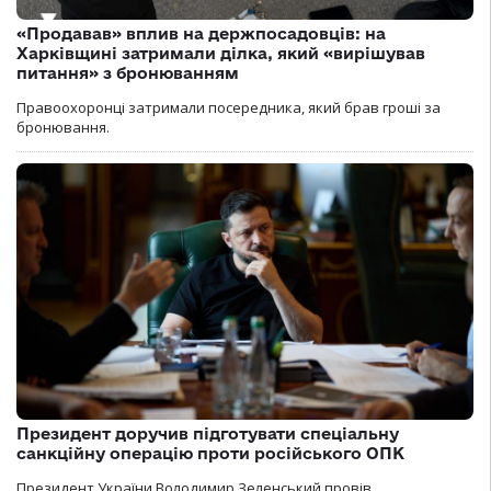
«Продавав» вплив на держпосадовців: на
Харківщині затримали ділка, який «вирішував
питання» з бронюванням
Правоохоронці затримали посередника, який брав гроші за
бронювання.
Президент доручив підготувати спеціальну
санкційну операцію проти російського ОПК
Президент України Володимир Зеленський провів