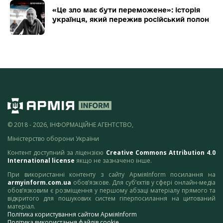
«Це зло має бути переможене»: історія
українця, який пережив російський полон
© 2018 - 2026, ІНФОРМАЦІЙНЕ АГЕНТСТВО,
Міністерство оборони України
Контент доступний за ліцензією
Creative Commons Attribution 4.0
International license
якщо не зазначено інше.
При використанні контенту з сайту АрміяInform посилання на
armyinform.com.ua
обов’язкове. Для суб’єктів у сфері онлайн-медіа
обов’язковим є розміщення у першому абзаці матеріалу прямого та
відкритого для пошукових систем гіперпосилання на цитований
матеріал.
Політика користування сайтом АрміяInform
Політика використання файлів cookie