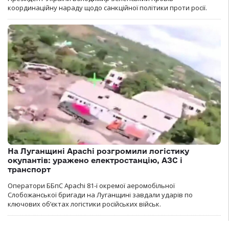
координаційну нараду щодо санкційної політики проти росії.
На Луганщині Apachi розгромили логістику
окупантів: уражено електростанцію, АЗС і
транспорт
Оператори ББпС Apachi 81-ї окремої аеромобільної
Слобожанської бригади на Луганщині завдали ударів по
ключових об’єктах логістики російських військ.