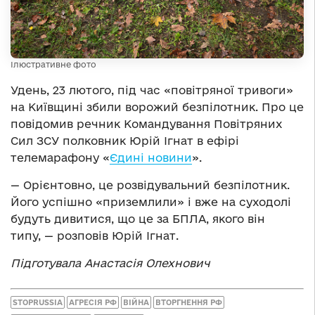
Ілюстративне фото
Удень, 23 лютого, під час «повітряної тривоги»
на Київщині збили ворожий безпілотник. Про це
повідомив речник Командування Повітряних
Сил ЗСУ полковник Юрій Ігнат в ефірі
телемарафону «
Єдині новини
».
— Орієнтовно, це розвідувальний безпілотник.
Його успішно «приземлили» і вже на суходолі
будуть дивитися, що це за БПЛА, якого він
типу, — розповів Юрій Ігнат.
Підготувала Анастасія Олехнович
STOPRUSSIA
АГРЕСІЯ РФ
ВІЙНА
ВТОРГНЕННЯ РФ