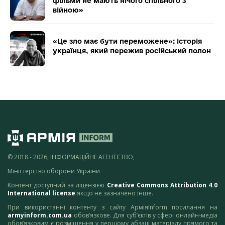
фільми не мають нічого спільного з
війною»
«Це зло має бути переможене»: історія
українця, який пережив російський полон
© 2018 - 2026, ІНФОРМАЦІЙНЕ АГЕНТСТВО,
Міністерство оборони України
Контент доступний за ліцензією
Creative Commons Attribution 4.0
International license
якщо не зазначено інше.
При використанні контенту з сайту АрміяInform посилання на
armyinform.com.ua
обов’язкове. Для суб’єктів у сфері онлайн-медіа
обов’язковим є розміщення у першому абзаці матеріалу прямого та