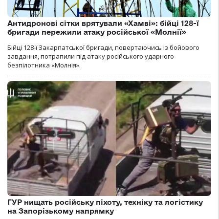
Антидронові сітки врятували «Хамві»: бійці 128-ї
бригади пережили атаку російської «Молнії»
Бійці 128-ї Закарпатської бригади, повертаючись із бойового
завдання, потрапили під атаку російського ударного
безпілотника «Молнія».
ГУР нищать російську піхоту, техніку та логістику
на Запорізькому напрямку