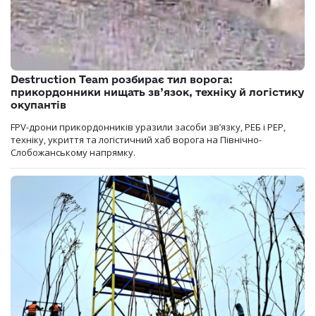
Destruction Team розбирає тил ворога:
прикордонники нищать зв’язок, техніку й логістику
окупантів
FPV-дрони прикордонників уразили засоби зв’язку, РЕБ і РЕР,
техніку, укриття та логістичний хаб ворога на Північно-
Слобожанському напрямку.