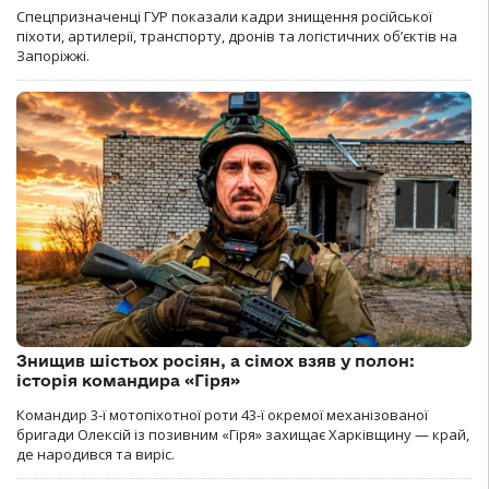
Спецпризначенці ГУР показали кадри знищення російської
піхоти, артилерії, транспорту, дронів та логістичних об’єктів на
Запоріжжі.
Знищив шістьох росіян, а сімох взяв у полон:
історія командира «Гіря»
Командир 3-ї мотопіхотної роти 43-ї окремої механізованої
бригади Олексій із позивним «Гіря» захищає Харківщину — край,
де народився та виріс.