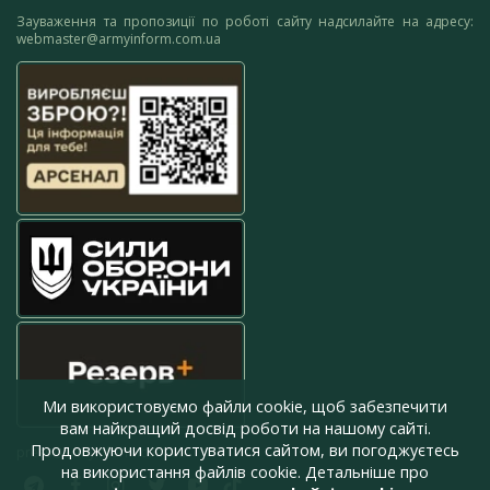
Зауваження та пропозиції по роботі сайту надсилайте на адресу:
webmaster@armyinform.com.ua
Ми використовуємо файли cookie, щоб забезпечити
вам найкращий досвід роботи на нашому сайті.
Продовжуючи користуватися сайтом, ви погоджуєтесь
press@armyinform.com.ua
на використання файлів cookie. Детальніше про