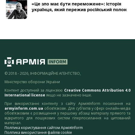
«Це зло має бути переможене»: історія
українця, який пережив російський полон
© 2018 - 2026, ІНФОРМАЦІЙНЕ АГЕНТСТВО,
Міністерство оборони України
Контент доступний за ліцензією
Creative Commons Attribution 4.0
International license
якщо не зазначено інше.
При використанні контенту з сайту АрміяInform посилання на
armyinform.com.ua
обов’язкове. Для суб’єктів у сфері онлайн-медіа
обов’язковим є розміщення у першому абзаці матеріалу прямого та
відкритого для пошукових систем гіперпосилання на цитований
матеріал.
Політика користування сайтом АрміяInform
Політика використання файлів cookie