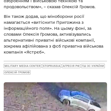
озброєнням і військовою технікою та
продовольством», – сказав Олексій Громов.
Він також додав, що міноборони росії
намагається «витіснити Пригожина з
інформаційного поля». На цьому фоні, за
словами Олексія Громова, активізувались
альтернативні приватні військові компанії,
зокрема афілійована з фсб приватна військова
компанія «Ястрєб».
MILITARY MEDIA CENTER
STOPRUSSIA
АГРЕСІЯ РФ
ГШ ЗС УКРАЇНИ
ОЛЕКСІЙ ГРОМОВ