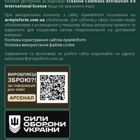
Контент доступний за ліцензією
Creative Commons Attribution 4.0
International license
якщо не зазначено інше.
При використанні контенту з сайту АрміяInform посилання на
armyinform.com.ua
обов’язкове. Для суб’єктів у сфері онлайн-медіа
обов’язковим є розміщення у першому абзаці матеріалу прямого та
відкритого для пошукових систем гіперпосилання на цитований
матеріал.
Політика користування сайтом АрміяInform
Політика використання файлів cookie
Зауваження та пропозиції по роботі сайту надсилайте на адресу:
webmaster@armyinform.com.ua