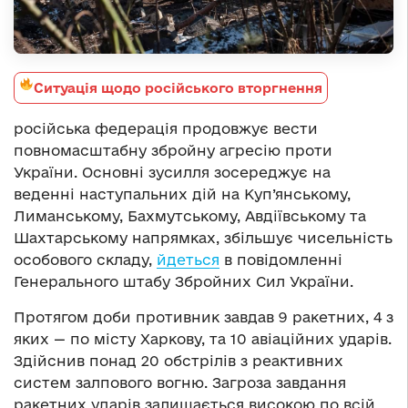
Ситуація щодо російського вторгнення
російська федерація продовжує вести
повномасштабну збройну агресію проти
України. Основні зусилля зосереджує на
веденні наступальних дій на Куп’янському,
Лиманському, Бахмутському, Авдіївському та
Шахтарському напрямках, збільшує чисельність
особового складу,
йдеться
в повідомленні
Генерального штабу Збройних Сил України.
Протягом доби противник завдав 9 ракетних, 4 з
яких — по місту Харкову, та 10 авіаційних ударів.
Здійснив понад 20 обстрілів з реактивних
систем залпового вогню. Загроза завдання
ракетних ударів залишається високою по всій