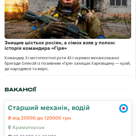
Знищив шістьох росіян, а сімох взяв у полон:
історія командира «Гіря»
Командир 3-ї мотопіхотної роти 43-ї окремої механізованої
бригади Олексій із позивним «Гіря» захищає Харківщину — край,
де народився та виріс.
ВАКАНСІЇ
Старший механік, водій
від 20000 до 120000 грн
Краматорськ