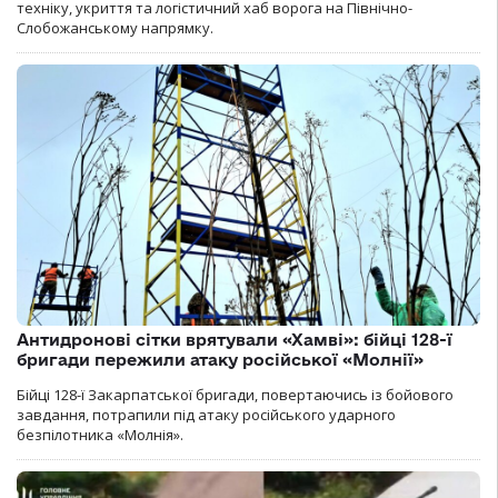
техніку, укриття та логістичний хаб ворога на Північно-
Слобожанському напрямку.
Антидронові сітки врятували «Хамві»: бійці 128-ї
бригади пережили атаку російської «Молнії»
Бійці 128-ї Закарпатської бригади, повертаючись із бойового
завдання, потрапили під атаку російського ударного
безпілотника «Молнія».