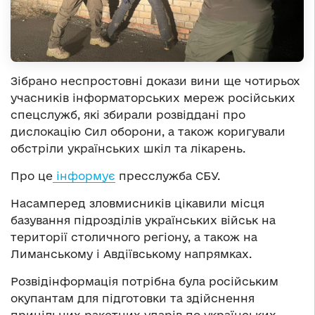
Зібрано неспростовні докази вини ще чотирьох
учасників інформаторських мереж російських
спецслужб, які збирали розвіддані про
дислокацію Сил оборони, а також коригували
обстріли українських шкіл та лікарень.
Про це
інформує
пресслужба СБУ.
Насамперед зловмисників цікавили місця
базування підрозділів українських військ на
території столичного регіону, а також на
Лиманському і Авдіївському напрямках.
Розвідінформація потрібна була російським
окупантам для підготовки та здійснення
прицільних ракетних ударів по українських