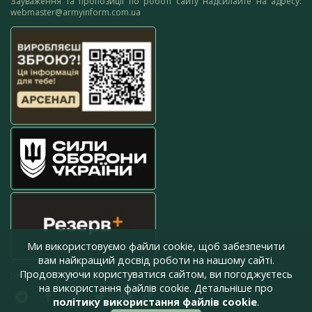
Зауваження та пропозиції по роботі сайту надсилайте на адресу:
webmaster@armyinform.com.ua
Ми використовуємо файли cookie, щоб забезпечити
вам найкращий досвід роботи на нашому сайті.
Продовжуючи користуватися сайтом, ви погоджуєтесь
press@armyinform.com.ua
на використання файлів cookie. Детальніше про
політику використання файлів cookie
.