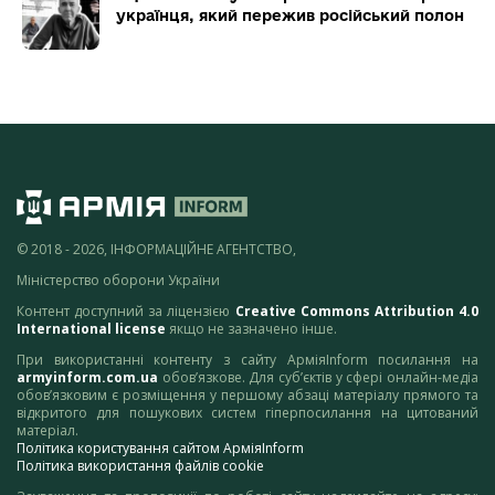
українця, який пережив російський полон
© 2018 - 2026, ІНФОРМАЦІЙНЕ АГЕНТСТВО,
Міністерство оборони України
Контент доступний за ліцензією
Creative Commons Attribution 4.0
International license
якщо не зазначено інше.
При використанні контенту з сайту АрміяInform посилання на
armyinform.com.ua
обов’язкове. Для суб’єктів у сфері онлайн-медіа
обов’язковим є розміщення у першому абзаці матеріалу прямого та
відкритого для пошукових систем гіперпосилання на цитований
матеріал.
Політика користування сайтом АрміяInform
Політика використання файлів cookie