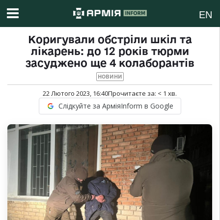
EN
Коригували обстріли шкіл та
лікарень: до 12 років тюрми
засуджено ще 4 колаборантів
НОВИНИ
22 Лютого 2023, 16:40
Прочитаєте за:
< 1
хв.
Слідкуйте за АрміяInform в Google