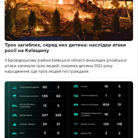
Троє загиблих, серед них дитина: наслідки атаки
росії на Київщину
У Броварському районі Київської області внаслідок російської
атаки загинули троє людей, зокрема дитина 2022 року
народження. Ще троє людей постраждали.