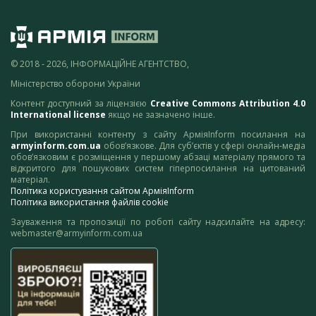
© 2018 - 2026, ІНФОРМАЦІЙНЕ АГЕНТСТВО,
Міністерство оборони України
Контент доступний за ліцензією
Creative Commons Attribution 4.0
International license
якщо не зазначено інше.
При використанні контенту з сайту АрміяInform посилання на
armyinform.com.ua
обов’язкове. Для суб’єктів у сфері онлайн-медіа
обов’язковим є розміщення у першому абзаці матеріалу прямого та
відкритого для пошукових систем гіперпосилання на цитований
матеріал.
Політика користування сайтом АрміяInform
Політика використання файлів cookie
Зауваження та пропозиції по роботі сайту надсилайте на адресу:
webmaster@armyinform.com.ua