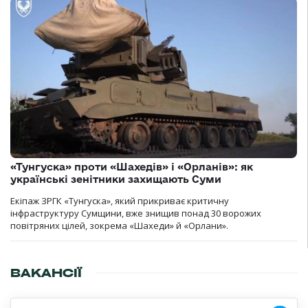
«Тунгуска» проти «Шахедів» і «Орланів»: як
українські зенітники захищають Суми
Екіпаж ЗРГК «Тунгуска», який прикриває критичну
інфраструктуру Сумщини, вже знищив понад 30 ворожих
повітряних цілей, зокрема «Шахеди» й «Орлани».
ВАКАНСІЇ