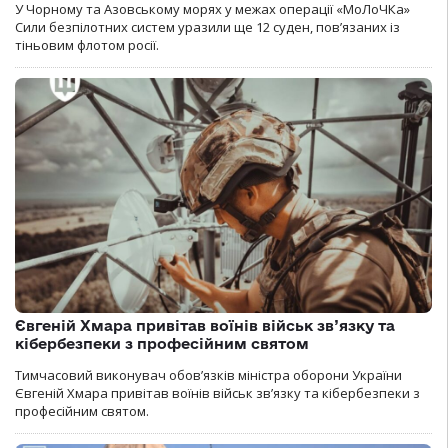
У Чорному та Азовському морях у межах операції «МоЛоЧКа»
Сили безпілотних систем уразили ще 12 суден, пов’язаних із
тіньовим флотом росії.
Євгеній Хмара привітав воїнів військ зв’язку та
кібербезпеки з професійним святом
Тимчасовий виконувач обов’язків міністра оборони України
Євгеній Хмара привітав воїнів військ зв’язку та кібербезпеки з
професійним святом.