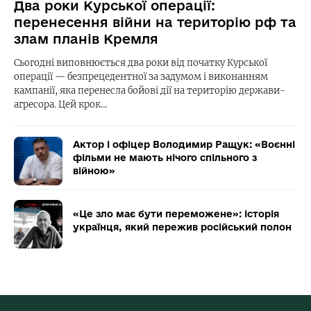
Два роки Курської операції:
перенесення війни на територію рф та
злам планів Кремля
Сьогодні виповнюється два роки від початку Курської
операції — безпрецедентної за задумом і виконанням
кампанії, яка перенесла бойові дії на територію держави-
агресора. Цей крок…
Актор і офіцер Володимир Ращук: «Воєнні
фільми не мають нічого спільного з
війною»
«Це зло має бути переможене»: історія
українця, який пережив російський полон