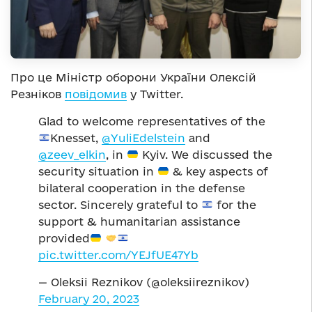
Про це Міністр оборони України Олексій
Резніков
повідомив
у Twitter.
Glad to welcome representatives of the
Knesset,
@YuliEdelstein
and
@zeev_elkin
, in
Kyiv. We discussed the
security situation in
& key aspects of
bilateral cooperation in the defense
sector. Sincerely grateful to
for the
support & humanitarian assistance
provided
pic.twitter.com/YEJfUE47Yb
— Oleksii Reznikov (@oleksiireznikov)
February 20, 2023