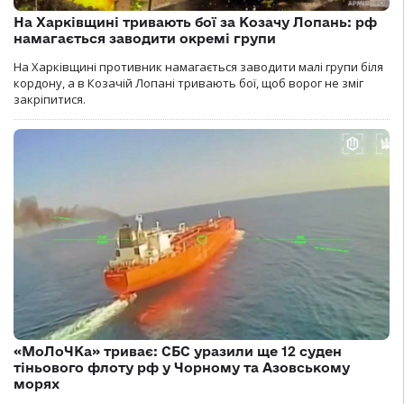
На Харківщині тривають бої за Козачу Лопань: рф
намагається заводити окремі групи
На Харківщині противник намагається заводити малі групи біля
кордону, а в Козачій Лопані тривають бої, щоб ворог не зміг
закріпитися.
«МоЛоЧКа» триває: СБС уразили ще 12 суден
тіньового флоту рф у Чорному та Азовському
морях