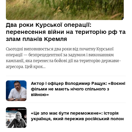
Два роки Курської операції:
перенесення війни на територію рф та
злам планів Кремля
Сьогодні виповнюється два роки від початку Курської
операції — безпрецедентної за задумом і виконанням
кампанії, яка перенесла бойові дії на територію держави-
агресора. Цей крок…
Актор і офіцер Володимир Ращук: «Воєнні
фільми не мають нічого спільного з
війною»
«Це зло має бути переможене»: історія
українця, який пережив російський полон