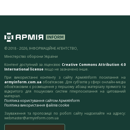
© 2018 - 2026, ІНФОРМАЦІЙНЕ АГЕНТСТВО,
Міністерство оборони України
Контент доступний за ліцензією
Creative Commons Attribution 4.0
International license
якщо не зазначено інше.
При використанні контенту з сайту АрміяInform посилання на
armyinform.com.ua
обов’язкове. Для суб’єктів у сфері онлайн-медіа
обов’язковим є розміщення у першому абзаці матеріалу прямого та
відкритого для пошукових систем гіперпосилання на цитований
матеріал.
Політика користування сайтом АрміяInform
Політика використання файлів cookie
Зауваження та пропозиції по роботі сайту надсилайте на адресу:
webmaster@armyinform.com.ua