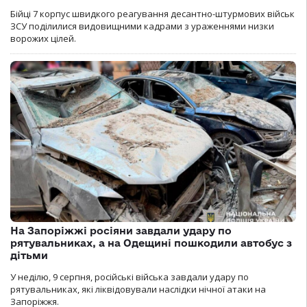
Бійці 7 корпус швидкого реагування десантно-штурмових військ
ЗСУ поділилися видовищними кадрами з ураженнями низки
ворожих цілей.
На Запоріжжі росіяни завдали удару по
рятувальниках, а на Одещині пошкодили автобус з
дітьми
У неділю, 9 серпня, російські війська завдали удару по
рятувальниках, які ліквідовували наслідки нічної атаки на
Запоріжжя.