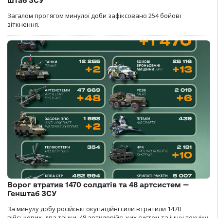
штаб ЗСУ
Загалом протягом минулої доби зафіксовано 254 бойові
зіткнення.
Ворог втратив 1470 солдатів та 48 артсистем —
Генштаб ЗСУ
За минулу добу російські окупаційні сили втратили 1470
військових, два танки, 48 артилерійських систем та іншу техніку.