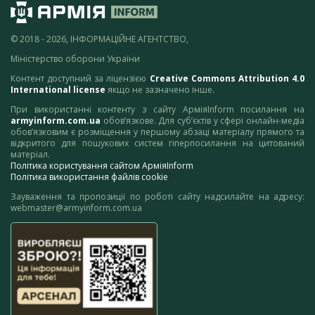
© 2018 - 2026, ІНФОРМАЦІЙНЕ АГЕНТСТВО,
Міністерство оборони України
Контент доступний за ліцензією
Creative Commons Attribution 4.0
International license
якщо не зазначено інше.
При використанні контенту з сайту АрміяInform посилання на
armyinform.com.ua
обов’язкове. Для суб’єктів у сфері онлайн-медіа
обов’язковим є розміщення у першому абзаці матеріалу прямого та
відкритого для пошукових систем гіперпосилання на цитований
матеріал.
Політика користування сайтом АрміяInform
Політика використання файлів cookie
Зауваження та пропозиції по роботі сайту надсилайте на адресу:
webmaster@armyinform.com.ua