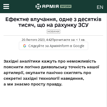
EN
Ефектне влучання, одне з десятків
тисяч, що на рахунку ЗСУ
НОВИНИ
20 Лютого 2023, 4:42
Прочитаєте за:
< 1
хв.
Слідкуйте за АрміяInform в Google
Західні аналітики кажуть про неможливість
пояснити логічно диявольську точність нашої
артилерії, окупанти панічно скиглять про
секретні західні технології наведення,
а ми знаємо просту правду.