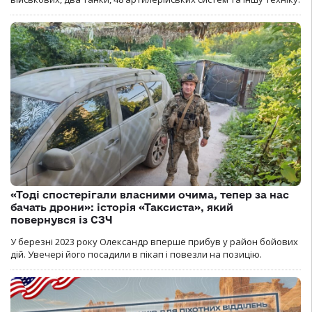
«Тоді спостерігали власними очима, тепер за нас
бачать дрони»: історія «Таксиста», який
повернувся із СЗЧ
У березні 2023 року Олександр вперше прибув у район бойових
дій. Увечері його посадили в пікап і повезли на позицію.