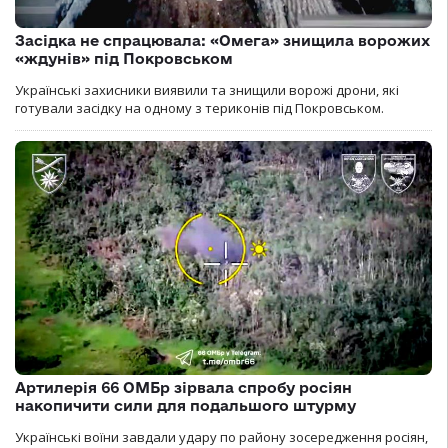
Засідка не спрацювала: «Омега» знищила ворожих
«ждунів» під Покровськом
Українські захисники виявили та знищили ворожі дрони, які
готували засідку на одному з териконів під Покровськом.
Артилерія 66 ОМБр зірвала спробу росіян
накопичити сили для подальшого штурму
Українські воїни завдали удару по району зосередження росіян,