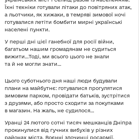
Їхні техніки готували літаки до повітряних атак,
а льотчики, як хижаки, в темряві зимової ночі
готувалися летіти бомбити мирні українські
населені пункти.
У перші дні цієї ганебної для росії війни,
багатьом нашим громадянам не судиться
вижити…Тоді, ми всього цього не знали
та й не могли знати…
Цього суботнього дня наші люди будували
плани на майбутнє: готувалися прогулятися
зимовим парком, провідати батьків, зустрітися
з друзями, або просто сходити за покупками
в магазин. На жаль, не судилося…
Уранці 24 лютого сотні тисяч мешканців Дніпра
прокинулися від гучних вибухів у різних
районах міста. Воєнні злочинці росармії,