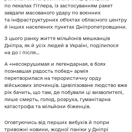
по лекалах Гітлера, із застосуванням ракет
завдали масованого удару по воєнних
та інфраструктурних об’єктах обласного центру
й інших населених пунктах Дніпропетровщини.
З цього ранку життя мільйонів мешканців
Дніпра, як й усіх людей в Україні, поділилося
на до і після…
А «несокрушимая и легендарная, в боях
познавшая радость побед» армія
перетворилася на терористичну орду
військових злочинців. Цивілізоване людство вже
рік бачить, що там, де побували ці визволителі,
лише смерть, голод, розруха, гуманітарна
катастрофа та мільйони біженців.
Оговтуючись від перших вибухів й попри
тривожні новини, жодної паніки у Дніпрі