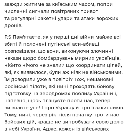
завжди житиме за київським часом, попри
численні сигнали повітряних тривог
та регулярні ракетні удари та атаки ворожих
дронів.
P.S Пам’ятаєте, як у перші дні війни майже всі
збиті й полонені путінські аси-вбивці
розповідали, що вони, виконуючи злочинні
накази щодо бомбардувань мирних українців,
нібито нічого не знали? Що координати цілей,
які, як виявилося, були аж ніяк не військовими,
їм доводили уже в повітрі? Тож, нешановні
російські пілоти, які нині проходять бойову
підготовку на аеродромах поблизу України і,
напевно, щось плануєте проти нас, тепер
ви знаєте усе! І про Україну й про її захисників.
Тому, нині, через рік після початку проти нас
бойових дій, краще не випробувати свою долю
в небі України. Адже, кожен із військових