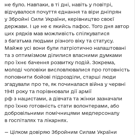
не було. Навпаки, в ті дні, навіть у повітрі,
відчувалося почуття єднання та віри дніпрян
у Збройні Сили України, керівництво своєї
держави. І це не є якийсь пафос. Того дня автор
цих рядків мав можливість спілкуватися
з багатьма людьми різного віку та статусу.
Майже усі вони були патріотично налаштовані
та з оптимізмом ділилися власними думками
про їхнє бачення розвитку подій. Зокрема,
молоді чоловіки висловлювалися про готовність
поповнити бойові підрозділи, старші люди
згадували про те, як починалася війна у червні
1941 року та порівнювали дії армії
рф з нацистами, а дівчата та жінки зазначали
про їхню готовність стати волонтерами, або
добровільними помічницями медперсоналу
в госпіталях та лікарнях.
— Цілком довіряю Збройним Силам України