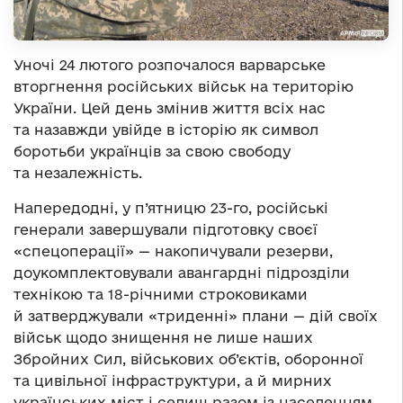
Уночі 24 лютого розпочалося варварське
вторгнення російських військ на територію
України. Цей день змінив життя всіх нас
та назавжди увійде в історію як символ
боротьби українців за свою свободу
та незалежність.
Напередодні, у п’ятницю 23-го, російські
генерали завершували підготовку своєї
«спецоперації» — накопичували резерви,
доукомплектовували авангардні підрозділи
технікою та 18-річними строковиками
й затверджували «триденні» плани — дій своїх
військ щодо знищення не лише наших
Збройних Сил, військових об’єктів, оборонної
та цивільної інфраструктури, а й мирних
українських міст і селищ разом із населенням.