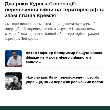
Два роки Курської операції:
перенесення війни на територію рф та
злам планів Кремля
Сьогодні виповнюється два роки від початку Курської
операції — безпрецедентної за задумом і виконанням
кампанії, яка перенесла бойові дії на територію держави-
агресора. Цей крок…
Актор і офіцер Володимир Ращук: «Воєнні
фільми не мають нічого спільного з
війною»
«Це зло має бути переможене»: історія
українця, який пережив російський полон