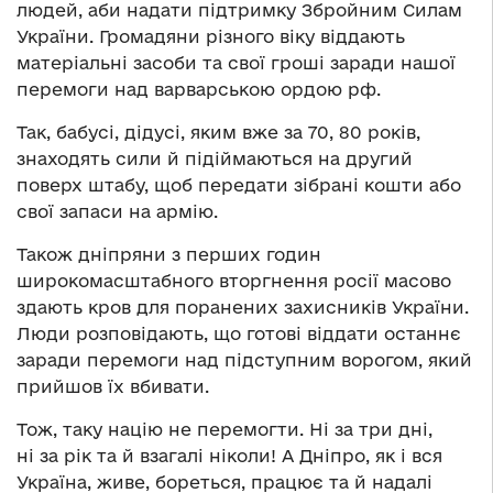
людей, аби надати підтримку Збройним Силам
України. Громадяни різного віку віддають
матеріальні засоби та свої гроші заради нашої
перемоги над варварською ордою рф.
Так, бабусі, дідусі, яким вже за 70, 80 років,
знаходять сили й підіймаються на другий
поверх штабу, щоб передати зібрані кошти або
свої запаси на армію.
Також дніпряни з перших годин
широкомасштабного вторгнення росії масово
здають кров для поранених захисників України.
Люди розповідають, що готові віддати останнє
заради перемоги над підступним ворогом, який
прийшов їх вбивати.
Тож, таку націю не перемогти. Ні за три дні,
ні за рік та й взагалі ніколи! А Дніпро, як і вся
Україна, живе, бореться, працює та й надалі