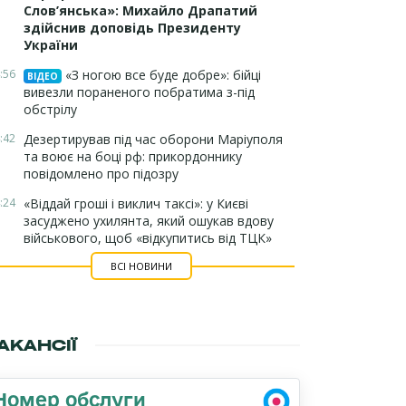
Слов’янська»: Михайло Драпатий
здійснив доповідь Президенту
України
:56
«З ногою все буде добре»: бійці
ВІДЕО
вивезли пораненого побратима з-під
обстрілу
:42
Дезертирував під час оборони Маріуполя
та воює на боці рф: прикордоннику
повідомлено про підозру
:24
«Віддай гроші і виклич таксі»: у Києві
засуджено ухилянта, який ошукав вдову
військового, щоб «відкупитись від ТЦК»
ВСІ НОВИНИ
АКАНСІЇ
Номер обслуги