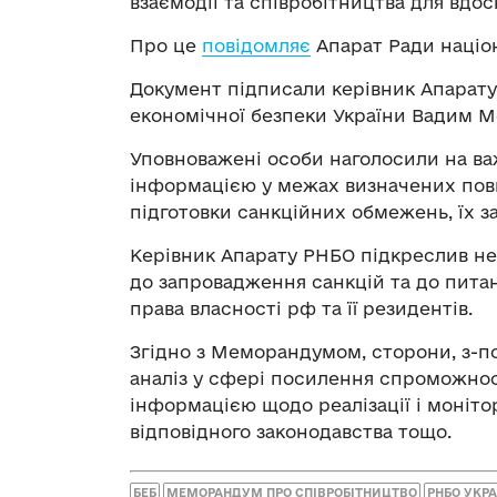
взаємодії та співробітництва для вдо
Про це
повідомляє
Апарат Ради націон
Документ підписали керівник Апарату
економічної безпеки України Вадим М
Уповноважені особи наголосили на ва
інформацією у межах визначених пов
підготовки санкційних обмежень, їх з
Керівник Апарату РНБО підкреслив не
до запровадження санкцій та до питан
права власності рф та її резидентів.
Згідно з Меморандумом, сторони, з-п
аналіз у сфері посилення спроможнос
інформацією щодо реалізації і моніто
відповідного законодавства тощо.
БЕБ
МЕМОРАНДУМ ПРО СПІВРОБІТНИЦТВО
РНБО УКРА