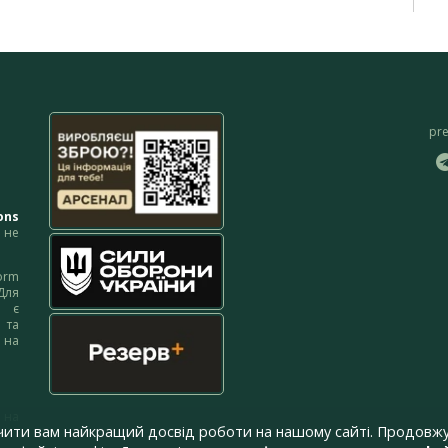
pr
ons
не
orm
Для
м є
 та
 на
 на
чити вам найкращий досвід роботи на нашому сайті. Продовжу