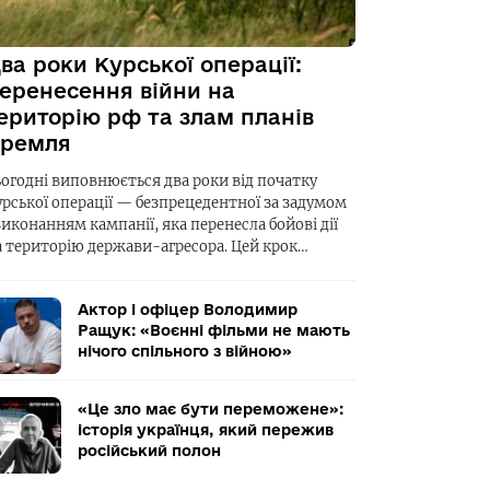
ва роки Курської операції:
еренесення війни на
ериторію рф та злам планів
ремля
ьогодні виповнюється два роки від початку
урської операції — безпрецедентної за задумом
виконанням кампанії, яка перенесла бойові дії
а територію держави-агресора. Цей крок…
Актор і офіцер Володимир
Ращук: «Воєнні фільми не мають
нічого спільного з війною»
«Це зло має бути переможене»:
історія українця, який пережив
російський полон