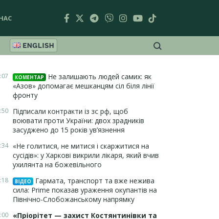
НАС
ENGLISH
:07
Не залишають людей самих: як
КОМЕНТАР
«Азов» допомагає мешканцям сіл біля лінії
фронту
:50
Підписали контракти із зс рф, щоб
воювати проти України: двох зрадників
засуджено до 15 років ув’язнення
:34
«Не голитися, не митися і скаржитися на
сусідів»: у Харкові викрили лікаря, який вчив
ухилянта на божевільного
:18
Гармата, транспорт та вже нежива
ВІДЕО
сила: Prime показав ураження окупантів на
Північно-Слобожанському напрямку
:00
«Пріорітет — захист Костянтинівки та