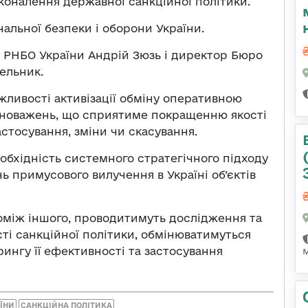
сконалення державної санкційної політики.
альної безпеки і оборони України.
 РНБО України Андрій Зюзь і директор Бюро
ельник.
жливості активізації обміну оперативною
новажень, що сприятиме покращенню якості
астосування, зміни чи скасування.
обхідність системного стратегічного підходу
ь примусового вилучення в Україні об’єктів
оміж іншого, проводитимуть дослідження та
ті санкційної політики, обмінюватимуться
рингу її ефективності та застосування
ЇНИ
САНКЦІЙНА ПОЛІТИКА