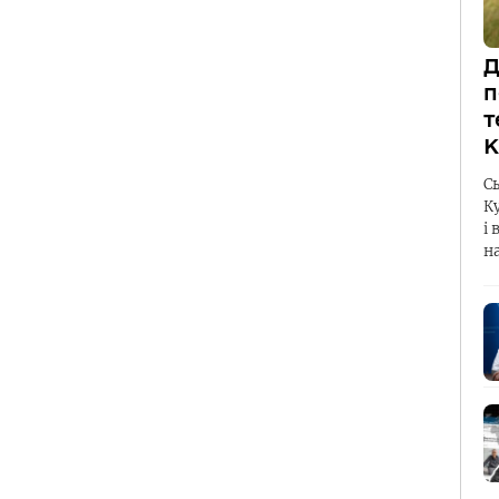
Д
п
т
К
С
К
і 
н