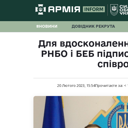
#НОВИНИ
ДОВІДНИК РЕКРУТА
Для вдосконаленн
РНБО і БЕБ підп
співр
20 Лютого 2023, 15:54
Прочитаєте за:
< 