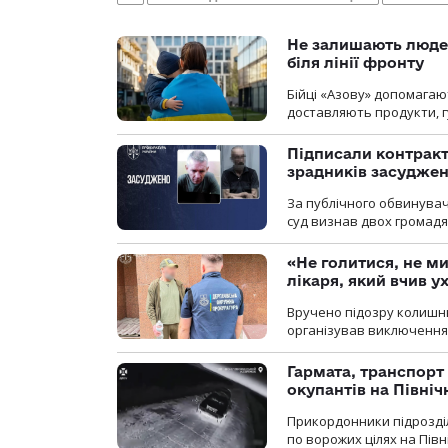
Не залишають люде
біля лінії фронту
Бійці «Азову» допомага
доставляють продукти, 
Підписали контракти
зрадників засуджено
За публічного обвинува
суд визнав двох громадя
«Не голитися, не ми
лікаря, який вчив 
Вручено підозру колишнь
організував виключення 
Гармата, транспорт
окупантів на Півн
Прикордонники підрозділ
по ворожих цілях на Пів