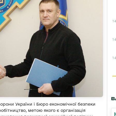
14
14
14
В
борони України і Бюро економічної безпеки
бітництво, метою якого є організація