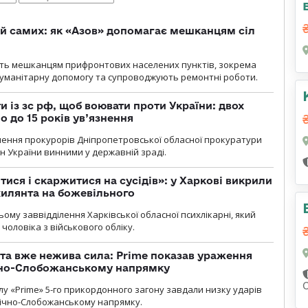
й самих: як «Азов» допомагає мешканцям сіл
ють мешканцям прифронтових населених пунктів, зокрема
гуманітарну допомогу та супроводжують ремонтні роботи.
 із зс рф, щоб воювати проти України: двох
 до 15 років ув’язнення
чення прокурорів Дніпропетровської обласної прокуратури
н України винними у державній зраді.
тися і скаржитися на сусідів»: у Харкові викрили
ухилянта на божевільного
ому заввідділення Харківської обласної психлікарні, який
чоловіка з військового обліку.
 та вже нежива сила: Prime показав ураження
ічно-Слобожанському напрямку
у «Prime» 5-го прикордонного загону завдали низку ударів
нічно-Слобожанському напрямку.