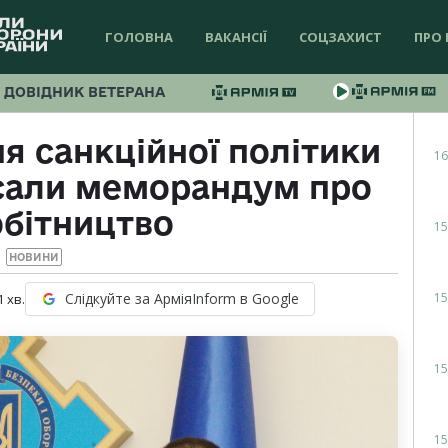
ГОЛОВНА
ВАКАНСІЇ
СОЦЗАХИСТ
ПРО 
ДОВІДНИК ВЕТЕРАНА
я санкційної політики
16
исали меморандум про
обітництво
15
НОВИНИ
15
Слідкуйте за АрміяInform в Google
1
хв.
15
15