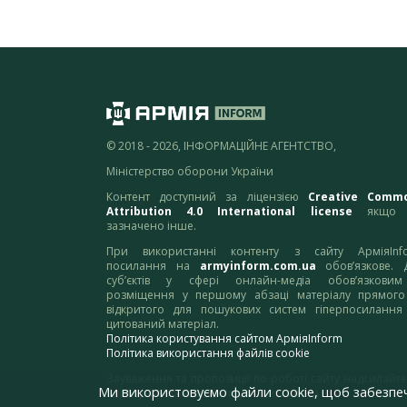
© 2018 - 2026, ІНФОРМАЦІЙНЕ АГЕНТСТВО,
Міністерство оборони України
Контент доступний за ліцензією
Creative Comm
Attribution 4.0 International license
якщо 
зазначено інше.
При використанні контенту з сайту АрміяInf
посилання на
armyinform.com.ua
обов’язкове. 
суб’єктів у сфері онлайн-медіа обов’язкови
розміщення у першому абзаці матеріалу прямого
відкритого для пошукових систем гіперпосилання
цитований матеріал.
Політика користування сайтом АрміяInform
Політика використання файлів cookie
Зауваження та пропозиції по роботі сайту надсилайте
Ми використовуємо файли cookie, щоб забезпе
адресу:
webmaster@armyinform.com.ua