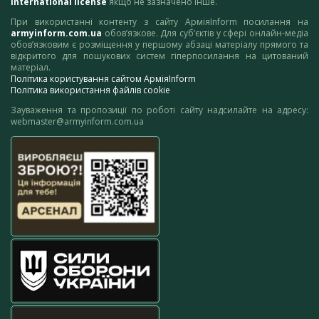
International license
якщо не зазначено інше.
При використанні контенту з сайту АрміяInform посилання на
armyinform.com.ua
обов’язкове. Для суб’єктів у сфері онлайн-медіа
обов’язковим є розміщення у першому абзаці матеріалу прямого та
відкритого для пошукових систем гіперпосилання на цитований
матеріал.
Політика користування сайтом АрміяInform
Політика використання файлів cookie
Зауваження та пропозиції по роботі сайту надсилайте на адресу:
webmaster@armyinform.com.ua