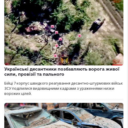
Українські десантники позбавляють ворога живої
сили, провізії та пального
Бійці 7 корпус швидкого реагування десантно-штурмових військ
ЗСУ поділилися видовищними кадрами з ураженнями низки
ворожих цілей.