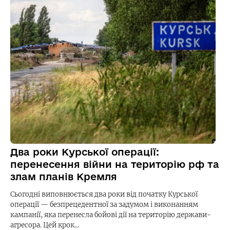
Два роки Курської операції:
перенесення війни на територію рф та
злам планів Кремля
Сьогодні виповнюється два роки від початку Курської
операції — безпрецедентної за задумом і виконанням
кампанії, яка перенесла бойові дії на територію держави-
агресора. Цей крок…