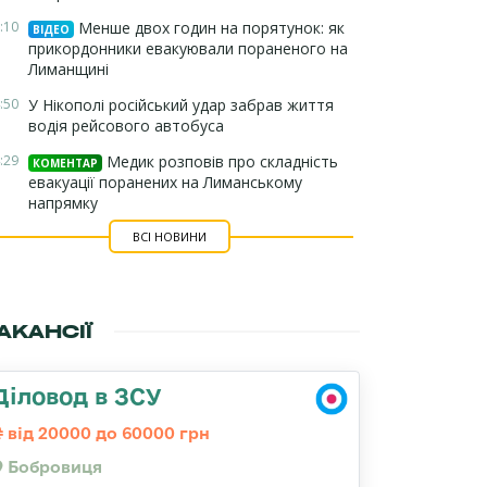
:10
Менше двох годин на порятунок: як
ВІДЕО
прикордонники евакуювали пораненого на
Лиманщині
:50
У Нікополі російський удар забрав життя
водія рейсового автобуса
:29
Медик розповів про складність
КОМЕНТАР
евакуації поранених на Лиманському
напрямку
ВСІ НОВИНИ
АКАНСІЇ
Діловод в ЗСУ
від 20000 до 60000 грн
Бобровиця