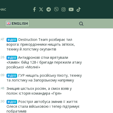
НАС
ENGLISH
:47
Destruction Team розбирає тил
ВІДЕО
ворога: прикордонники нищать зв’язок,
техніку й логістику окупантів
:26
Антидронові сітки врятували
ВІДЕО
«Хамві»: бійці 128-ї бригади пережили атаку
російської «Молнії»
:09
ГУР нищать російську піхоту, техніку
ВІДЕО
та логістику на Запорізькому напрямку
:48
Знищив шістьох росіян, а сімох взяв у
полон: історія командира «Гіря»
:30
Розстріл автобуса змінив її життя:
ВІДЕО
Олеся стала військовою і тепер підтримує
побратимів