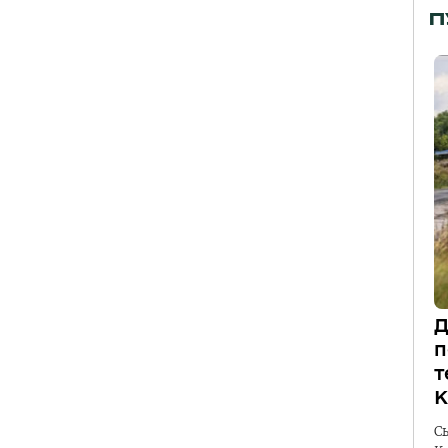
П
Д
п
т
К
С