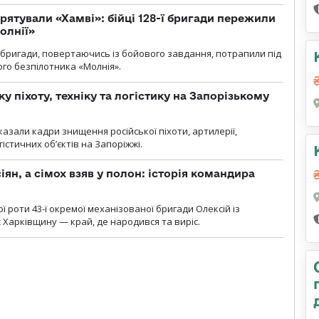
рятували «Хамві»: бійці 128-ї бригади пережили
олнії»
ї бригади, повертаючись із бойового завдання, потрапили під
ого безпілотника «Молнія».
у піхоту, техніку та логістику на Запорізькому
азали кадри знищення російської піхоти, артилерії,
гістичних об’єктів на Запоріжжі.
ян, а сімох взяв у полон: історія командира
ї роти 43-ї окремої механізованої бригади Олексій із
 Харківщину — край, де народився та виріс.