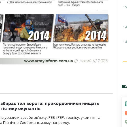
15
14
14
В
озбирає тил ворога: прикордонники нищать
огістику окупантів
 уразили засоби зв’язку, РЕБ і РЕР, техніку, укриття та
на Північно-Слобожанському напрямку.