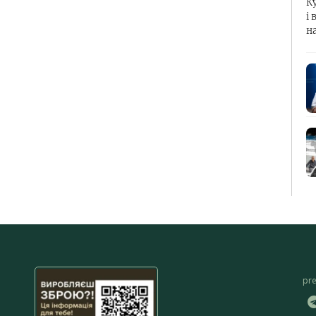
К
і 
н
pr