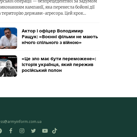
урської операції — безпрецедентної за задумом
виконанням кампанії, яка перенесла бойові дії
а територію держави-агресора. Цей крок…
Актор і офіцер Володимир
Ращук: «Воєнні фільми не мають
нічого спільного з війною»
«Це зло має бути переможене»:
історія українця, який пережив
російський полон
ess@armyinform.com.ua