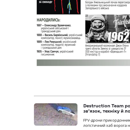
Destruction Team р
зв’язок, техніку й л
FPV-дрони прикордонників
логістичний хаб ворога 