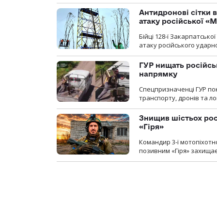
Антидронові сітки в
атаку російської «М
Бійці 128-ї Закарпатсько
атаку російського ударн
ГУР нищать російськ
напрямку
Спецпризначенці ГУР пок
транспорту, дронів та ло
Знищив шістьох росі
«Гіря»
Командир 3-ї мотопіхотно
позивним «Гіря» захищає