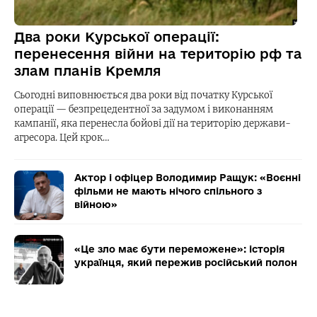
Два роки Курської операції:
перенесення війни на територію рф та
злам планів Кремля
Сьогодні виповнюється два роки від початку Курської
операції — безпрецедентної за задумом і виконанням
кампанії, яка перенесла бойові дії на територію держави-
агресора. Цей крок…
Актор і офіцер Володимир Ращук: «Воєнні
фільми не мають нічого спільного з
війною»
«Це зло має бути переможене»: історія
українця, який пережив російський полон