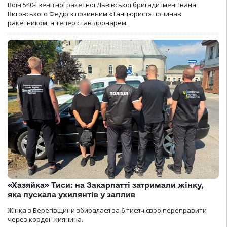
Воїн 540-ї зенітної ракетної Львівської бригади імені Івана
Виговського Федір з позивним «Танцюрист» починав
ракетником, а тепер став дронарем.
«Хазяйка» Тиси: на Закарпатті затримали жінку,
яка пускала ухилянтів у заплив
Жінка з Берегівщини збиралася за 6 тисяч євро переправити
через кордон киянина.