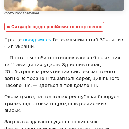
фото ілюстративне
🔥 Ситуація щодо російського вторгнення
Про це
повідомляє
Генеральний штаб Збройних
Сил України.
— Протягом доби противник завдав 9 ракетних
та 11 авіаційних ударів. Здійснив понад
20 обстрілів
і
з реактивних систем залпового
вогню. Є поранені та загиблі серед цивільного
населення, — йдеться
в
повідомленні.
Окрім цього, на полігонах республіки білорусь
триває підготовка підрозділів російських
військ.
Загроза завда
ва
ння ударів російською
федерацією залишається високою по всій