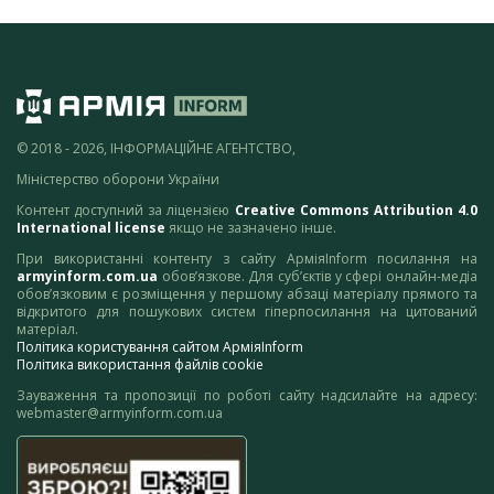
© 2018 - 2026, ІНФОРМАЦІЙНЕ АГЕНТСТВО,
Міністерство оборони України
Контент доступний за ліцензією
Creative Commons Attribution 4.0
International license
якщо не зазначено інше.
При використанні контенту з сайту АрміяInform посилання на
armyinform.com.ua
обов’язкове. Для суб’єктів у сфері онлайн-медіа
обов’язковим є розміщення у першому абзаці матеріалу прямого та
відкритого для пошукових систем гіперпосилання на цитований
матеріал.
Політика користування сайтом АрміяInform
Політика використання файлів cookie
Зауваження та пропозиції по роботі сайту надсилайте на адресу:
webmaster@armyinform.com.ua