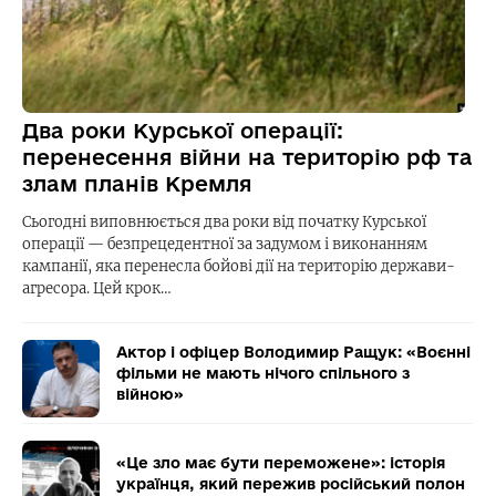
Два роки Курської операції:
перенесення війни на територію рф та
злам планів Кремля
Сьогодні виповнюється два роки від початку Курської
операції — безпрецедентної за задумом і виконанням
кампанії, яка перенесла бойові дії на територію держави-
агресора. Цей крок…
Актор і офіцер Володимир Ращук: «Воєнні
фільми не мають нічого спільного з
війною»
«Це зло має бути переможене»: історія
українця, який пережив російський полон