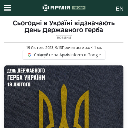
EN
Сьогодні в Україні відзначають
День Державного Герба
НОВИНИ
19 Лютого 2023, 9:13
Прочитаєте за:
< 1
хв.
Слідкуйте за АрміяInform в Google