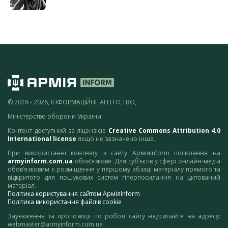
© 2018 - 2026, ІНФОРМАЦІЙНЕ АГЕНТСТВО,
Міністерство оборони України
Контент доступний за ліцензією
Creative Commons Attribution 4.0
International license
якщо не зазначено інше.
При використанні контенту з сайту АрміяInform посилання на
armyinform.com.ua
обов’язкове. Для суб’єктів у сфері онлайн-медіа
обов’язковим є розміщення у першому абзаці матеріалу прямого та
відкритого для пошукових систем гіперпосилання на цитований
матеріал.
Політика користування сайтом АрміяInform
Політика використання файлів cookie
Зауваження та пропозиції по роботі сайту надсилайте на адресу:
webmaster@armyinform.com.ua