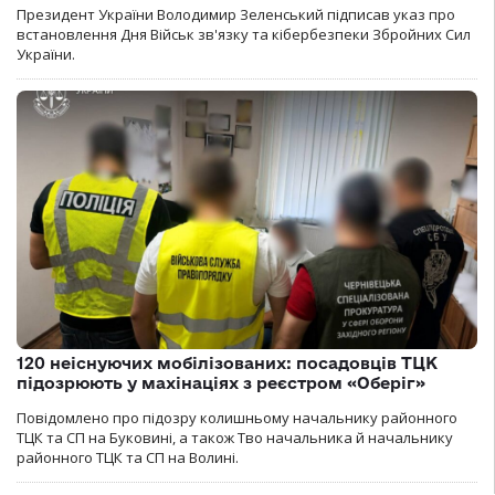
Президент України Володимир Зеленський підписав указ про
встановлення Дня Військ зв'язку та кібербезпеки Збройних Сил
України.
120 неіснуючих мобілізованих: посадовців ТЦК
підозрюють у махінаціях з реєстром «Оберіг»
Повідомлено про підозру колишньому начальнику районного
ТЦК та СП на Буковині, а також Тво начальника й начальнику
районного ТЦК та СП на Волині.