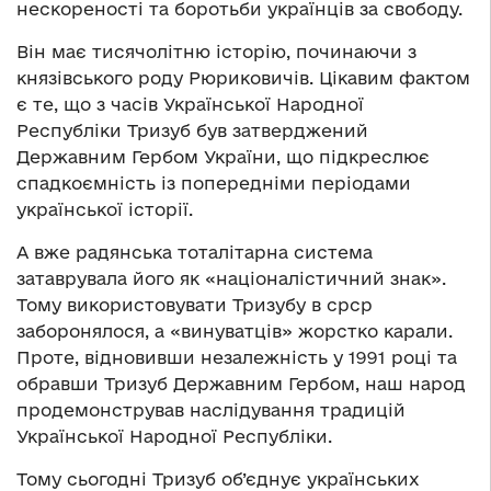
нескореності та боротьби українців за свободу.
Він має тисячолітню історію, починаючи з
князівського роду Рюриковичів. Цікавим фактом
є те, що з часів Української Народної
Республіки Тризуб був затверджений
Державним Гербом України, що підкреслює
спадкоємність із попередніми періодами
української історії.
А вже радянська тоталітарна система
затаврувала його як «націоналістичний знак».
Тому використовувати Тризубу в срср
заборонялося, а «винуватців» жорстко карали.
Проте, відновивши незалежність у 1991 році та
обравши Тризуб Державним Гербом, наш народ
продемонстрував наслідування традицій
Української Народної Республіки.
Тому сьогодні Тризуб об’єднує українських