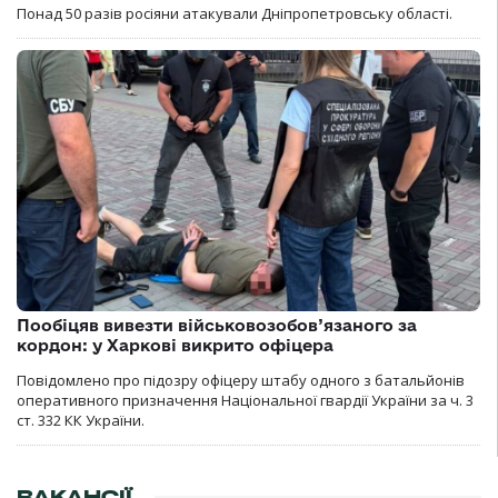
Понад 50 разів росіяни атакували Дніпропетровську області.
Пообіцяв вивезти військовозобов’язаного за
кордон: у Харкові викрито офіцера
Повідомлено про підозру офіцеру штабу одного з батальйонів
оперативного призначення Національної гвардії України за ч. 3
ст. 332 КК України.
ВАКАНСІЇ