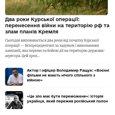
Два роки Курської операції:
перенесення війни на територію рф та
злам планів Кремля
Сьогодні виповнюється два роки від початку Курської
операції — безпрецедентної за задумом і виконанням
кампанії, яка перенесла бойові дії на територію держави-
агресора. Цей крок…
Актор і офіцер Володимир Ращук: «Воєнні
фільми не мають нічого спільного з
війною»
«Це зло має бути переможене»: історія
українця, який пережив російський полон