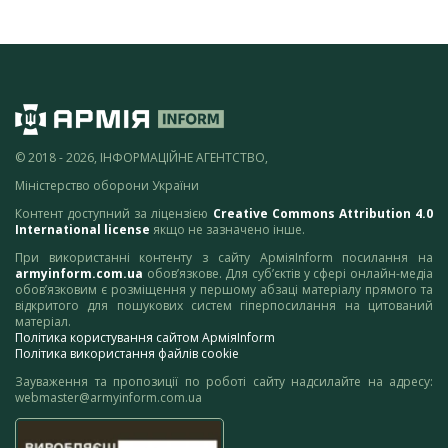
© 2018 - 2026, ІНФОРМАЦІЙНЕ АГЕНТСТВО,
Міністерство оборони України
Контент доступний за ліцензією
Creative Commons Attribution 4.0
International license
якщо не зазначено інше.
При використанні контенту з сайту АрміяInform посилання на
armyinform.com.ua
обов’язкове. Для суб’єктів у сфері онлайн-медіа
обов’язковим є розміщення у першому абзаці матеріалу прямого та
відкритого для пошукових систем гіперпосилання на цитований
матеріал.
Політика користування сайтом АрміяInform
Політика використання файлів cookie
Зауваження та пропозиції по роботі сайту надсилайте на адресу:
webmaster@armyinform.com.ua