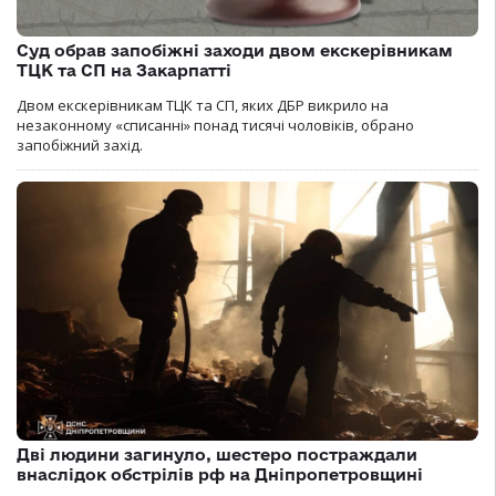
Суд обрав запобіжні заходи двом екскерівникам
ТЦК та СП на Закарпатті
Двом екскерівникам ТЦК та СП, яких ДБР викрило на
незаконному «списанні» понад тисячі чоловіків, обрано
запобіжний захід.
Дві людини загинуло, шестеро постраждали
внаслідок обстрілів рф на Дніпропетровщині