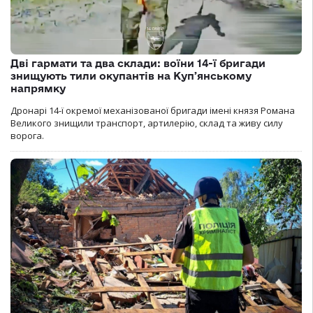
Дві гармати та два склади: воїни 14-ї бригади
знищують тили окупантів на Купʼянському
напрямку
Дронарі 14-ї окремої механізованої бригади імені князя Романа
Великого знищили транспорт, артилерію, склад та живу силу
ворога.