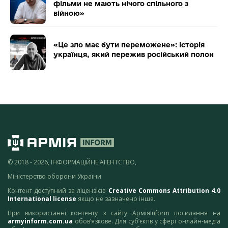
фільми не мають нічого спільного з
війною»
«Це зло має бути переможене»: історія
українця, який пережив російський полон
© 2018 - 2026, ІНФОРМАЦІЙНЕ АГЕНТСТВО,
Міністерство оборони України
Контент доступний за ліцензією
Creative Commons Attribution 4.0
International license
якщо не зазначено інше.
При використанні контенту з сайту АрміяInform посилання на
armyinform.com.ua
обов’язкове. Для суб’єктів у сфері онлайн-медіа