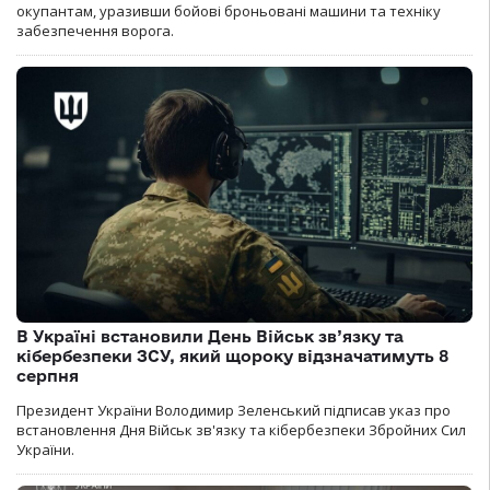
окупантам, уразивши бойові броньовані машини та техніку
забезпечення ворога.
В Україні встановили День Військ зв’язку та
кібербезпеки ЗСУ, який щороку відзначатимуть 8
серпня
Президент України Володимир Зеленський підписав указ про
встановлення Дня Військ зв'язку та кібербезпеки Збройних Сил
України.