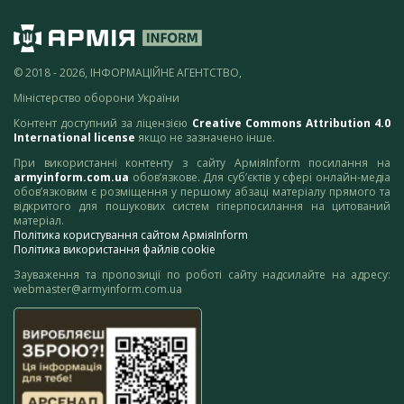
© 2018 - 2026, ІНФОРМАЦІЙНЕ АГЕНТСТВО,
Міністерство оборони України
Контент доступний за ліцензією
Creative Commons Attribution 4.0
International license
якщо не зазначено інше.
При використанні контенту з сайту АрміяInform посилання на
armyinform.com.ua
обов’язкове. Для суб’єктів у сфері онлайн-медіа
обов’язковим є розміщення у першому абзаці матеріалу прямого та
відкритого для пошукових систем гіперпосилання на цитований
матеріал.
Політика користування сайтом АрміяInform
Політика використання файлів cookie
Зауваження та пропозиції по роботі сайту надсилайте на адресу:
webmaster@armyinform.com.ua