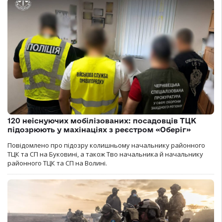
120 неіснуючих мобілізованих: посадовців ТЦК
підозрюють у махінаціях з реєстром «Оберіг»
Повідомлено про підозру колишньому начальнику районного
ТЦК та СП на Буковині, а також Тво начальника й начальнику
районного ТЦК та СП на Волині.