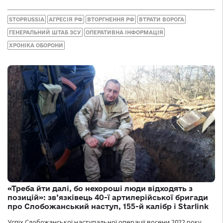
STOPRUSSIA
АГРЕСІЯ РФ
ВТОРГНЕННЯ РФ
ВТРАТИ ВОРОГА
ГЕНЕРАЛЬНИЙ ШТАБ ЗСУ
ОПЕРАТИВНА ІНФОРМАЦІЯ
ХРОНІКА ОБОРОНИ
«Треба йти далі, бо нехороші люди відходять з
позицій»: зв’язківець 40-ї артилерійської бригади
про Слобожанський наступ, 155-й калібр і Starlink
Успіх Слобожанської наступальної операції восени 2022 року