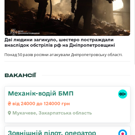
Дві людини загинуло, шестеро постраждали
внаслідок обстрілів рф на Дніпропетровщині
Понад 50 разів росіяни атакували Дніпропетровську області.
ВАКАНСІЇ
Механік-водій БМП
від 24000 до 124000 грн
Мукачеве, Закарпатська область
Зовнішній пілот, оператор