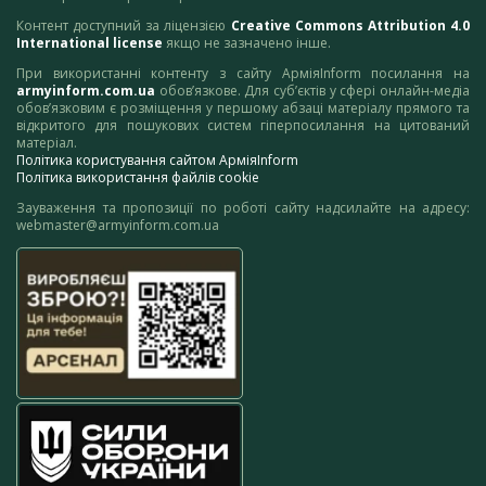
Контент доступний за ліцензією
Creative Commons Attribution 4.0
International license
якщо не зазначено інше.
При використанні контенту з сайту АрміяInform посилання на
armyinform.com.ua
обов’язкове. Для суб’єктів у сфері онлайн-медіа
обов’язковим є розміщення у першому абзаці матеріалу прямого та
відкритого для пошукових систем гіперпосилання на цитований
матеріал.
Політика користування сайтом АрміяInform
Політика використання файлів cookie
Зауваження та пропозиції по роботі сайту надсилайте на адресу:
webmaster@armyinform.com.ua