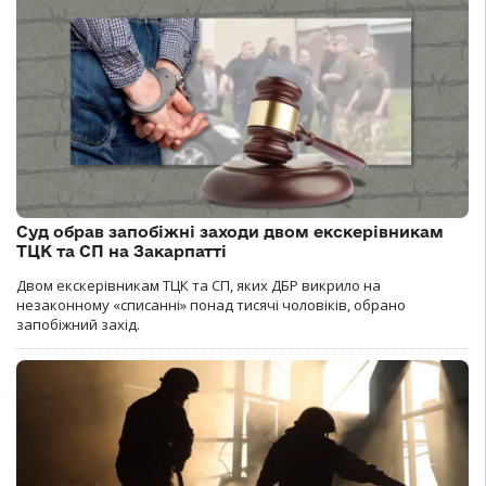
Суд обрав запобіжні заходи двом екскерівникам
ТЦК та СП на Закарпатті
Двом екскерівникам ТЦК та СП, яких ДБР викрило на
незаконному «списанні» понад тисячі чоловіків, обрано
запобіжний захід.