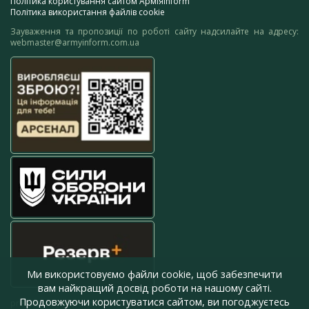
Політика користування сайтом АрміяInform
Політика використання файлів cookie
Зауваження та пропозиції по роботі сайту надсилайте на адресу:
webmaster@armyinform.com.ua
Ми використовуємо файли cookie, щоб забезпечити
вам найкращий досвід роботи на нашому сайті.
Продовжуючи користуватися сайтом, ви погоджуєтесь
press@armyinform.com.ua