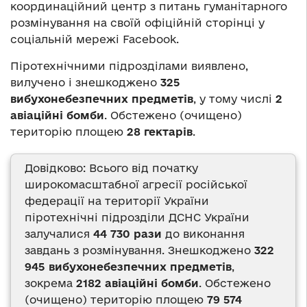
координаційний центр з питань гуманітарного
розмінування на своїй офіційній сторінці у
соціальній мережі Facebook.
Піротехнічними підрозділами виявлено,
вилучено і знешкоджено
325
вибухонебезпечних
предметів
, у тому числі
2
авіаційні бомби
. Обстежено (очищено)
територію площею
28 гектарів
.
Довідково: Всього від початку
широкомасштабної агресії російської
федерації на території України
піротехнічні підрозділи ДСНС України
залучалися
44 730 рази
до виконання
завдань з розмінування. Знешкоджено
322
945 вибухонебезпечних предметів
,
зокрема
2182 авіаційні бомби
. Обстежено
(очищено) територію площею
79 574