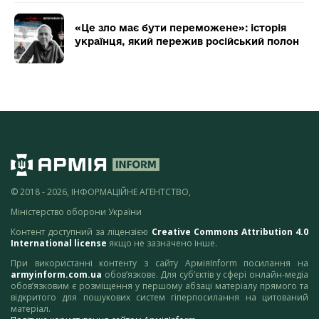
«Це зло має бути переможене»: історія
українця, який пережив російський полон
© 2018 - 2026, ІНФОРМАЦІЙНЕ АГЕНТСТВО,
Міністерство оборони України
Контент доступний за ліцензією
Creative Commons Attribution 4.0
International license
якщо не зазначено інше.
При використанні контенту з сайту АрміяInform посилання на
armyinform.com.ua
обов’язкове. Для суб’єктів у сфері онлайн-медіа
обов’язковим є розміщення у першому абзаці матеріалу прямого та
відкритого для пошукових систем гіперпосилання на цитований
матеріал.