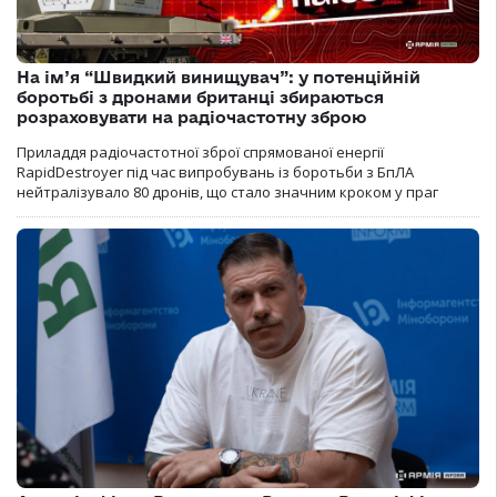
На ім’я “Швидкий винищувач”: у потенційній
боротьбі з дронами британці збираються
розраховувати на радіочастотну зброю
Приладдя радіочастотної зброї спрямованої енергії
RapidDestroyer під час випробувань із боротьби з БпЛА
нейтралізувало 80 дронів, що стало значним кроком у праг