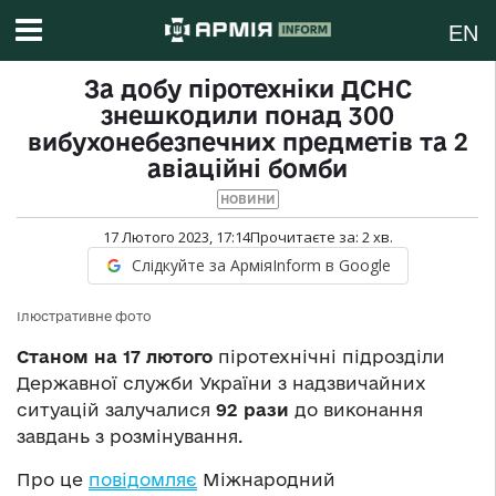
EN
За добу піротехніки ДСНС
знешкодили понад 300
вибухонебезпечних предметів та 2
авіаційні бомби
НОВИНИ
17 Лютого 2023, 17:14
Прочитаєте за:
2
хв.
Слідкуйте за АрміяInform в Google
Ілюстративне фото
Станом на 17 лютого
піротехнічні підрозділи
Державної служби України з надзвичайних
ситуацій залучалися
92 рази
до виконання
завдань з розмінування.
Про це
повідомляє
Міжнародний