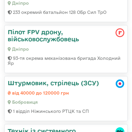
Дніпро
233 окремий батальйон 128 ОБр Сил ТрО
Пілот FPV дрону,
військовослужбовець
Дніпро
93-тя окрема механізована бригада Холодний
Яр
Штурмовик, стрілець (ЗСУ)
від 40000 до 120000 грн
Бобровиця
1 відділ Ніжинського РТЦК та СП
Технік із системного