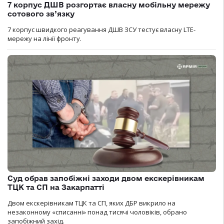
7 корпус ДШВ розгортає власну мобільну мережу
сотового зв’язку
7 корпус швидкого реагування ДШВ ЗСУ тестує власну LTE-
мережу на лінії фронту.
Суд обрав запобіжні заходи двом екскерівникам
ТЦК та СП на Закарпатті
Двом екскерівникам ТЦК та СП, яких ДБР викрило на
незаконному «списанні» понад тисячі чоловіків, обрано
запобіжний захід.