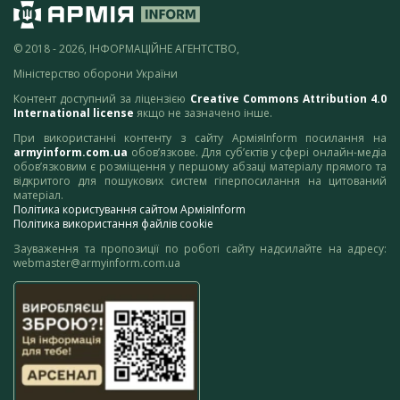
© 2018 - 2026, ІНФОРМАЦІЙНЕ АГЕНТСТВО,
Міністерство оборони України
Контент доступний за ліцензією
Creative Commons Attribution 4.0
International license
якщо не зазначено інше.
При використанні контенту з сайту АрміяInform посилання на
armyinform.com.ua
обов’язкове. Для суб’єктів у сфері онлайн-медіа
обов’язковим є розміщення у першому абзаці матеріалу прямого та
відкритого для пошукових систем гіперпосилання на цитований
матеріал.
Політика користування сайтом АрміяInform
Політика використання файлів cookie
Зауваження та пропозиції по роботі сайту надсилайте на адресу:
webmaster@armyinform.com.ua