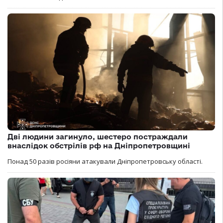
Дві людини загинуло, шестеро постраждали
внаслідок обстрілів рф на Дніпропетровщині
Понад 50 разів росіяни атакували Дніпропетровську області.