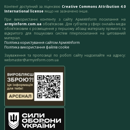
Контент доступний за ліцензією
Creative Commons Attribution 4.0
International license
якщо не зазначено інше.
При використанні контенту з сайту АрміяInform посилання на
armyinform.com.ua
обов’язкове. Для суб’єктів у сфері онлайн-медіа
обов’язковим є розміщення у першому абзаці матеріалу прямого та
відкритого для пошукових систем гіперпосилання на цитований
матеріал.
Політика користування сайтом АрміяInform
Політика використання файлів cookie
Зауваження та пропозиції по роботі сайту надсилайте на адресу:
webmaster@armyinform.com.ua