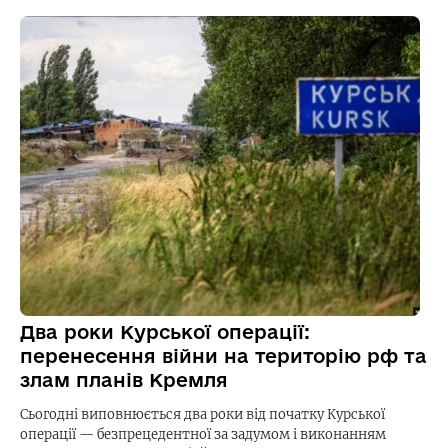
Два роки Курської операції:
перенесення війни на територію рф та
злам планів Кремля
Сьогодні виповнюється два роки від початку Курської
операції — безпрецедентної за задумом і виконанням