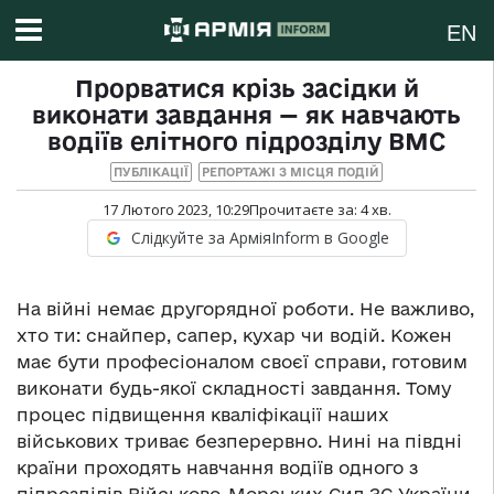
EN
Прорватися крізь засідки й
виконати завдання — як навчають
водіїв елітного підрозділу ВМС
ПУБЛІКАЦІЇ
РЕПОРТАЖІ З МІСЦЯ ПОДІЙ
17 Лютого 2023, 10:29
Прочитаєте за:
4
хв.
Слідкуйте за АрміяInform в Google
На війні немає другорядної роботи. Не важливо,
хто ти: снайпер, сапер, кухар чи водій. Кожен
має бути професіоналом своєї справи, готовим
виконати будь-якої складності завдання. Тому
процес підвищення кваліфікації наших
військових триває безперервно. Нині на півдні
країни проходять навчання водіїв одного з