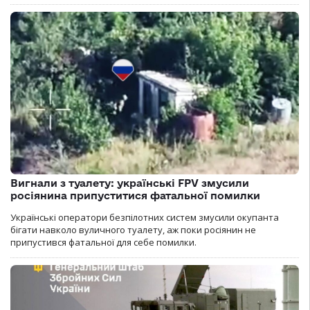
Вигнали з туалету: українські FPV змусили
росіянина припуститися фатальної помилки
Українські оператори безпілотних систем змусили окупанта
бігати навколо вуличного туалету, аж поки росіянин не
припустився фатальної для себе помилки.