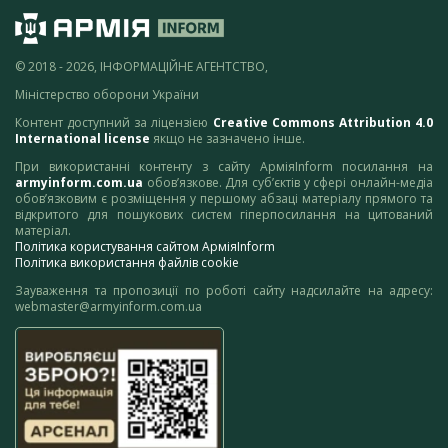
© 2018 - 2026, ІНФОРМАЦІЙНЕ АГЕНТСТВО,
Міністерство оборони України
Контент доступний за ліцензією
Creative Commons Attribution 4.0
International license
якщо не зазначено інше.
При використанні контенту з сайту АрміяInform посилання на
armyinform.com.ua
обов’язкове. Для суб’єктів у сфері онлайн-медіа
обов’язковим є розміщення у першому абзаці матеріалу прямого та
відкритого для пошукових систем гіперпосилання на цитований
матеріал.
Політика користування сайтом АрміяInform
Політика використання файлів cookie
Зауваження та пропозиції по роботі сайту надсилайте на адресу:
webmaster@armyinform.com.ua