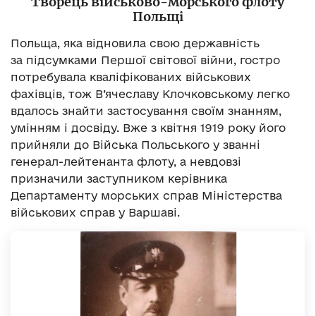
Творець військово-морського флоту
Польщі
Польща, яка відновила свою державність
за підсумками Першої світової війни, гостро
потребувала кваліфікованих військових
фахівців, тож В’ячеславу Клочковському легко
вдалось знайти застосування своїм знанням,
умінням і досвіду. Вже з квітня 1919 року його
прийняли до Війська Польського у званні
генерал-лейтенанта флоту, а невдовзі
призначили заступником керівника
Департаменту морських справ Міністерства
військових справ у Варшаві.