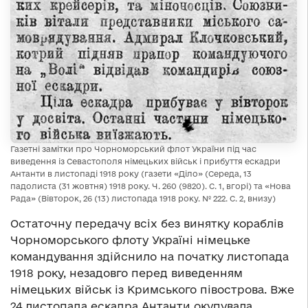
Газетні замітки про Чорноморський флот України під час
виведення із Севастополя німецьких військ і прибуття ескадри
Антанти в листопаді 1918 року (газети «Діло» (Середа, 13
падолиста (31 жовтня) 1918 року. Ч. 260 (9820). С. 1, вгорі) та «Нова
Рада» (Вівторок, 26 (13) листопада 1918 року. № 222. С. 2, внизу)
Остаточну передачу всіх без винятку кораблів
Чорноморського флоту Україні німецьке
командування здійснило на початку листопада
1918 року, незадовго перед виведенням
німецьких військ із Кримського півострова. Вже
24 листопада ескадра Антанти окупувала