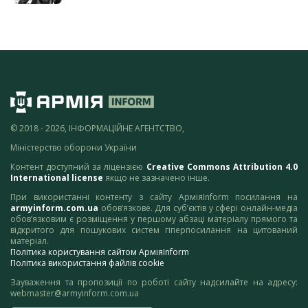
© 2018 - 2026, ІНФОРМАЦІЙНЕ АГЕНТСТВО,
Міністерство оборони України
Контент доступний за ліцензією
Creative Commons Attribution 4.0
International license
якщо не зазначено інше.
При використанні контенту з сайту АрміяInform посилання на
armyinform.com.ua
обов’язкове. Для суб’єктів у сфері онлайн-медіа
обов’язковим є розміщення у першому абзаці матеріалу прямого та
відкритого для пошукових систем гіперпосилання на цитований
матеріал.
Політика користування сайтом АрміяInform
Політика використання файлів cookie
Зауваження та пропозиції по роботі сайту надсилайте на адресу:
webmaster@armyinform.com.ua