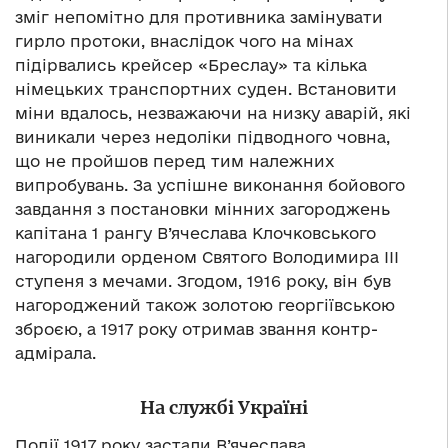
зміг непомітно для противника замінувати
гирло протоки, внаслідок чого на мінах
підірвались крейсер «Бреслау» та кілька
німецьких транспортних суден. Встановити
міни вдалось, незважаючи на низку аварій, які
виникали через недоліки підводного човна,
що не пройшов перед тим належних
випробувань. За успішне виконання бойового
завдання з постановки мінних загороджень
капітана 1 рангу В’ячеслава Клочковського
нагородили орденом Святого Володимира ІІІ
ступеня з мечами. Згодом, 1916 року, він був
нагороджений також золотою георгіївською
зброєю, а 1917 року отримав звання контр-
адмірала.
На службі Україні
Події 1917 року застали В’ячеслава