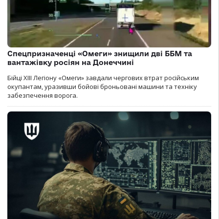
Спецпризначенці «Омеги» знищили дві ББМ та
вантажівку росіян на Донеччині
Бійці ХІІІ Легіону «Омеги» завдали чергових втрат російським
окупантам, уразивши бойові броньовані машини та техніку
забезпечення ворога.