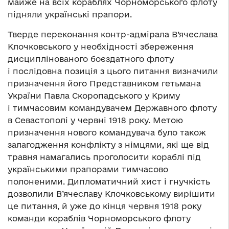
майже на всіх кораблях Чорноморського флоту
підняли українські прапори.
Тверде переконання контр-адмірала В’ячеслава
Клочковського у необхідності збереження
дисциплінованого боєздатного флоту
і послідовна позиція з цього питання визначили
призначення його Представником гетьмана
України Павла Скоропадського у Криму
і тимчасовим командувачем Державного флоту
в Севастополі у червні 1918 року. Метою
призначення нового командувача було також
залагодження конфлікту з німцями, які ще від
травня намагались проголосити кораблі під
українськими прапорами тимчасово
полоненими. Дипломатичний хист і гнучкість
дозволили В’ячеславу Клочковському вирішити
це питання, й уже до кінця червня 1918 року
команди кораблів Чорноморського флоту