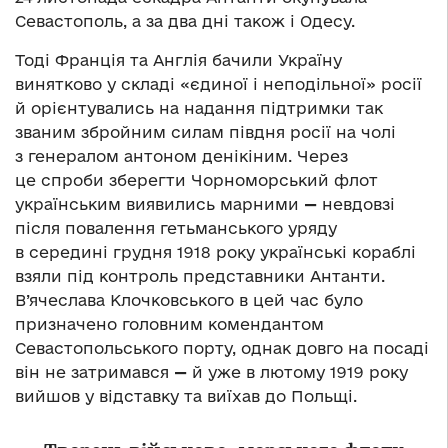
Севастополь, а за два дні також і Одесу.
Тоді Франція та Англія бачили Україну
винятково у складі «єдиної і неподільної» росії
й орієнтувались на надання підтримки так
званим збройним силам півдня росії на чолі
з генералом антоном денікіним. Через
це спроби зберегти Чорноморський флот
українським виявились марними
—
невдовзі
після повалення гетьманського уряду
в середині грудня 1918 року українські кораблі
взяли під контроль представники Антанти.
В’ячеслава Клочковського в цей час було
призначено головним комендантом
Севастопольського порту, однак довго на посаді
він не затримався
—
й уже в лютому 1919 року
вийшов у відставку та виїхав до Польщі.