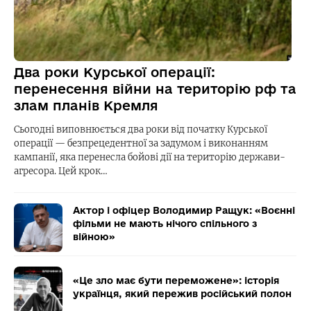
Два роки Курської операції:
перенесення війни на територію рф та
злам планів Кремля
Сьогодні виповнюється два роки від початку Курської
операції — безпрецедентної за задумом і виконанням
кампанії, яка перенесла бойові дії на територію держави-
агресора. Цей крок…
Актор і офіцер Володимир Ращук: «Воєнні
фільми не мають нічого спільного з
війною»
«Це зло має бути переможене»: історія
українця, який пережив російський полон