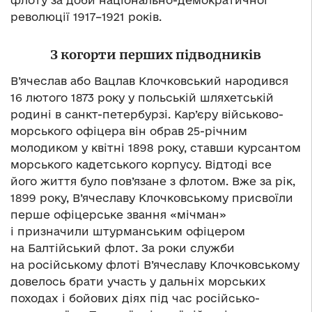
флоту за доби національно-демократичної
революції 1917–1921 років.
З когорти перших підводників
В’ячеслав або Вацлав Клочковський народився
16 лютого 1873 року у польській шляхетській
родині в санкт-петербурзі. Кар’єру військово-
морського офіцера він обрав 25-річним
молодиком у квітні 1898 року, ставши курсантом
морського кадетського корпусу. Відтоді все
його життя було пов’язане з флотом. Вже за рік,
1899 року, В’ячеславу Клочковському присвоїли
перше офіцерське звання «мічман»
і призначили штурманським офіцером
на Балтійський флот. За роки служби
на російському флоті В’ячеславу Клочковському
довелось брати участь у дальніх морських
походах і бойових діях під час російсько-