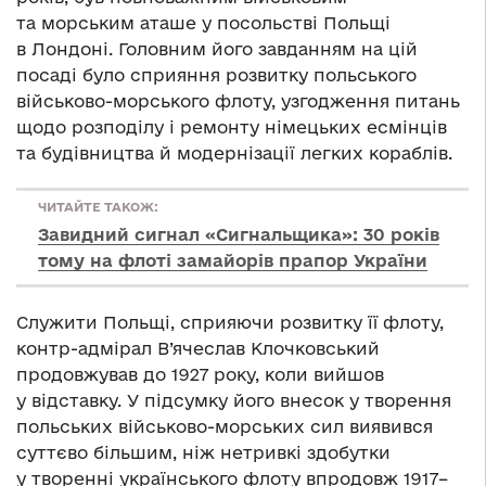
та морським аташе у посольстві Польщі
в Лондоні. Головним його завданням на цій
посаді було сприяння розвитку польського
військово-морського флоту, узгодження питань
щодо розподілу і ремонту німецьких есмінців
та будівництва й модернізації легких кораблів.
ЧИТАЙТЕ ТАКОЖ:
Завидний сигнал «Сигнальщика»: 30 років
тому на флоті замайорів прапор України
Служити Польщі, сприяючи розвитку її флоту,
контр-адмірал В’ячеслав Клочковський
продовжував до 1927 року, коли вийшов
у відставку. У підсумку його внесок у творення
польських військово-морських сил виявився
суттєво більшим, ніж нетривкі здобутки
у творенні українського флоту впродовж 1917–