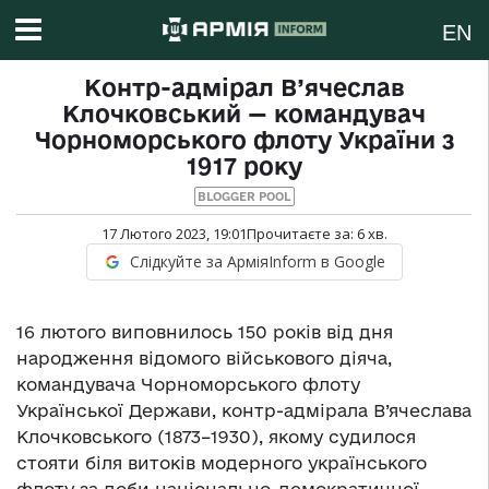
EN
Контр-адмірал В’ячеслав
Клочковський — командувач
Чорноморського флоту України з
1917 року
BLOGGER POOL
17 Лютого 2023, 19:01
Прочитаєте за:
6
хв.
Слідкуйте за АрміяInform в Google
16 лютого виповнилось 150 років від дня
народження відомого військового діяча,
командувача Чорноморського флоту
Української Держави, контр-адмірала В’ячеслава
Клочковського (1873–1930), якому судилося
стояти біля витоків модерного українського