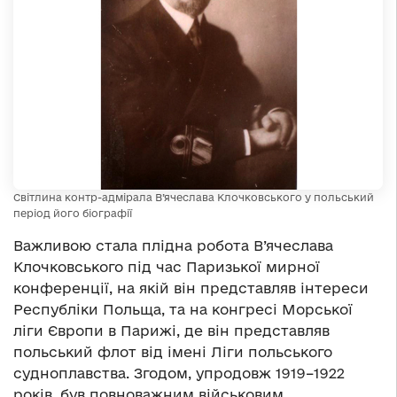
Світлина контр-адмірала В’ячеслава Клочковського у польський
період його біографії
Важливою стала плідна робота В’ячеслава
Клочковського під час Паризької мирної
конференції, на якій він представляв інтереси
Республіки Польща, та на конгресі Морської
ліги Європи в Парижі, де він представляв
польський флот від імені Ліги польського
судноплавства. Згодом, упродовж 1919–1922
років, був повноважним військовим