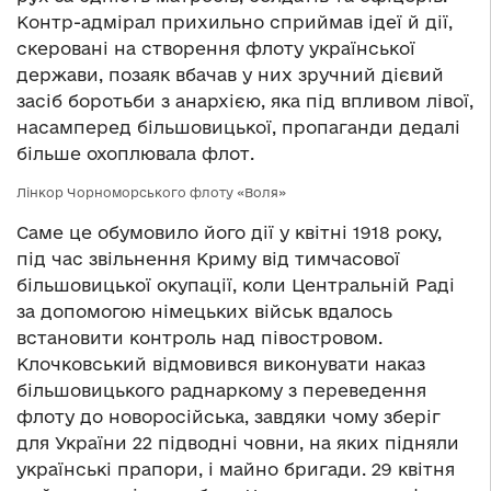
Контр-адмірал прихильно сприймав ідеї й дії,
скеровані на створення флоту української
держави, позаяк вбачав у них зручний дієвий
засіб боротьби з анархією, яка під впливом лівої,
насамперед більшовицької, пропаганди дедалі
більше охоплювала флот.
Лінкор Чорноморського флоту «Воля»
Саме це обумовило його дії у квітні 1918 року,
під час звільнення Криму від тимчасової
більшовицької окупації, коли Центральній Раді
за допомогою німецьких військ вдалось
встановити контроль над півостровом.
Клочковський відмовився виконувати наказ
більшовицького раднаркому з переведення
флоту до новоросійська, завдяки чому зберіг
для України 22 підводні човни, на яких підняли
українські прапори, і майно бригади. 29 квітня