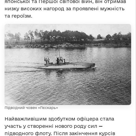
японської та Першої світової війн, він отримав
низку високих нагород за проявлені мужність
та героїзм.
Підводний човен «Пєскарь»
Найважливішим здобутком офіцера стала
участь у створенні нового роду сил
—
підводного флоту. Після закінчення курсів