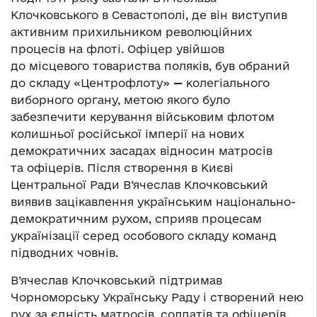
Клочковського в Севастополі, де він виступив
активним прихильником революційних
процесів на флоті. Офіцер увійшов
до місцевого товариства поляків, був обраний
до складу «Центрофлоту»
—
колегіального
виборного органу, метою якого було
забезпечити керування військовим флотом
колишньої російської імперії на нових
демократичних засадах відносин матросів
та офіцерів. Після створення в Києві
Центральної Ради В’ячеслав Клочковський
виявив зацікавлення українським національно-
демократичним рухом, сприяв процесам
українізації серед особового складу команд
підводних човнів.
В’ячеслав Клочковський підтримав
Чорноморську Українську Раду і створений нею
рух за єдність матросів, солдатів та офіцерів.