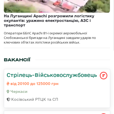
На Луганщині Apachi розгромили логістику
окупантів: уражено електростанцію, АЗС і
транспорт
Оператори ББпС Apachi 81-ї окремої аеромобільної
Слобожанської бригади на Луганщині завдали ударів по
ключових об’єктах логістики російських військ.
ВАКАНСІЇ
Стрілець-Військовослужбовець
від 20100 до 125000 грн
Черкаси
Косівський РТЦК та СП