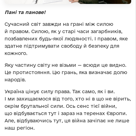
Пані та панове!
Сучасний світ завжди на грані між силою
й правом. Силою, як у старі часи загарбників,
позбавлених будь-якої людяності. І правом, яке
здатне підтримувати свободу й безпеку для
кожного.
Яку частину світу не візьми — всюди це видно.
Це протистояння. Цю грань, яка визначає долю
народів.
Україна цінує силу права. Так само, як і ви.
І ми захищаємося від того, хто ні в що не вірить,
окрім брутальної сили. Ось сенс тієї війни,
що відбувається тут і зараз на теренах Європи.
Але, відбуваючись тут, ця війна зачіпає не лише
наш регіон.