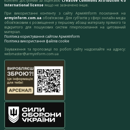
Контент доступний за ліцензією
Creative Commons Attribution 4.0
International license
якщо не зазначено інше.
При використанні контенту з сайту АрміяInform посилання на
armyinform.com.ua
обов’язкове. Для суб’єктів у сфері онлайн-медіа
обов’язковим є розміщення у першому абзаці матеріалу прямого та
відкритого для пошукових систем гіперпосилання на цитований
матеріал.
Політика користування сайтом АрміяInform
Політика використання файлів cookie
Зауваження та пропозиції по роботі сайту надсилайте на адресу:
webmaster@armyinform.com.ua