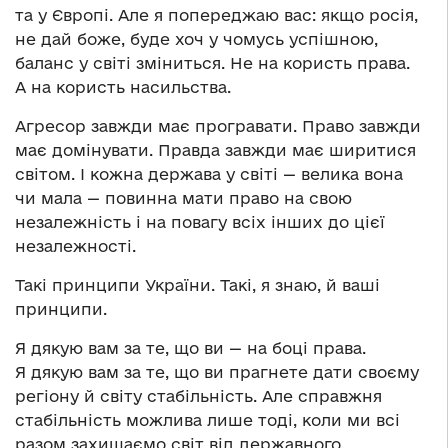
та у Європі. Але я попереджаю вас: якщо росія,
не дай боже, буде хоч у чомусь успішною,
баланс у світі зміниться. Не на користь права.
А на користь насильства.
Агресор завжди має програвати. Право завжди
має домінувати. Правда завжди має ширитися
світом. І кожна держава у світі — велика вона
чи мала — повинна мати право на свою
незалежність і на повагу всіх інших до цієї
незалежності.
Такі принципи України. Такі, я знаю, й ваші
принципи.
Я дякую вам за те, що ви — на боці права.
Я дякую вам за те, що ви прагнете дати своєму
регіону й світу стабільність. Але справжня
стабільність можлива лише тоді, коли ми всі
разом захищаємо світ від державного