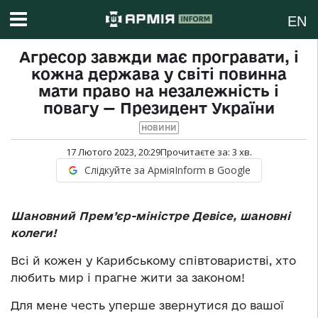
EN
Агресор завжди має програвати, і
кожна держава у світі повинна
мати право на незалежність і
повагу — Президент України
НОВИНИ
17 Лютого 2023, 20:29
Прочитаєте за:
3
хв.
Слідкуйте за АрміяInform в Google
Шановний Прем’єр-міністре Девісе,
шановні
колеги!
Всі й кожен у Карибському співтоваристві, хто
любить мир і прагне жити за законом!
Для мене честь уперше звернутися до вашої