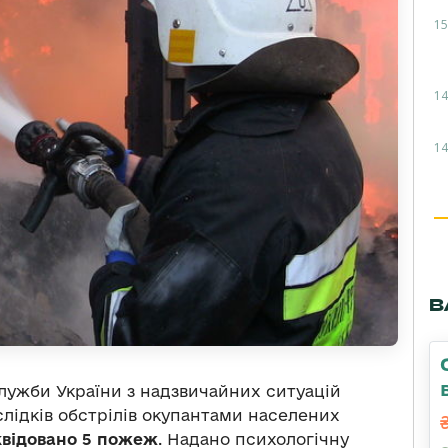
15
14
14
В
лужби України з надзвичайних ситуацій
слідків обстрілів окупантами населених
квідовано 5 пожеж
. Надано психологічну