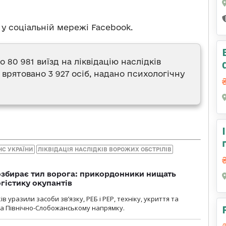
у соціальній мережі Facebook.
о 80 981 виїзд на ліквідацію наслідків
, врятовано 3 927 осіб, надано психологічну
НС УКРАЇНИ
ЛІКВІДАЦІЯ НАСЛІДКІВ ВОРОЖИХ ОБСТРІЛІВ
озбирає тил ворога: прикордонники нищать
огістику окупантів
 уразили засоби зв’язку, РЕБ і РЕР, техніку, укриття та
на Північно-Слобожанському напрямку.