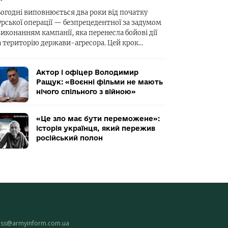
ьогодні виповнюється два роки від початку
урської операції — безпрецедентної за задумом
виконанням кампанії, яка перенесла бойові дії
а територію держави-агресора. Цей крок…
Актор і офіцер Володимир
Ращук: «Воєнні фільми не мають
нічого спільного з війною»
«Це зло має бути переможене»:
історія українця, який пережив
російський полон
ess@armyinform.com.ua