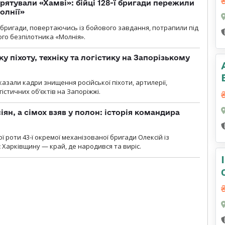
рятували «Хамві»: бійці 128-ї бригади пережили
олнії»
ї бригади, повертаючись із бойового завдання, потрапили під
ого безпілотника «Молнія».
у піхоту, техніку та логістику на Запорізькому
азали кадри знищення російської піхоти, артилерії,
гістичних об’єктів на Запоріжжі.
ян, а сімох взяв у полон: історія командира
ї роти 43-ї окремої механізованої бригади Олексій із
 Харківщину — край, де народився та виріс.