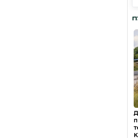
П
Д
п
т
К