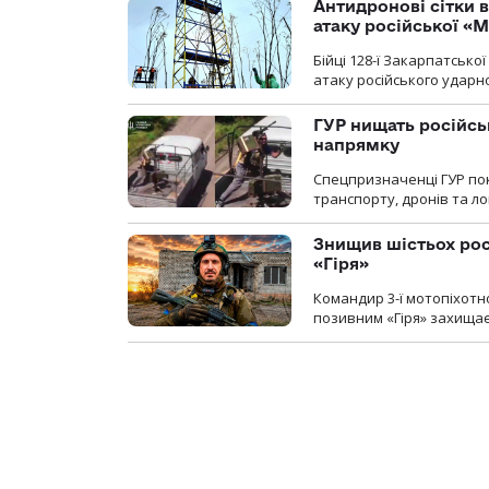
Антидронові сітки в
атаку російської «М
Бійці 128-ї Закарпатсько
атаку російського ударн
ГУР нищать російськ
напрямку
Спецпризначенці ГУР пок
транспорту, дронів та ло
Знищив шістьох росі
«Гіря»
Командир 3-ї мотопіхотно
позивним «Гіря» захищає