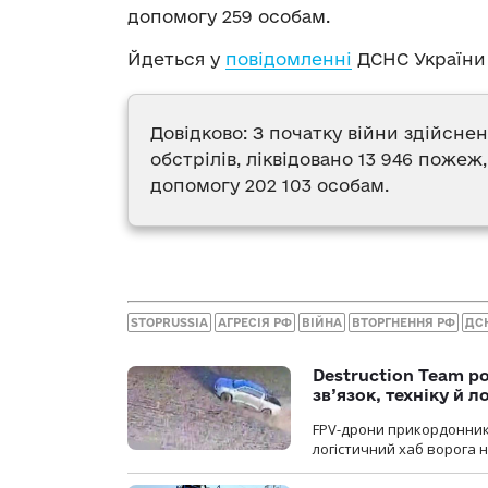
допомогу 259 особам.
Йдеться у
повідомленні
ДСНС України 
Довідково: З початку війни здійснен
обстрілів, ліквідовано 13 946 пожеж
допомогу 202 103 особам.
STOPRUSSIA
АГРЕСІЯ РФ
ВІЙНА
ВТОРГНЕННЯ РФ
ДС
Destruction Team р
зв’язок, техніку й л
FPV-дрони прикордонників
логістичний хаб ворога 