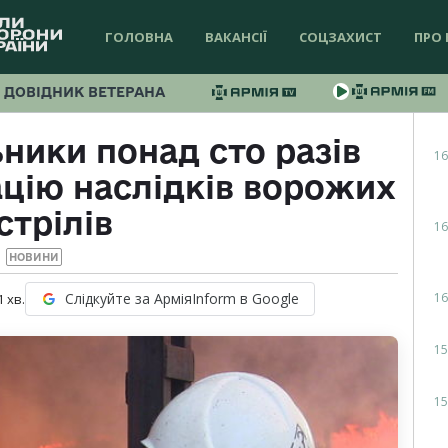
ГОЛОВНА
ВАКАНСІЇ
СОЦЗАХИСТ
ПРО 
ДОВІДНИК ВЕТЕРАНА
ники понад сто разів
16
ацію наслідків ворожих
стрілів
16
НОВИНИ
16
Слідкуйте за АрміяInform в Google
1
хв.
15
15