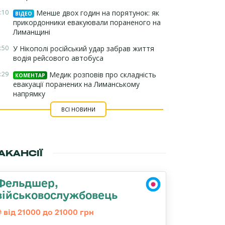
:10
Менше двох годин на порятунок: як
ВІДЕО
прикордонники евакуювали пораненого на
Лиманщині
:50
У Нікополі російський удар забрав життя
водія рейсового автобуса
:29
Медик розповів про складність
КОМЕНТАР
евакуації поранених на Лиманському
напрямку
ВСІ НОВИНИ
АКАНСІЇ
Фельдшер,
військовослужбовець
від 21000 до 21000 грн