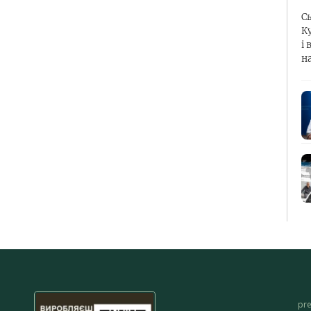
С
К
і 
н
pr