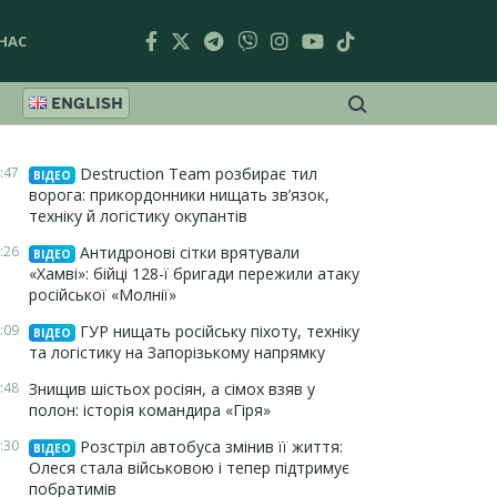
НАС
ENGLISH
:47
Destruction Team розбирає тил
ВІДЕО
ворога: прикордонники нищать зв’язок,
техніку й логістику окупантів
:26
Антидронові сітки врятували
ВІДЕО
«Хамві»: бійці 128-ї бригади пережили атаку
російської «Молнії»
:09
ГУР нищать російську піхоту, техніку
ВІДЕО
та логістику на Запорізькому напрямку
:48
Знищив шістьох росіян, а сімох взяв у
полон: історія командира «Гіря»
:30
Розстріл автобуса змінив її життя:
ВІДЕО
Олеся стала військовою і тепер підтримує
побратимів