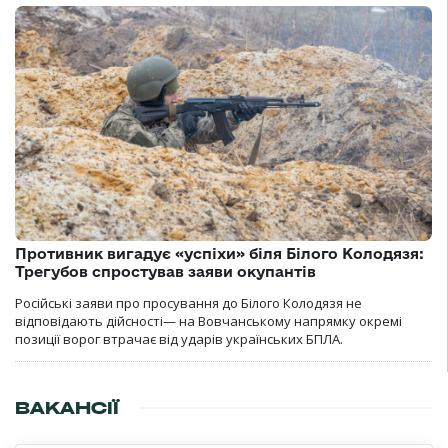
Противник вигадує «успіхи» біля Білого Колодязя:
Трегубов спростував заяви окупантів
Російські заяви про просування до Білого Колодязя не
відповідають дійсності— на Вовчанському напрямку окремі
позиції ворог втрачає від ударів українських БПЛА.
ВАКАНСІЇ