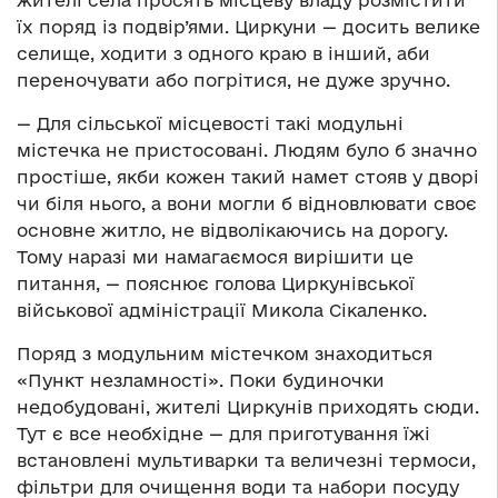
жителі села просять місцеву владу розмістити
їх поряд із подвір’ями. Циркуни — досить велике
селище, ходити з одного краю в інший, аби
переночувати або погрітися, не дуже зручно.
— Для сільської місцевості такі модульні
містечка не пристосовані. Людям було б значно
простіше, якби кожен такий намет стояв у дворі
чи біля нього, а вони могли б відновлювати своє
основне житло, не відволікаючись на дорогу.
Тому наразі ми намагаємося вирішити це
питання, — пояснює голова Циркунівської
військової адміністрації Микола Сікаленко.
Поряд з модульним містечком знаходиться
«Пункт незламності». Поки будиночки
недобудовані, жителі Циркунів приходять сюди.
Тут є все необхідне — для приготування їжі
встановлені мультиварки та величезні термоси,
фільтри для очищення води та набори посуду