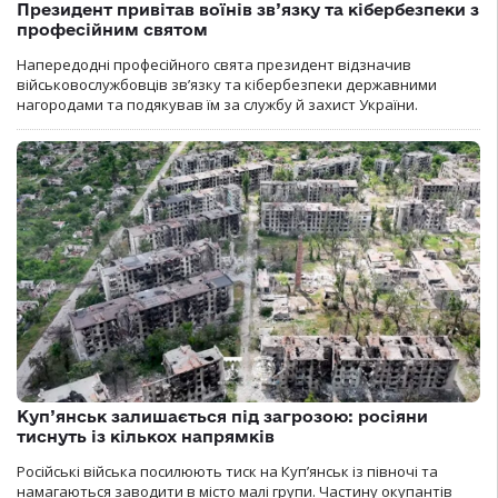
Президент привітав воїнів зв’язку та кібербезпеки з
професійним святом
Напередодні професійного свята президент відзначив
військовослужбовців зв’язку та кібербезпеки державними
нагородами та подякував їм за службу й захист України.
Куп’янськ залишається під загрозою: росіяни
тиснуть із кількох напрямків
Російські війська посилюють тиск на Куп’янськ із півночі та
намагаються заводити в місто малі групи. Частину окупантів