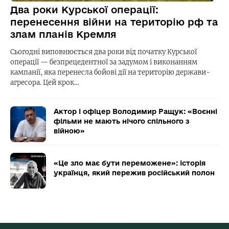
Два роки Курської операції:
перенесення війни на територію рф та
злам планів Кремля
Сьогодні виповнюється два роки від початку Курської
операції — безпрецедентної за задумом і виконанням
кампанії, яка перенесла бойові дії на територію держави-
агресора. Цей крок…
Актор і офіцер Володимир Ращук: «Воєнні
фільми не мають нічого спільного з
війною»
«Це зло має бути переможене»: історія
українця, який пережив російський полон