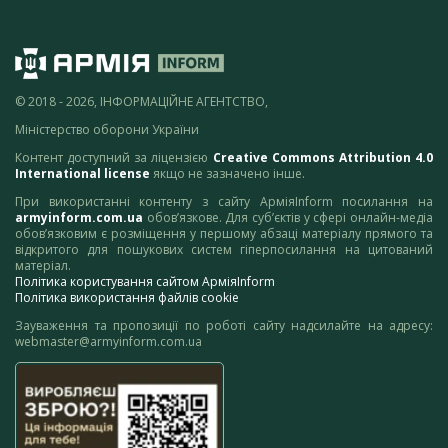
© 2018 - 2026, ІНФОРМАЦІЙНЕ АГЕНТСТВО,
Міністерство оборони України
Контент доступний за ліцензією
Creative Commons Attribution 4.0
International license
якщо не зазначено інше.
При використанні контенту з сайту АрміяInform посилання на
armyinform.com.ua
обов’язкове. Для суб’єктів у сфері онлайн-медіа
обов’язковим є розміщення у першому абзаці матеріалу прямого та
відкритого для пошукових систем гіперпосилання на цитований
матеріал.
Політика користування сайтом АрміяInform
Політика використання файлів cookie
Зауваження та пропозиції по роботі сайту надсилайте на адресу:
webmaster@armyinform.com.ua