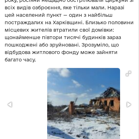
року, росіяни нещадно обстрілювали Циркуни зі
всіх видів озброєння, яке тільки мали. Наразі
цей населений пункт — один з найбільш
постраждалих на Харківщині. Близько половини
місцевих жителів втратили свої домівки:
щонайменше півтори тисячі будинків зараз
пошкоджені або зруйновані. Зрозуміло, що
відбудова житлового фонду може зайняти
багато часу.