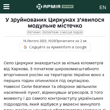
EN
У зруйнованих Циркунах з’явилося
модульне містечко
РЕГІОНИ
РЕПОРТАЖІ З МІСЦЯ ПОДІЙ
16 Лютого 2023, 10:25
Прочитаєте за:
2
хв.
Слідкуйте за АрміяInform в Google
Село Циркуни знаходиться за кілька кілометрів
від Харкова. З початком широкомасштабного
вторгнення росіян на територію України воно з
перших годин опинилося під окупацією.
Навесні Сили безпеки та оборони звільнили
населений пункт, відкинувши агресорів. З того
моменту і до самого контрнаступу українських
підрозділів, який відбувся у вересні минулого