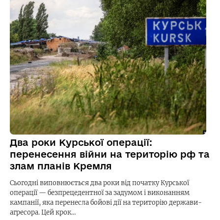
Два роки Курської операції:
перенесення війни на територію рф та
злам планів Кремля
Сьогодні виповнюється два роки від початку Курської
операції — безпрецедентної за задумом і виконанням
кампанії, яка перенесла бойові дії на територію держави-
агресора. Цей крок…