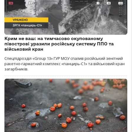
Крим не ваш: на тимчасово окупованому
півострові уразили російську систему ППО та
військовий кран
Спецпідрозділ «Group 13» ГУР МОУ спалив російський зенітний
ракетно-гарматний комплекс «панцирь-С1» та військовий кран
загарбників.