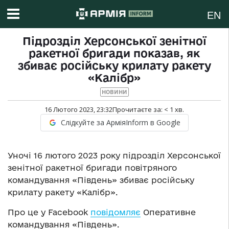
EN
Підрозділ Херсонської зенітної
ракетної бригади показав, як
збиває російську крилату ракету
«Калібр»
НОВИНИ
16 Лютого 2023, 23:32
Прочитаєте за:
< 1
хв.
Слідкуйте за АрміяInform в Google
Уночі 16 лютого 2023 року підрозділ Херсонської
зенітної ракетної бригади повітряного
командування «Південь» збиває російську
крилату ракету «Калібр».
Про це у Facebook
повідомляє
Оперативне
командування «Південь».