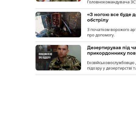
Головнокомандувача ЗС
«З ногою все буде д
обстрілу
З початком ворожого арт
про допомогу.
Дезертирував під ч
прикордоннику пов
Ексвійськовослужбовцю 
підозру у дезертирстві т