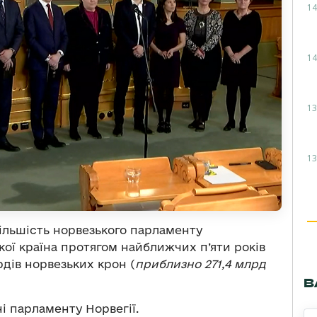
14
14
13
13
 більшість норвезького парламенту
кої країна протягом найближчих п’яти років
рдів норвезьких крон (
приблизно 271,4 млрд
В
і парламенту Норвегії.