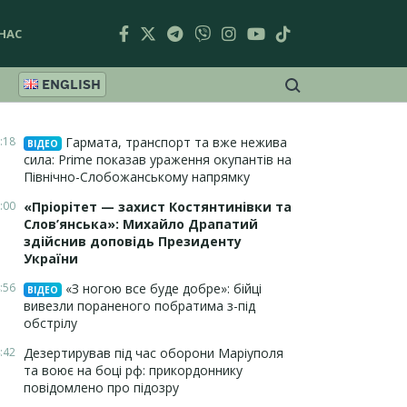
НАС
ENGLISH
:18
Гармата, транспорт та вже нежива
ВІДЕО
сила: Prime показав ураження окупантів на
Північно-Слобожанському напрямку
:00
«Пріорітет — захист Костянтинівки та
Слов’янська»: Михайло Драпатий
здійснив доповідь Президенту
України
:56
«З ногою все буде добре»: бійці
ВІДЕО
вивезли пораненого побратима з-під
обстрілу
:42
Дезертирував під час оборони Маріуполя
та воює на боці рф: прикордоннику
повідомлено про підозру