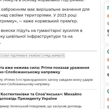
 озброєнням має вирішальне значення для
 над своїми територіями. У 2023 році
дтримку», — каже норвезький прем’єр.
 внески підуть на гуманітарні зусилля в
имку цивільної інфраструктури та на
.
Е
СВІТ ПІДТРИМУЄ УКРАЇНУ
УРЯД НОРВЕГІЇ
 та вже нежива сила: Prime показав ураження
ічно-Слобожанському напрямку
у «Prime» 5-го прикордонного загону завдали низку ударів
нічно-Слобожанському напрямку.
т Костянтинівки та Слов’янська»: Михайло
доповідь Президенту України
димир Зеленський повідомив, що заслухав доповідь