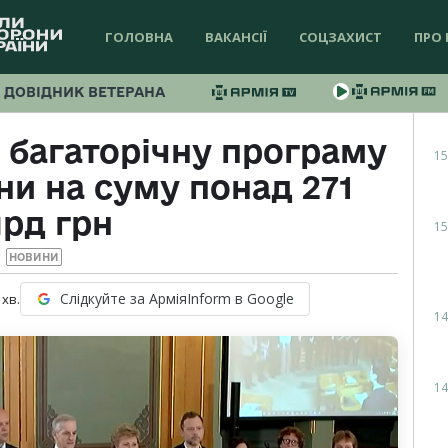
ГОЛОВНА
ВАКАНСІЇ
СОЦЗАХИСТ
ПРО 
ДОВІДНИК ВЕТЕРАНА
 багаторічну програму
15
ни на суму понад 271
рд грн
15
НОВИНИ
Слідкуйте за АрміяInform в Google
хв.
14
14