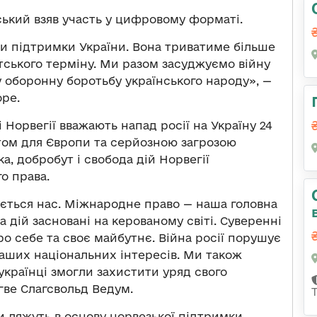
ький взяв участь у цифровому форматі.
и підтримки України. Вона триватиме більше
тського терміну. Ми разом засуджуємо війну
у оборонну боротьбу українського народу», —
оре.
Норвегії вважають напад росії на Україну 24
ом для Європи та серйозною загрозою
а, добробут і свобода дій Норвегії
о права.
ується нас. Міжнародне право — наша головна
а дій засновані на керованому світі. Суверенні
о себе та своє майбутнє. Війна росії порушує
наших національних інтересів. Ми також
українці змогли захистити уряд свого
гве Слагсвольд Ведум.
и ляжуть в основу норвезької підтримки.