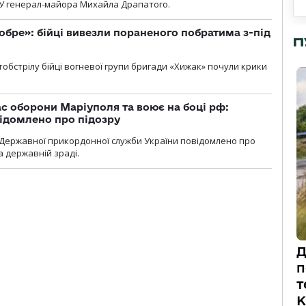
У генерал-майора Михайла Драпатого.
обре»: бійці вивезли пораненого побратима з-під
П
обстрілу бійці вогневої групи бригади «Хижак» почули крики
ас оборони Маріуполя та воює на боці рф:
ідомлено про підозру
Державної прикордонної служби України повідомлено про
а державній зраді.
Д
п
т
К