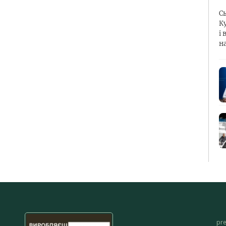
С
К
і 
н
pr