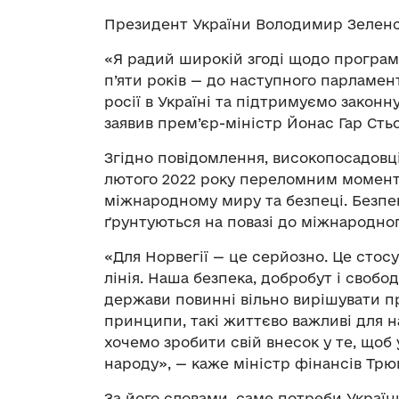
Президент України Володимир Зеленс
«Я радий широкій згоді щодо програм
п’яти років — до наступного парламен
росії в Україні та підтримуємо законн
заявив прем’єр-міністр Йонас Гар Сть
Згідно повідомлення, високопосадовці 
лютого 2022 року переломним момент
міжнародному миру та безпеці. Безпек
ґрунтуються на повазі до міжнародног
«Для Норвегії — це серйозно. Це стос
лінія. Наша безпека, добробут і свобод
держави повинні вільно вирішувати пр
принципи, такі життєво важливі для 
хочемо зробити свій внесок у те, щоб 
народу», — каже міністр фінансів Трю
За його словами, саме потреби Україн