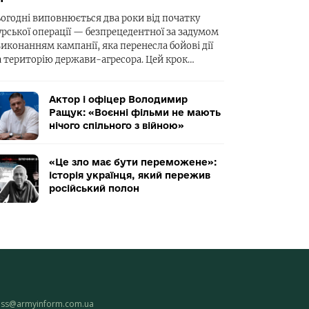
ьогодні виповнюється два роки від початку
урської операції — безпрецедентної за задумом
виконанням кампанії, яка перенесла бойові дії
а територію держави-агресора. Цей крок…
Актор і офіцер Володимир
Ращук: «Воєнні фільми не мають
нічого спільного з війною»
«Це зло має бути переможене»:
історія українця, який пережив
російський полон
ess@armyinform.com.ua