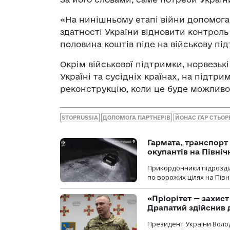
«На нинішньому етапі війни допомога
здатності України відновити контроль
половина коштів піде на військову пі
Окрім військової підтримки, норвезькі
Україні та сусідніх країнах, на підтр
реконструкцію, коли це буде можливо
STOPRUSSIA
ДОПОМОГА ПАРТНЕРІВ
ЙОНАС ГАР СТЬОР
Гармата, транспорт
окупантів на Півн
Прикордонники підрозділ
по ворожих цілях на Пів
«Пріорітет — захис
Драпатий здійснив 
Президент України Воло