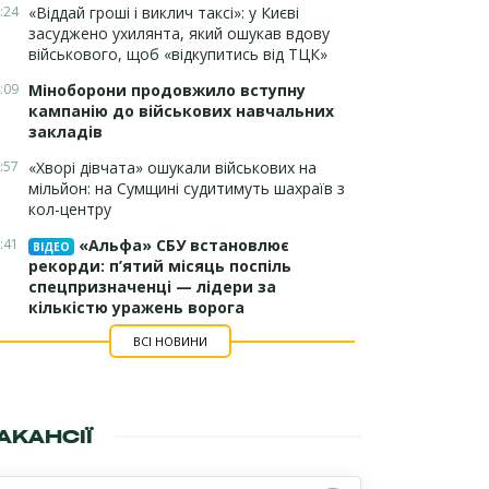
:24
«Віддай гроші і виклич таксі»: у Києві
засуджено ухилянта, який ошукав вдову
військового, щоб «відкупитись від ТЦК»
:09
Міноборони продовжило вступну
кампанію до військових навчальних
закладів
:57
«Хворі дівчата» ошукали військових на
мільйон: на Сумщині судитимуть шахраїв з
кол-центру
:41
«Альфа» СБУ встановлює
ВІДЕО
рекорди: п’ятий місяць поспіль
спецпризначенці — лідери за
кількістю уражень ворога
ВСІ НОВИНИ
АКАНСІЇ