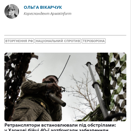
ОЛЬГА ВІКАРЧУК
Кореспондент АрміяInform
ВТОРГНЕННЯ РФ
НАЦІОНАЛЬНИЙ СПРОТИВ
ТЕРОБОРОНА
Ретранслятори встановлювали під обстрілами:
у Харкові бійці 40-ї артбригади забезпечили