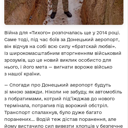
Війна для «Тихого» розпочалась ще у 2014 році.
Саме тоді, під час боїв за Донецький аеропорт,
він відчув на собі всю силу «братскай любві».
Із широкомасштабним вторгненням військовий
зрозумів, що це новий виклик особисто для
нього, і його мета — вигнати вороже військо
з нашої країни.
— Спогади про Донецький аеропорт будуть
зі мною завжди. Ніколи не забуду, як автомобіль
з побратимами, котрий під’їжджав до нового
термінала, потрапив під ворожий обстріл.
Транспорт спалахнув, було дуже багато
поранених… Водій теж дістав поранення, але
йому вистачило сил вивезти хлопців у безпечне