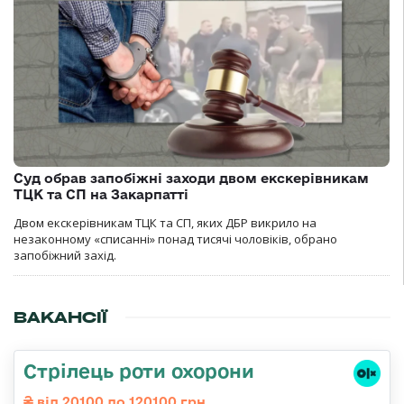
Суд обрав запобіжні заходи двом екскерівникам
ТЦК та СП на Закарпатті
Двом екскерівникам ТЦК та СП, яких ДБР викрило на
незаконному «списанні» понад тисячі чоловіків, обрано
запобіжний захід.
ВАКАНСІЇ
Стрілець роти охорони
від 20100 до 120100 грн