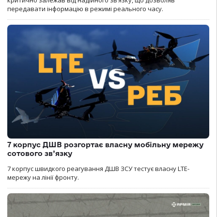
критично залежав від надійного зв’язку, що дозволяв
передавати інформацію в режимі реального часу.
7 корпус ДШВ розгортає власну мобільну мережу
сотового зв’язку
7 корпус швидкого реагування ДШВ ЗСУ тестує власну LTE-
мережу на лінії фронту.