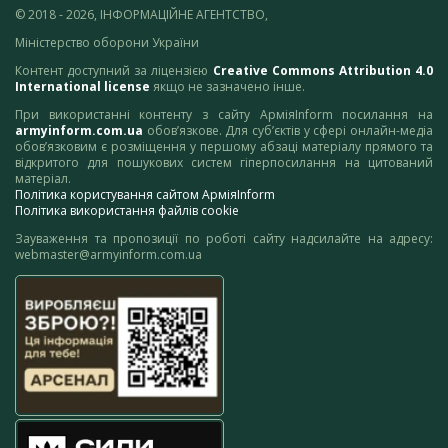
© 2018 - 2026, ІНФОРМАЦІЙНЕ АГЕНТСТВО,
Міністерство оборони України
Контент доступний за ліцензією
Creative Commons Attribution 4.0
International license
якщо не зазначено інше.
При використанні контенту з сайту АрміяInform посилання на
armyinform.com.ua
обов’язкове. Для суб’єктів у сфері онлайн-медіа
обов’язковим є розміщення у першому абзаці матеріалу прямого та
відкритого для пошукових систем гіперпосилання на цитований
матеріал.
Політика користування сайтом АрміяInform
Політика використання файлів cookie
Зауваження та пропозиції по роботі сайту надсилайте на адресу:
webmaster@armyinform.com.ua