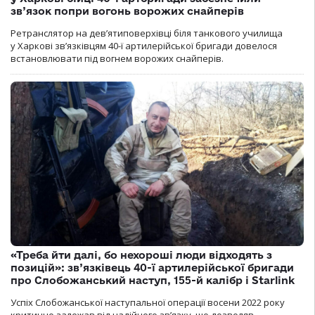
зв’язок попри вогонь ворожих снайперів
Ретранслятор на дев’ятиповерхівці біля танкового училища
у Харкові зв’язківцям 40-ї артилерійської бригади довелося
встановлювати під вогнем ворожих снайперів.
«Треба йти далі, бо нехороші люди відходять з
позицій»: зв’язківець 40-ї артилерійської бригади
про Слобожанський наступ, 155-й калібр і Starlink
Успіх Слобожанської наступальної операції восени 2022 року