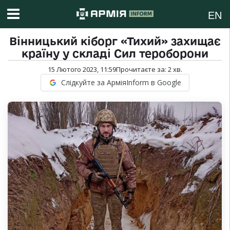
EN
Вінницький кіборг «Тихий» захищає
країну у складі Сил тероборони
15 Лютого 2023, 11:59
Прочитаєте за:
2
хв.
Слідкуйте за АрміяInform в Google