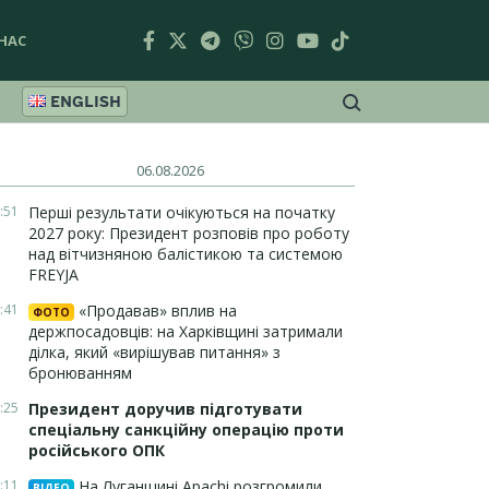
НАС
ENGLISH
06.08.2026
:51
Перші результати очікуються на початку
2027 року: Президент розповів про роботу
над вітчизняною балістикою та системою
FREYJA
:41
«Продавав» вплив на
ФОТО
держпосадовців: на Харківщині затримали
ділка, який «вирішував питання» з
бронюванням
:25
Президент доручив підготувати
спеціальну санкційну операцію проти
російського ОПК
:11
На Луганщині Apachi розгромили
ВІДЕО