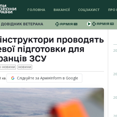
ГОЛОВНА
ВАКАНСІЇ
СОЦЗАХИСТ
ПРО 
ДОВІДНИК ВЕТЕРАНА
 інструктори проводять
евої підготовки для
20
ранців ЗСУ
І НОВИНИ
НОВИНИ
20
Слідкуйте за АрміяInform в Google
1
хв.
20
20