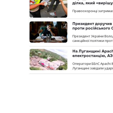
ділка, який «виріш
Правоохоронці затримал
Президент доручив 
проти російського
Президент України Воло
санкційної політики проти
На Луганщині Apach
електростанцію, АЗ
Оператори ББпС Apachi 8
Луганщині завдали ударів