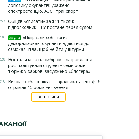
логістику окупантів: уражено
електростанцію, АЗС і транспорт
:53
Обіцяв «списати» за $11 тисяч:
підполковник НГУ постане перед судом
:36
«Підірвали собі ноги» —
АУДІО
деморалізовані окупанти вдаються до
самокаліцтва, щоб не йти у штурми
:28
Ностальгія за пломбіром і виправдання
росії коштували студенту семи років
тюрми: у Харкові засуджено «блогера»
:10
Викрито «батюшку» — зрадника: агент фсб
отримав 15 років ув’язнення
ВСІ НОВИНИ
АКАНСІЇ