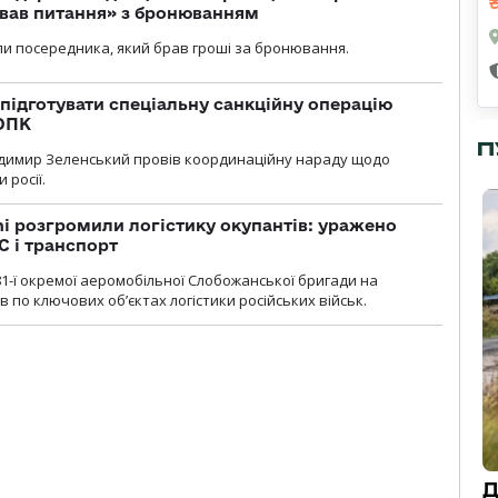
ував питання» з бронюванням
и посередника, який брав гроші за бронювання.
підготувати спеціальну санкційну операцію
 ОПК
П
димир Зеленський провів координаційну нараду щодо
 росії.
i розгромили логістику окупантів: уражено
С і транспорт
1-ї окремої аеромобільної Слобожанської бригади на
 по ключових об’єктах логістики російських військ.
Д