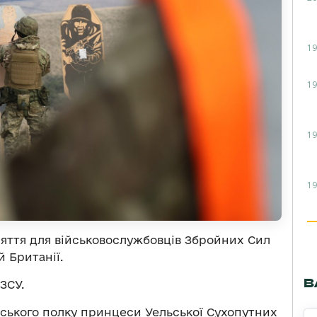
19
19
19
19
няття для військовослужбовців Збройних Сил
й Британії.
В
ЗСУ.
вського полку принцеси Уельської Сухопутних