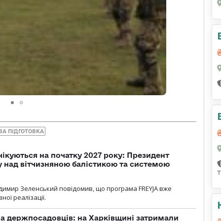
ВА ПІДГОТОВКА
чікуються на початку 2027 року: Президент
у над вітчизняною балістикою та системою
димир Зеленський повідомив, що програма FREYJA вже
ної реалізації.
а держпосадовців: на Харківщині затримали