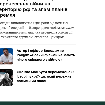
еренесення війни на
ериторію рф та злам планів
ремля
ьогодні виповнюється два роки від початку
урської операції — безпрецедентної за задумом
виконанням кампанії, яка перенесла бойові дії
а територію держави-агресора. Цей крок…
Актор і офіцер Володимир
Ращук: «Воєнні фільми не мають
нічого спільного з війною»
«Це зло має бути переможене»:
історія українця, який пережив
російський полон