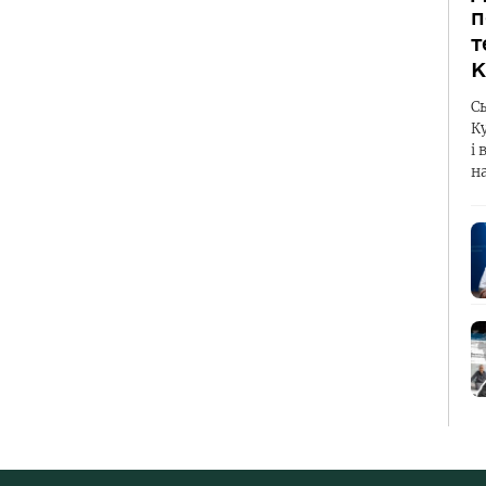
п
т
К
С
К
і 
н