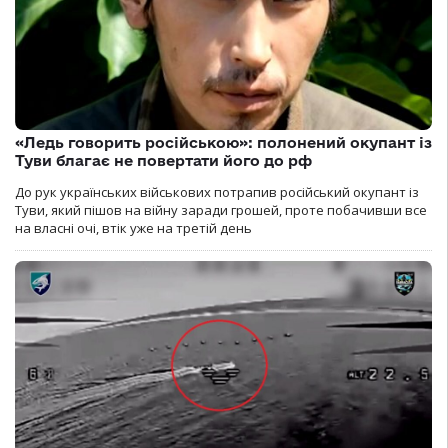
«Ледь говорить російською»: полонений окупант із
Туви благає не повертати його до рф
До рук українських військових потрапив російський окупант із
Туви, який пішов на війну заради грошей, проте побачивши все
на власні очі, втік уже на третій день