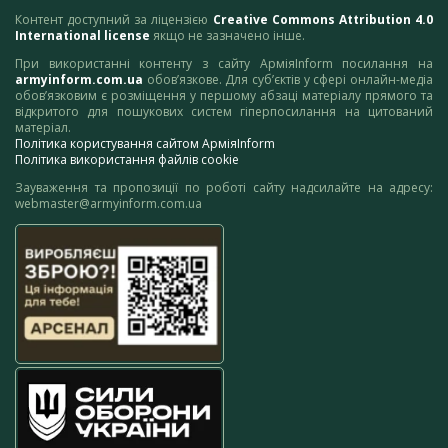
Контент доступний за ліцензією
Creative Commons Attribution 4.0
International license
якщо не зазначено інше.
При використанні контенту з сайту АрміяInform посилання на
armyinform.com.ua
обов’язкове. Для суб’єктів у сфері онлайн-медіа
обов’язковим є розміщення у першому абзаці матеріалу прямого та
відкритого для пошукових систем гіперпосилання на цитований
матеріал.
Політика користування сайтом АрміяInform
Політика використання файлів cookie
Зауваження та пропозиції по роботі сайту надсилайте на адресу:
webmaster@armyinform.com.ua