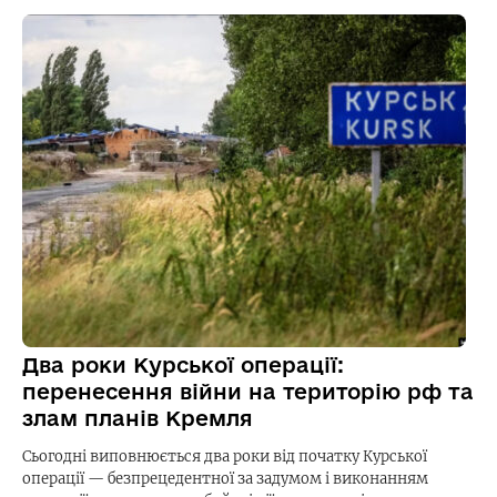
Два роки Курської операції:
перенесення війни на територію рф та
злам планів Кремля
Сьогодні виповнюється два роки від початку Курської
операції — безпрецедентної за задумом і виконанням