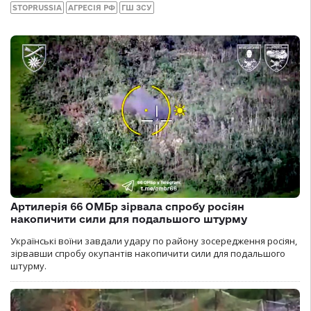
STOPRUSSIA
АГРЕСІЯ РФ
ГШ ЗСУ
Артилерія 66 ОМБр зірвала спробу росіян
накопичити сили для подальшого штурму
Українські воїни завдали удару по району зосередження росіян,
зірвавши спробу окупантів накопичити сили для подальшого
штурму.