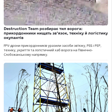
Destruction Team розбирає тил ворога:
прикордонники нищать зв’язок, техніку й логістику
окупантів
FPV-дрони прикордонників уразили засоби зв’язку, РЕБ і РЕР,
техніку, укриття та логістичний хаб ворога на Північно-
Слобожанському напрямку.