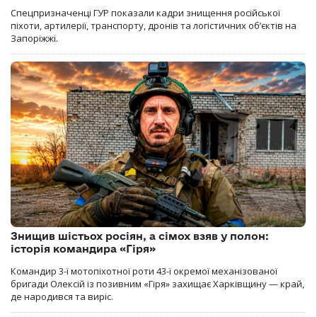
Спецпризначенці ГУР показали кадри знищення російської
піхоти, артилерії, транспорту, дронів та логістичних об’єктів на
Запоріжжі.
Знищив шістьох росіян, а сімох взяв у полон:
історія командира «Гіря»
Командир 3-ї мотопіхотної роти 43-ї окремої механізованої
бригади Олексій із позивним «Гіря» захищає Харківщину — край,
де народився та виріс.