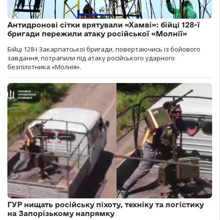
Антидронові сітки врятували «Хамві»: бійці 128-ї
бригади пережили атаку російської «Молнії»
Бійці 128-ї Закарпатської бригади, повертаючись із бойового
завдання, потрапили під атаку російського ударного
безпілотника «Молнія».
ГУР нищать російську піхоту, техніку та логістику
на Запорізькому напрямку