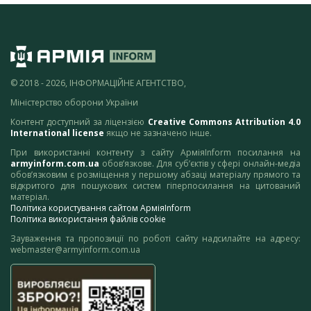
© 2018 - 2026, ІНФОРМАЦІЙНЕ АГЕНТСТВО,
Міністерство оборони України
Контент доступний за ліцензією
Creative Commons Attribution 4.0
International license
якщо не зазначено інше.
При використанні контенту з сайту АрміяInform посилання на
armyinform.com.ua
обов’язкове. Для суб’єктів у сфері онлайн-медіа
обов’язковим є розміщення у першому абзаці матеріалу прямого та
відкритого для пошукових систем гіперпосилання на цитований
матеріал.
Політика користування сайтом АрміяInform
Політика використання файлів cookie
Зауваження та пропозиції по роботі сайту надсилайте на адресу:
webmaster@armyinform.com.ua