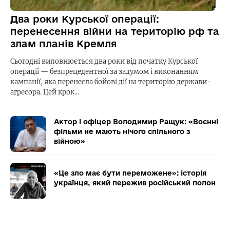
Два роки Курської операції:
перенесення війни на територію рф та
злам планів Кремля
Сьогодні виповнюється два роки від початку Курської
операції — безпрецедентної за задумом і виконанням
кампанії, яка перенесла бойові дії на територію держави-
агресора. Цей крок…
Актор і офіцер Володимир Ращук: «Воєнні
фільми не мають нічого спільного з
війною»
«Це зло має бути переможене»: історія
українця, який пережив російський полон