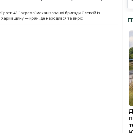
ї роти 43-ї окремої механізованої бригади Олексій із
 Харківщину — край, де народився та виріс.
П
Д
п
т
К