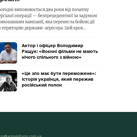
ьогодні виповнюється два роки від початку
урської операції — безпрецедентної за задумом
виконанням кампанії, яка перенесла бойові дії
а територію держави-агресора. Цей крок…
Актор і офіцер Володимир
Ращук: «Воєнні фільми не мають
нічого спільного з війною»
«Це зло має бути переможене»:
історія українця, який пережив
російський полон
ess@armyinform.com.ua