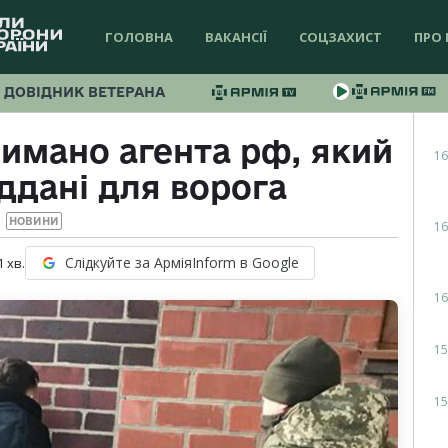
ГОЛОВНА
ВАКАНСІЇ
СОЦЗАХИСТ
ПРО 
ДОВІДНИК ВЕТЕРАНА
римано агента рф, який
16
ддані для ворога
НОВИНИ
16
Слідкуйте за АрміяInform в Google
1
хв.
16
15
15