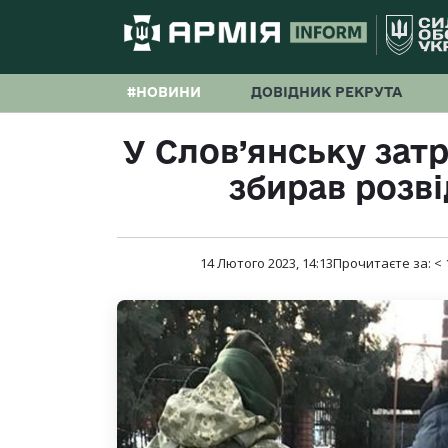
#НОВИНИ
ДОВІДНИК РЕКРУТА
У Слов’янську зат
збирав розві
14 Лютого 2023, 14:13
Прочитаєте за:
< 