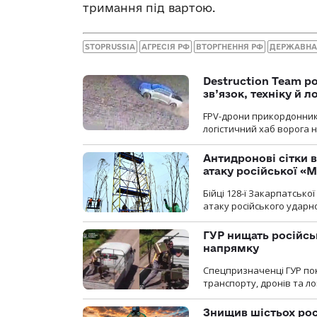
тримання під вартою.
STOPRUSSIA
АГРЕСІЯ РФ
ВТОРГНЕННЯ РФ
ДЕРЖАВНА
Destruction Team р
зв’язок, техніку й л
FPV-дрони прикордонників
логістичний хаб ворога 
Антидронові сітки в
атаку російської «М
Бійці 128-ї Закарпатсько
атаку російського ударн
ГУР нищать російськ
напрямку
Спецпризначенці ГУР пок
транспорту, дронів та ло
Знищив шістьох росі