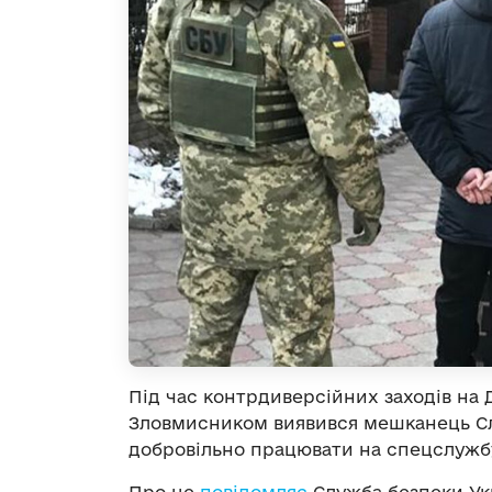
Під час контрдиверсійних заходів на
Зловмисником виявився мешканець Сло
добровільно працювати на спецслужбу
Про це
повідомляє
Служба безпеки Ук