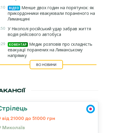
:10
Менше двох годин на порятунок: як
ВІДЕО
прикордонники евакуювали пораненого на
Лиманщині
:50
У Нікополі російський удар забрав життя
водія рейсового автобуса
:29
Медик розповів про складність
КОМЕНТАР
евакуації поранених на Лиманському
напрямку
ВСІ НОВИНИ
АКАНСІЇ
Стрілець
від 21000 до 51000 грн
Миколаїв