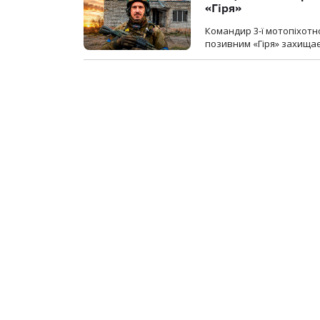
«Гіря»
Командир 3-ї мотопіхотно
позивним «Гіря» захищає