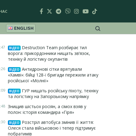
НАС
ENGLISH
:47
Destruction Team розбирає тил
ВІДЕО
ворога: прикордонники нищать зв’язок,
техніку й логістику окупантів
:26
Антидронові сітки врятували
ВІДЕО
«Хамві»: бійці 128-ї бригади пережили атаку
російської «Молнії»
:09
ГУР нищать російську піхоту, техніку
ВІДЕО
та логістику на Запорізькому напрямку
:48
Знищив шістьох росіян, а сімох взяв у
полон: історія командира «Гіря»
:30
Розстріл автобуса змінив її життя:
ВІДЕО
Олеся стала військовою і тепер підтримує
побратимів