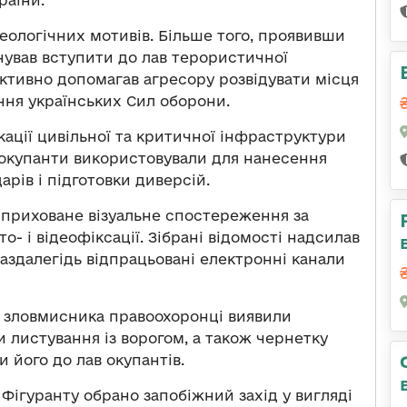
деологічних мотивів. Більше того, проявивши
нував вступити до лав терористичної
 активно допомагав агресору розвідувати місця
ня українських Сил оборони.
кації цивільної та критичної інфраструктури
 окупанти використовували для нанесення
рів і підготовки диверсій.
 приховане візуальне спостереження за
о- і відеофіксації. Зібрані відомості надсилав
здалегідь відпрацьовані електронні канали
 зловмисника правоохоронці виявили
 листування із ворогом, а також чернетку
и його до лав окупантів.
 Фігуранту обрано запобіжний захід у вигляді