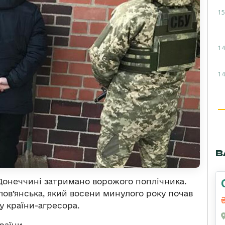
15
14
14
В
 Донеччині затримано ворожого поплічника.
в’янська, який восени минулого року почав
 країни-агресора.
раїни.