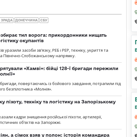
 ЗРАДА
ДОНЕЧЧИНА
СБУ
озбирає тил ворога: прикордонники нищать
огістику окупантів
 уразили засоби зв’язку, РЕБ і РЕР, техніку, укриття та
на Північно-Слобожанському напрямку.
рятували «Хамві»: бійці 128-ї бригади пережили
олнії»
ї бригади, повертаючись із бойового завдання, потрапили під
ого безпілотника «Молнія».
у піхоту, техніку та логістику на Запорізькому
азали кадри знищення російської піхоти, артилерії,
гістичних об’єктів на Запоріжжі.
ян, а сімох взяв у полон: історія командира