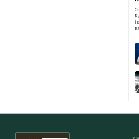
С
К
і 
н
pr