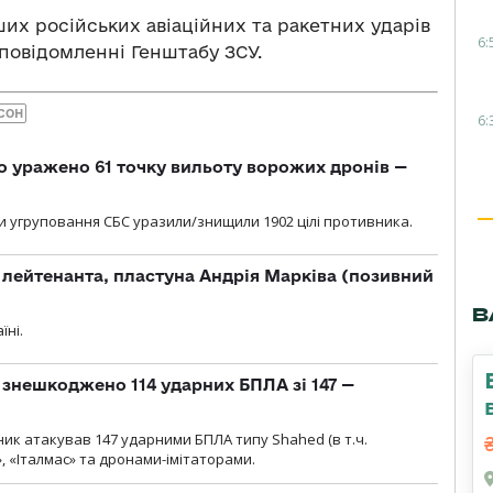
их російських авіаційних та ракетних ударів
6:
у повідомленні Генштабу ЗСУ.
СОН
6:
о уражено 61 точку вильоту ворожих дронів —
и угруповання СБС уразили/знищили 1902 цілі противника.
лейтенанта, пластуна Андрія Марківа (позивний
В
їні.
и знешкоджено 114 ударних БПЛА зі 147 —
ник атакував 147 ударними БПЛА типу Shahed (в т.ч.
, «Італмас» та дронами-імітаторами.