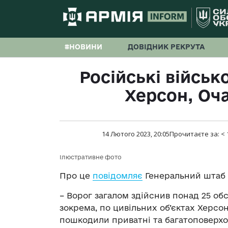
#НОВИНИ
ДОВІДНИК РЕКРУТА
Російські військ
Херсон, Оча
14 Лютого 2023, 20:05
Прочитаєте за:
< 
Ілюстративне фото
Про це
повідомляє
Генеральний штаб 
– Ворог загалом здійснив понад 25 об
зокрема, по цивільних об’єктах Херсо
пошкодили приватні та багатоповерхов