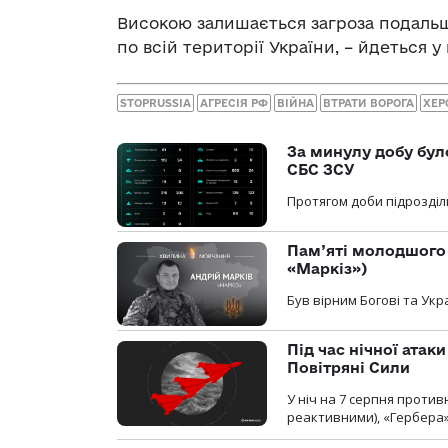
Високою залишається загроза подальш
по всій території України, – йдеться 
STOPRUSSIA
АГРЕСІЯ РФ
ВІЙНА
ВТРАТИ ВОРОГА
ХЕР
За минулу добу бул
СБС ЗСУ
Протягом доби підрозділ
Пам’яті молодшого 
«Маркіз»)
Був вірним Богові та Укра
Під час нічної атак
Повітряні Сили
У ніч на 7 серпня против
реактивними), «Гербера»