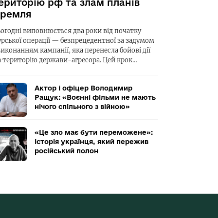
ериторію рф та злам планів
ремля
ьогодні виповнюється два роки від початку
урської операції — безпрецедентної за задумом
виконанням кампанії, яка перенесла бойові дії
а територію держави-агресора. Цей крок…
Актор і офіцер Володимир
Ращук: «Воєнні фільми не мають
нічого спільного з війною»
«Це зло має бути переможене»:
історія українця, який пережив
російський полон