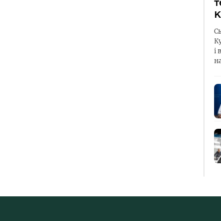
т
К
С
К
і 
н