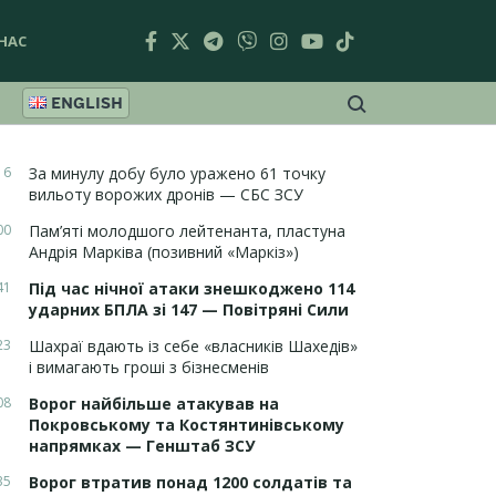
НАС
ENGLISH
16
За минулу добу було уражено 61 точку
вильоту ворожих дронів — СБС ЗСУ
00
Пам’яті молодшого лейтенанта, пластуна
Андрія Марківа (позивний «Маркіз»)
41
Під час нічної атаки знешкоджено 114
ударних БПЛА зі 147 — Повітряні Сили
23
Шахраї вдають із себе «власників Шахедів»
і вимагають гроші з бізнесменів
08
Ворог найбільше атакував на
Покровському та Костянтинівському
напрямках — Генштаб ЗСУ
35
Ворог втратив понад 1200 солдатів та