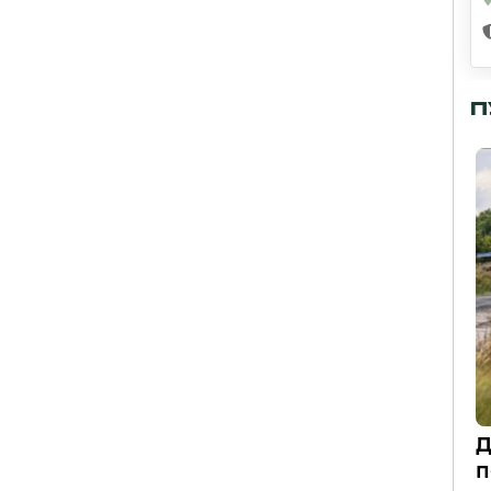
П
Д
п