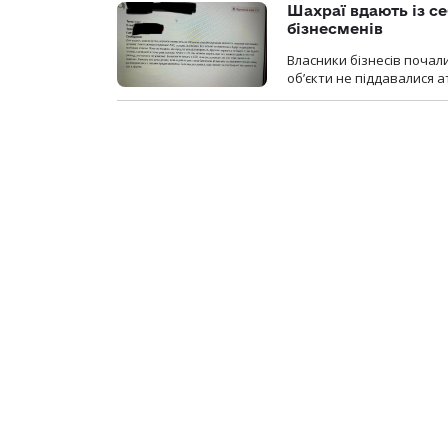
Шахраї вдають із се
бізнесменів
Власники бізнесів почал
об’єкти не піддавалися 