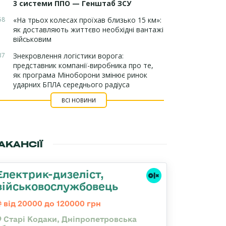
3 системи ППО — Генштаб ЗСУ
58
«На трьох колесах проїхав близько 15 км»:
як доставляють життєво необхідні вантажі
військовим
37
Знекровлення логістики ворога:
представник компанії-виробника про те,
як програма Міноборони змінює ринок
ударних БПЛА середнього радіуса
ВСІ НОВИНИ
АКАНСІЇ
Електрик-дизеліст,
військовослужбовець
від 20000 до 120000 грн
Старі Кодаки, Дніпропетровська