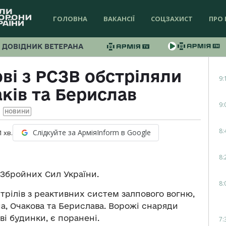
ГОЛОВНА
ВАКАНСІЇ
СОЦЗАХИСТ
ПРО 
ДОВІДНИК ВЕТЕРАНА
ові з РСЗВ обстріляли
9:
ків та Берислав
9:
НОВИНИ
8:
Слідкуйте за АрміяInform в Google
1
хв.
8:
Збройних Сил України.
8:
стрілів з реактивних систем залпового вогню,
на, Очакова та Берислава. Ворожі снаряди
і будинки, є поранені.
7: