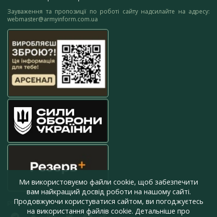
Зауваження та пропозиції по роботі сайту надсилайте на адресу:
webmaster@armyinform.com.ua
Ми використовуємо файли cookie, щоб забезпечити
вам найкращий досвід роботи на нашому сайті.
Продовжуючи користуватися сайтом, ви погоджуєтесь
press@armyinform.com.ua
на використання файлів cookie. Детальніше про