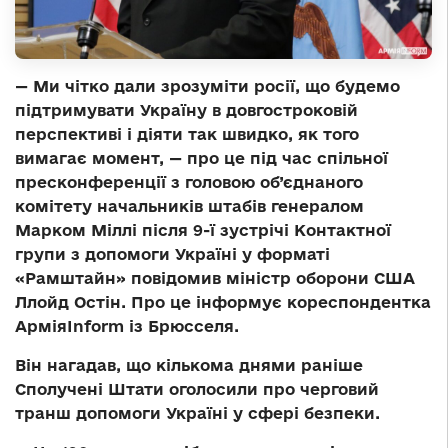
— Ми чітко дали зрозуміти росії, що будемо
підтримувати Україну в довгостроковій
перспективі і діяти так швидко, як того
вимагає момент, — про це під час спільної
пресконференції з головою об’єднаного
комітету начальників штабів генералом
Марком Міллі після 9-ї зустрічі Контактної
групи з допомоги Україні у форматі
«Рамштайн» повідомив міністр оборони США
Ллойд Остін. Про це інформує кореспондентка
АрміяInform із Брюсселя.
Він нагадав, що кількома днями раніше
Сполучені Штати оголосили про черговий
транш допомоги Україні у сфері безпеки.