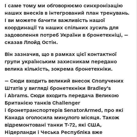
І саме тому ми обговорюємо синхронізацію
наших внесків в інтегрований план тренувань.
І ви можете бачити важливість нашої
координації та наших спільних зусиль для
задоволення потреб України в бронетехніці, —
сказав Ллойд Остін.
Він зазначив, що в рамках цієї контактної
групи українським захисникам передано
велика кількість, зокрема бронетехніки.
— Сюди входить великий внесок Сполучених
Штатів у вигляді бронетехніки Bradley’s
і Abrams. Сюди входить передача Великою
Британією танків Challenger
і бронетранспортерів SenatorArmed, про які
Канада оголосила минулого місяця. Також
відремонтовані танки Т-72, які США,
Нідерланди і Чеська Республіка вже