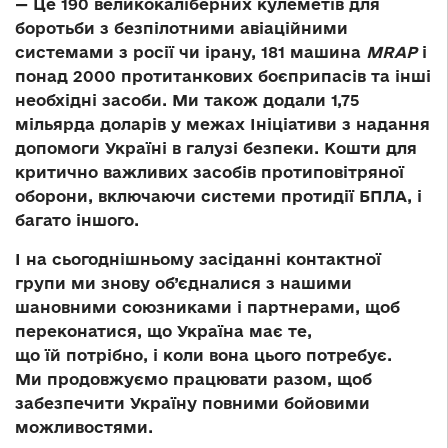
— Це 190 великокаліберних кулеметів для
боротьби з безпілотними авіаційними
системами з росії чи ірану, 181 машина
MRAP
і
понад 2000 протитанкових боєприпасів та інші
необхідні засоби. Ми також додали 1,75
мільярда доларів у межах Ініціативи з надання
допомоги Україні в галузі безпеки. Кошти для
критично важливих засобів протиповітряної
оборони, включаючи системи протидії БПЛА, і
багато іншого.
І на сьогоднішньому засіданні контактної
групи ми знову об’єдналися з нашими
шановними союзниками і партнерами, щоб
переконатися, що Україна має те,
що їй потрібно, і коли вона цього потребує.
Ми продовжуємо працювати разом, щоб
забезпечити Україну повними бойовими
можливостями.