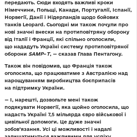
передають. Сюди входять важливі кроки
Німеччини, Польщі, Канади, Португалії, Іспанії,
Норвегії, Данії і Нідерландів щодо бойових
танків Leopard. Сьогодні ми також почули про
нові значні внески на протиповітряну оборону
від Італії і Франції, які спільно оголосили,
що нададуть Україні систему протиповітряної
оборони
SAMP
–
T
, — сказав Глава Пентагону.
Також він повідомив, що Франція
також
оголосила, що працюватиме з Австралією над
нарощуванням виробництва боєприпасів
на підтримку України.
— І, нарешті, дозвольте мені також
подякувати
Норвегії,
яка щойно оголосила, що
надасть Україні 7,5 мільярда євро військової і
цивільної допомоги. Це дуже значні
зобов’язання. Усі ці можливості і надалі
залишатимуться важливими для успіху