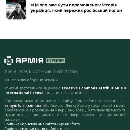
«Це зло має бути переможене»: історія
українця, який пережив російський полон
© 2018 - 2026, ІНФОРМАЦІЙНЕ АГЕНТСТВО,
Міністерство оборони України
Контент доступний за ліцензією
Creative Commons Attribution 4.0
International license
якщо не зазначено інше.
При використанні контенту з сайту АрміяInform посилання на
armyinform.com.ua
обов’язкове. Для суб’єктів у сфері онлайн-медіа
обов’язковим є розміщення у першому абзаці матеріалу прямого та
відкритого для пошукових систем гіперпосилання на цитований
матеріал.
Політика користування сайтом АрміяInform
Політика використання файлів cookie