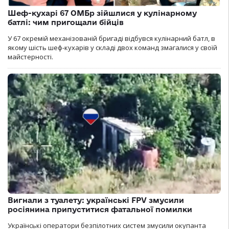
Шеф-кухарі 67 ОМБр зійшлися у кулінарному
батлі: чим пригощали бійців
У 67 окремій механізованій бригаді відбувся кулінарний батл, в
якому шість шеф-кухарів у складі двох команд змагалися у своїй
майстерності.
Вигнали з туалету: українські FPV змусили
росіянина припуститися фатальної помилки
Українські оператори безпілотних систем змусили окупанта