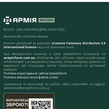
© 2018 - 2026, ІНФОРМАЦІЙНЕ АГЕНТСТВО,
Міністерство оборони України
Контент доступний за ліцензією
Creative Commons Attribution 4.0
International license
якщо не зазначено інше.
При використанні контенту з сайту АрміяInform посилання на
armyinform.com.ua
обов’язкове. Для суб’єктів у сфері онлайн-медіа
обов’язковим є розміщення у першому абзаці матеріалу прямого та
відкритого для пошукових систем гіперпосилання на цитований
матеріал.
Політика користування сайтом АрміяInform
Політика використання файлів cookie
Зауваження та пропозиції по роботі сайту надсилайте на адресу:
webmaster@armyinform.com.ua