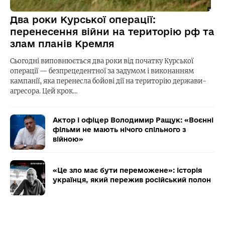
Два роки Курської операції:
перенесення війни на територію рф та
злам планів Кремля
Сьогодні виповнюється два роки від початку Курської
операції — безпрецедентної за задумом і виконанням
кампанії, яка перенесла бойові дії на територію держави-
агресора. Цей крок…
Актор і офіцер Володимир Ращук: «Воєнні
фільми не мають нічого спільного з
війною»
«Це зло має бути переможене»: історія
українця, який пережив російський полон