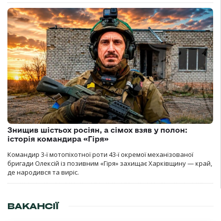
Знищив шістьох росіян, а сімох взяв у полон:
історія командира «Гіря»
Командир 3-ї мотопіхотної роти 43-ї окремої механізованої
бригади Олексій із позивним «Гіря» захищає Харківщину — край,
де народився та виріс.
ВАКАНСІЇ