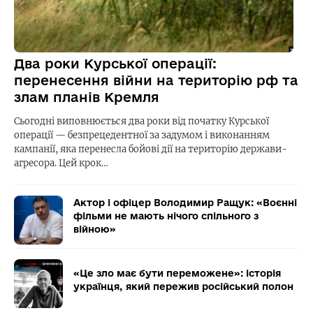
Два роки Курської операції:
перенесення війни на територію рф та
злам планів Кремля
Сьогодні виповнюється два роки від початку Курської
операції — безпрецедентної за задумом і виконанням
кампанії, яка перенесла бойові дії на територію держави-
агресора. Цей крок…
Актор і офіцер Володимир Ращук: «Воєнні
фільми не мають нічого спільного з
війною»
«Це зло має бути переможене»: історія
українця, який пережив російський полон