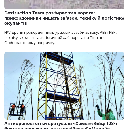
Destruction Team розбирає тил ворога:
прикордонники нищать зв’язок, техніку й логістику
окупантів
FPV-дрони прикордонників уразили засоби зв’язку, РЕБ і РЕР,
техніку, укриття та логістичний хаб ворога на Північно-
Слобожанському напрямку.
Антидронові сітки врятували «Хамві»: бійці 128-ї
бригади пережили атаку російської «Молнії»