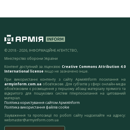
© 2018 - 2026, ІНФОРМАЦІЙНЕ АГЕНТСТВО,
Міністерство оборони України
Контент доступний за ліцензією
Creative Commons Attribution 4.0
International license
якщо не зазначено інше.
При використанні контенту з сайту АрміяInform посилання на
armyinform.com.ua
обов’язкове. Для суб’єктів у сфері онлайн-медіа
обов’язковим є розміщення у першому абзаці матеріалу прямого та
відкритого для пошукових систем гіперпосилання на цитований
матеріал.
Політика користування сайтом АрміяInform
Політика використання файлів cookie
Зауваження та пропозиції по роботі сайту надсилайте на адресу:
webmaster@armyinform.com.ua