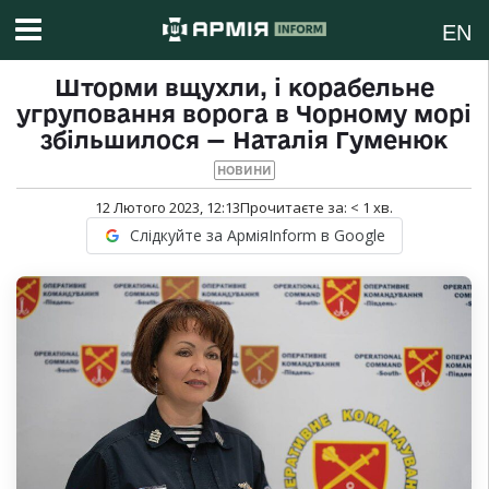
EN
Шторми вщухли, і корабельне
угруповання ворога в Чорному морі
збільшилося — Наталія Гуменюк
НОВИНИ
12 Лютого 2023, 12:13
Прочитаєте за:
< 1
хв.
Слідкуйте за АрміяInform в Google