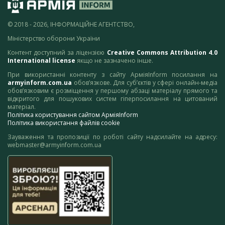
© 2018 - 2026, ІНФОРМАЦІЙНЕ АГЕНТСТВО,
Міністерство оборони України
Контент доступний за ліцензією
Creative Commons Attribution 4.0
International license
якщо не зазначено інше.
При використанні контенту з сайту АрміяInform посилання на
armyinform.com.ua
обов’язкове. Для суб’єктів у сфері онлайн-медіа
обов’язковим є розміщення у першому абзаці матеріалу прямого та
відкритого для пошукових систем гіперпосилання на цитований
матеріал.
Політика користування сайтом АрміяInform
Політика використання файлів cookie
Зауваження та пропозиції по роботі сайту надсилайте на адресу:
webmaster@armyinform.com.ua