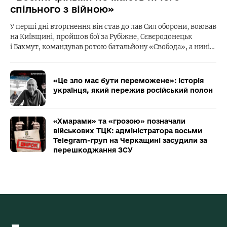
спільного з війною»
У перші дні вторгнення він став до лав Сил оборони, воював
на Київщині, пройшов бої за Рубіжне, Сєвєродонецьк
і Бахмут, командував ротою батальйону «Свобода», а нині…
«Це зло має бути переможене»: історія
українця, який пережив російський полон
«Хмарами» та «грозою» позначали
військових ТЦК: адміністратора восьми
Telegram-груп на Черкащині засудили за
перешкоджання ЗСУ