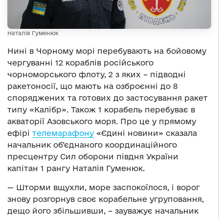
Наталія Гуменюк
Нині в
Чорному морі перебувають на бойовому
чергуванні 12 кораблів російського
чорноморського флоту, 2 з яких – підводні
ракетоносії, що мають на озброєнні до 8
споряджених та готових до застосування ракет
типу «Калібр». Також 1 корабель перебуває в
акваторії Азовського моря. Про це у прямому
ефірі
телемарафону
«Єдині новини» сказала
начальник об’єднаного координаційного
пресцентру Сил оборони півдня України
капітан 1 рангу Наталія Гуменюк.
— Шторми вщухли, море заспокоїлося, і ворог
знову розгорнув своє корабельне угруповання,
дещо його збільшивши, – зауважує начальник