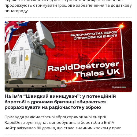
продовжують отримувати грошове забезпечення та додаткову
винагороду.
На ім’я “Швидкий винищувач”: у потенційній
боротьбі з дронами британці збираються
розраховувати на радіочастотну зброю
Приладдя радіочастотної зброї спрямованої енергії
RapidDestroyer під час випробувань із боротьби з БпЛА
нейтралізувало 80 дронів, що стало значним кроком у праг